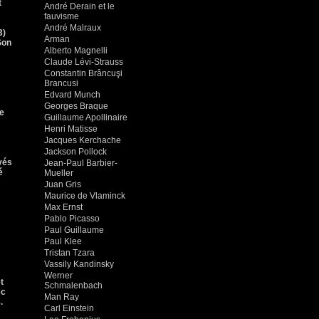
t
André Derain et le
fauvisme
André Malraux
3)
Arman
Son
Alberto Magnelli
Claude Lévi-Strauss
Constantin Brâncuşi
Brancusi
Edvard Munch
Georges Braque
re
Guillaume Apollinaire
Henri Matisse
Jacques Kerchache
Jackson Pollock
vés
Jean-Paul Barbier-
é
Mueller
Juan Gris
Maurice de Vlaminck
Max Ernst
Pablo Picasso
Paul Guillaume
Paul Klee
Tristan Tzara
Vassily Kandinsky
Werner
t
Schmalenbach
ec
Man Ray
.
Carl Einstein