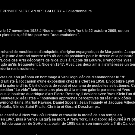
T PRIMITIF / AFRICAN ART GALLERY
»
Collectionneurs
le 17 novembre 1928 à Nice et mort à New York le 22 octobre 2005, est un
 et plasticien, célèbre pour ses "accumulations".
rchand de meubles et d'antiquités, d'origine espagnole, et de Marguerite Jacqu
e, le jeune Armand montre très tôt des dispositions pour le dessin et la peinture.
l'École des Arts décoratifs de Nice, puis à l'École du Louvre. Il rencontre Yves
 Judo qu'ils fréquentent à Nice en 1947. Avec ces deux amis il s'intéresse un t
théorie rosicrucienne .
œuvres de son prénom en hommage à Van Gogh, décide d'abandonner le "d"
d'artiste à l'occasion d'une exposition chez Iris Clert en 1958. En octobre 1960 
plit la galerie d'Iris Clert d'objets de rebut et contenu de poubelles sélectionné. C
exposition "Le vide" faite deux ans plus tôt à la même galerie par son ami Yves
us la houlette du critique d'art Pierre Restany, il devient avec Yves Klein l'un 
Nouveaux Réalistes = "nouvelles approches perceptives du réel" aux côtés
mond Hains, Martial Raysse, Daniel Spoerri, Jean Tinguely et Jacques Villegl
Rotella, Niki de Saint Phalle, Christo et Gérard Deschamps.
 carrière à New York où il réside et travaille la moitié de son temps en
en 1967, puis à Vence jusqu'à sa mort. A New York, il a d'abord séjourné à l'Hot
 loft du quartier de SoHo, et à partir de 1985 dans son immeuble à TriBeCa, où i