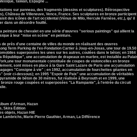
 Mexique, Taiwan, Espagne ...
entations sur panneau, des fragments (dessins et sculptures). Rétrospective
), Château de Villeneuve, Vence, France. Ses sculptures en bronze participent
aisit des icônes de l'art occidental (Vénus de Milo, Hercule Farnèse, etc.), qu' il
r dans un désordre fouillé.
peinture de chevalet en une série d'œuvres "serious paintings" qui allient la
ique à leur "mise en scène" en peinture.
s de près d'une centaine de villes du monde en réalisant des œuvres
Long Term Parking de l'ex-Fondation Cartier à Jouy-en-Josas, une tour de 19.50
tomobiles superposées les unes sur les autres, coulées dans le béton; en 1984
la République", une accumulation de drapeaux en marbre, est installée au Palai
 York,une tour monumentale constituée de coupes de violoncelles en bronze
lement, sont mises en place à la Gare Saint Lazare de Paris une accumulation
 bagages "Consigne à vie" ; en 1992, accumulation de fourchettes géantes en
(voir ci-dessous); en 1995 "Espoir de Paix" une accumulation de véritables
e pyramide de béton de 30 mètres, fut réalisée à Beyrouth et en 1999, une
n bronze rouge coupées et superposées "La Rampante", à l'entrée du circuit
lie.
L'album d'Arman, Hazan
, Skira Édition
es objets, Hazan HIE
 Lambrichs, Marie-Pierre Gauthier, Arman, La Différence