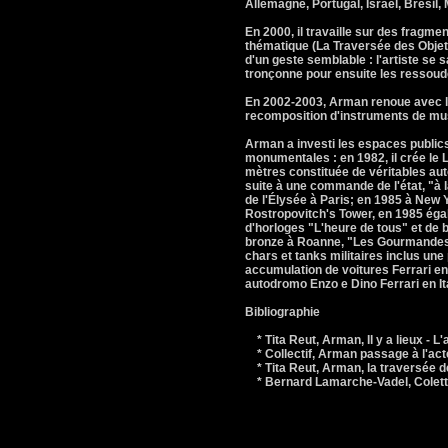
Allemagne, Portugal, Israël, Brésil,
En 2000, il travaille sur des fragm
thématique (La Traversée des Objets
d'un geste semblable : l'artiste se s
tronçonne pour ensuite les ressoude
En 2002-2003, Arman renoue avec la 
recomposition d'instruments de mus
Arman a investi les espaces public
monumentales : en 1982, il crée le 
mètres constituée de véritables au
suite à une commande de l'état, "à 
de l'Élysée à Paris; en 1985 à New
Rostropovitch's Tower, en 1985 éga
d'horloges "L'heure de tous" et de
bronze à Roanne, "Les Gourmandes" 
chars et tanks militaires inclus un
accumulation de voitures Ferrari e
autodromo Enzo e Dino Ferrari en Ita
Bibliographie
* Tita Reut, Arman, Il y a lieux - 
* Collectif, Arman passage à l'acte
* Tita Reut, Arman, la traversée d
* Bernard Lamarche-Vadel, Colette