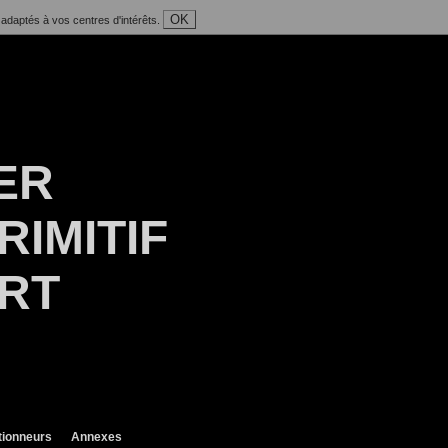
OK
 adaptés à vos centres d'intérêts.
ER
RIMITIF
ART
tionneurs
Annexes