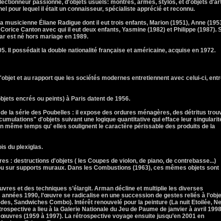
lectionneur passionné, d'objets usuels: montres, armes, stylos, et d'objets d'ar
nnel pour lequel il était un connaisseur, spécialiste apprécié et reconnu.
a musicienne Éliane Radigue dont il eut trois enfants, Marion (1951), Anne (195
 Corice Canton avec qui il eut deux enfants, Yasmine (1982) et Philippe (1987). 
ar est né hors mariage en 1989.
. Il possédait la double nationalité française et américaine, acquise en 1972.
'objet et au rapport que les sociétés modernes entretiennent avec celui-ci, ent
jets encrés ou peints) à Paris datent de 1956.
 de la série des Poubelles : il expose des ordures ménagères, des détritus trou
umulations" d'objets suivant une logique quantitative qui efface leur singularit
n même temps qu' elles soulignent le caractère périssable des produits de la
ois du plexiglas.
res : destructions d'objets ( les Coupes de violon, de piano, de contrebasse...)
ou sur supports muraux. Dans les Combustions (1963), ces mêmes objets sont
uvres et des techniques s’élargit. Arman décline et multiplie les diverses
s années 1990, l’œuvre se radicalise en une succession de gestes reliés à l’obje
es, Sandwiches Combo). Intérêt renouvelé pour la peinture (La nuit Etoilée, N
rospective a lieu à la Galerie Nationale du Jeu de Paume de janvier à avril 1998
t œuvres (1959 à 1997). La rétrospective voyage ensuite jusqu’en 2001 en