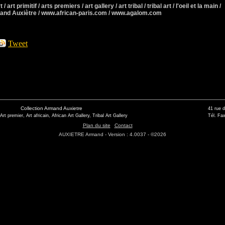
 / art primitif / arts premiers / art gallery / art tribal / tribal art / l'oeil et la main /
rmand Auxiètre / www.african-paris.com / www.agalom.com
Tweet
Collection Armand Auxietre
41 rue 
 Art premier, Art africain, African Art Gallery, Tribal Art Gallery
Tél. Fax
Plan du site
Contact
AUXIETRE Armand - Version : 4.0037 - ©2026