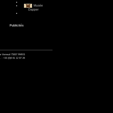
Musée
Dapper
Publicités
de Verneuil 75007 PARIS
. : +33 (0)6 61 12 97 26