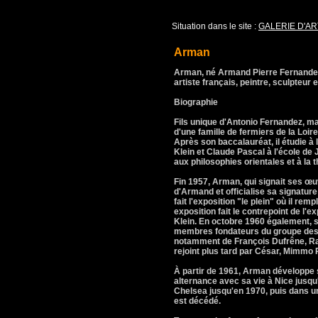
Situation dans le site :
GALERIE D'AR
Arman
Arman, né Armand Pierre Fernandez 
artiste français, peintre, sculpteur
Biographie
Fils unique d'Antonio Fernandez, ma
d'une famille de fermiers de la Loir
Après son baccalauréat, il étudie à 
Klein et Claude Pascal à l'école de
aux philosophies orientales et à la 
Fin 1957, Arman, qui signait ses 
d'Armand et officialise sa signature 
fait l'exposition "le plein" où il rem
exposition fait le contrepoint de l'
Klein. En octobre 1960 également, so
membres fondateurs du groupe des 
notamment de François Dufrêne, Ray
rejoint plus tard par César, Mimmo 
À partir de 1961, Arman développe sa
alternance avec sa vie à Nice jusqu'
Chelsea jusqu'en 1970, puis dans un
est décédé.