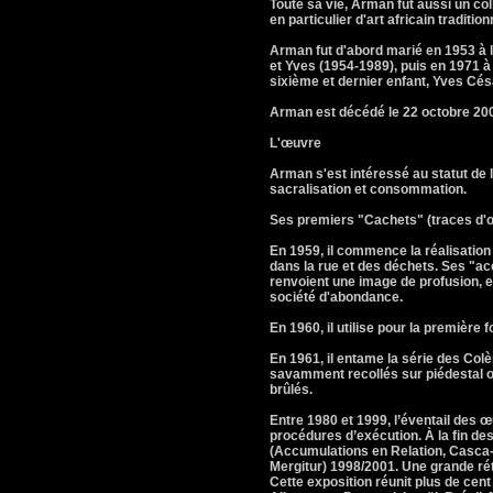
Toute sa vie, Arman fut aussi un col
en particulier d'art africain traditio
Arman fut d'abord marié en 1953 à l
et Yves (1954-1989), puis en 1971 à
sixième et dernier enfant, Yves Cés
Arman est décédé le 22 octobre 2005
L'œuvre
Arman s'est intéressé au statut de l
sacralisation et consommation.
Ses premiers "Cachets" (traces d'ob
En 1959, il commence la réalisation
dans la rue et des déchets. Ses "acc
renvoient une image de profusion, e
société d'abondance.
En 1960, il utilise pour la première f
En 1961, il entame la série des Colè
savamment recollés sur piédestal 
brûlés.
Entre 1980 et 1999, l’éventail des œ
procédures d’exécution. À la fin de
(Accumulations en Relation, Casca-d
Mergitur) 1998/2001. Une grande rét
Cette exposition réunit plus de cen