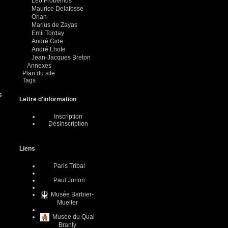
Leo Frobenius
Maurice Delafosse
Orlan
Marius de Zayas
Emil Torday
André Gide
André Lhote
Jean-Jacques Breton
Annexes
Plan du site
Tags
s
Lettre d'information
Inscription
Désinscription
Liens
Paris Tribal
Paul Jorion
Musée Barbier-
Mueller
Musée du Quai
Branly