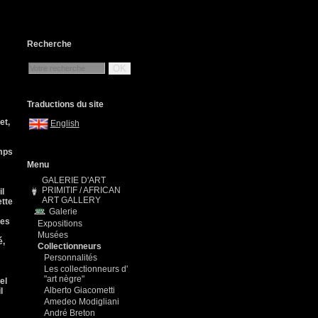
Recherche
OK
Traductions du site
et,
English
emps
Menu
GALERIE D'ART
PRIMITIF / AFRICAN
il
ART GALLERY
ette
Galerie
des
Expositions
Musées
é,
Collectionneurs
Personnalités
Les collectionneurs d'
"art nègre"
el
Alberto Giacometti
l
Amedeo Modigliani
André Breton