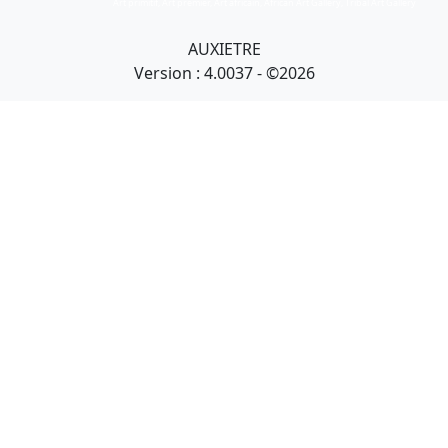
Art primitif, Art premier, Art africain, African Art Gallery, Tribal Art Gallery
AUXIETRE
Version : 4.0037 - ©2026