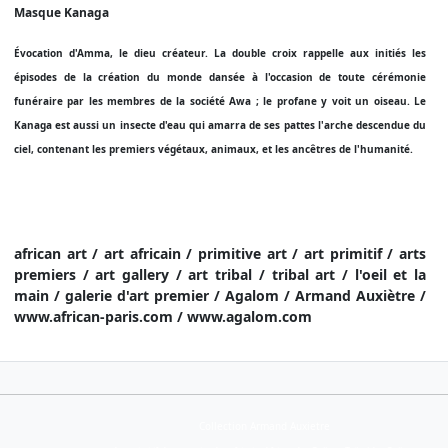
Masque Kanaga
Évocation d'Amma, le dieu créateur. La double croix rappelle aux initiés les
épisodes de la création du monde dansée à l'occasion de toute cérémonie
funéraire par les membres de la société Awa ; le profane y voit un oiseau. Le
Kanaga est aussi un insecte d'eau qui amarra de ses pattes l'arche descendue
du
ciel, contenant les premiers végétaux, animaux, et les ancêtres de l'humanité.
african art / art africain / primitive art / art primitif / arts
premiers / art gallery / art tribal / tribal art / l'oeil et la
main / galerie d'art premier / Agalom / Armand Auxiètre /
www.african-paris.com / www.agalom.com
Collection Armand Auxietre