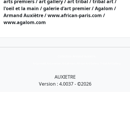
arts premiers / art gallery / art tribal / tribal art /
l'oeil et la main / galerie d'art premier / Agalom /
Armand Auxiètre / www.african-paris.com /
www.agalom.com
Collection Armand Auxietre
Art primitif, Art premier, Art africain, African Art Gallery, Tribal Art Gallery
AUXIETRE
Version : 4.0037 - ©2026