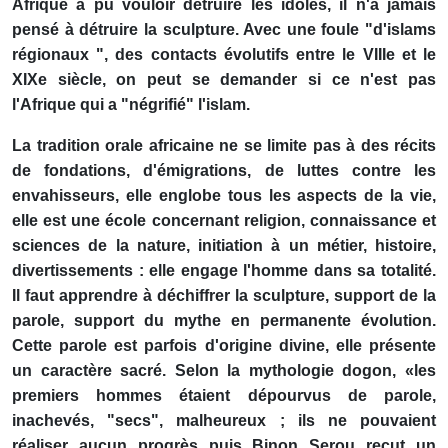
Afrique a pu vouloir détruire les idoles, il n'a jamais
pensé à détruire la sculpture. Avec une foule "d'islams
régionaux ", des contacts évolutifs entre le VIIIe et le
XIXe siècle, on peut se demander si ce n'est pas
l'Afrique qui a "négrifié" l'islam.
La tradition orale africaine ne se limite pas à des récits
de fondations, d'émigrations, de luttes contre les
envahisseurs, elle englobe tous les aspects de la vie,
elle est une école concernant religion, connaissance et
sciences de la nature, initiation à un métier, histoire,
divertissements : elle engage l'homme dans sa totalité.
Il faut apprendre à déchiffrer la sculpture, support de la
parole, support du mythe en permanente évolution.
Cette parole est parfois d'origine divine, elle présente
un caractère sacré. Selon la mythologie dogon, «les
premiers hommes étaient dépourvus de parole,
inachevés, "secs", malheureux ; ils ne pouvaient
réaliser aucun progrès puis Binon Serou reçut un