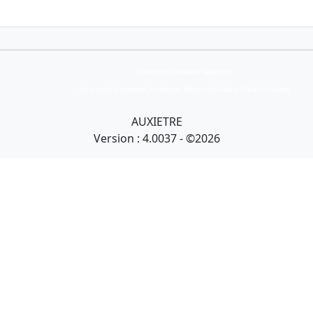
Collection Armand Auxietre
Art primitif, Art premier, Art africain, African Art Gallery, Tribal Art Gallery
AUXIETRE
Version : 4.0037 - ©2026