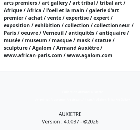
arts premiers / art gallery / art tribal / tribal art /
Afrique / Africa / l'oeil et la main / galerie d'art
premier / achat / vente / expertise / expert /
exposition / exhibition / collection / collectionneur /
Paris / oeuvre / Verneuil / antiquités / antiquaire /
musée / museum / masque / mask / statue /
sculpture / Agalom / Armand Auxiètre /
www.african-paris.com / www.agalom.com
Collection Armand Auxietre
Art primitif, Art premier, Art africain, African Art Gallery, Tribal Art Gallery
AUXIETRE
Version : 4.0037 - ©2026