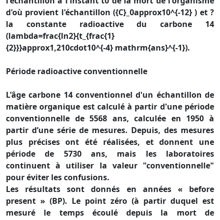
l'échantillon à l'instant t0 de la mort de l'organisme
d'où provient l'échantillon ({C}_0approx10^{-12} ) et ?
la constante radioactive du carbone 14
(lambda=frac{ln2}{t_{frac{1}
{2}}}approx1,210cdot10^{-4} mathrm{ans}^{-1}).
Période radioactive conventionnelle
L'âge carbone 14 conventionnel d'un échantillon de
matière organique est calculé à partir d'une période
conventionnelle de 5568 ans, calculée en 1950 à
partir d’une série de mesures. Depuis, des mesures
plus précises ont été réalisées, et donnent une
période de 5730 ans, mais les laboratoires
continuent à utiliser la valeur "conventionnelle"
pour éviter les confusions.
Les résultats sont donnés en années « before
present » (BP). Le point zéro (à partir duquel est
mesuré le temps écoulé depuis la mort de