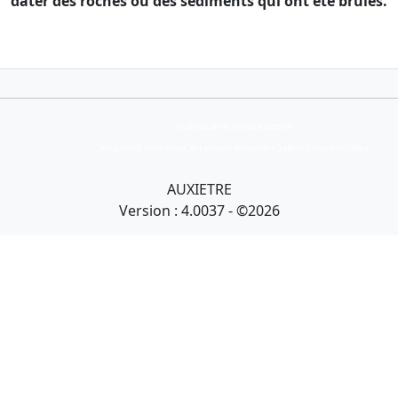
dater des roches ou des sédiments qui ont été brûlés.
Collection Armand Auxietre
Art primitif, Art premier, Art africain, African Art Gallery, Tribal Art Gallery
AUXIETRE
Version : 4.0037 - ©2026