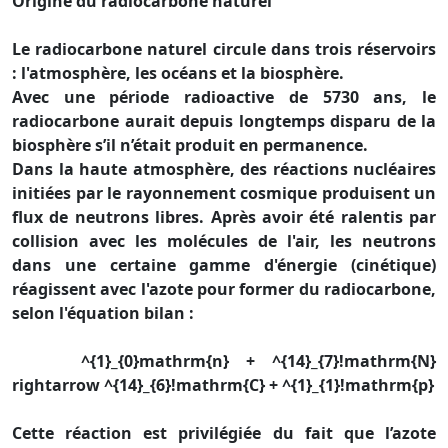
Origine du radiocarbone naturel
Le radiocarbone naturel circule dans trois réservoirs
: l'atmosphère, les océans et la biosphère.
Avec une période radioactive de 5730 ans, le
radiocarbone aurait depuis longtemps disparu de la
biosphère s’il n’était produit en permanence.
Dans la haute atmosphère, des réactions nucléaires
initiées par le rayonnement cosmique produisent un
flux de neutrons libres. Après avoir été ralentis par
collision avec les molécules de l'air, les neutrons
dans une certaine gamme d'énergie (cinétique)
réagissent avec l'azote pour former du radiocarbone,
selon l'équation bilan :
^{1}_{0}mathrm{n} + ^{14}_{7}!mathrm{N}
rightarrow ^{14}_{6}!mathrm{C} + ^{1}_{1}!mathrm{p}
Cette réaction est privilégiée du fait que l’azote