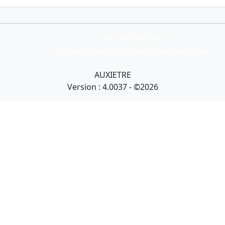
Collection Armand Auxietre
Art primitif, Art premier, Art africain, African Art Gallery, Tribal Art Gallery
AUXIETRE
Version : 4.0037 - ©2026