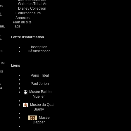
Galleries Tribal Art
es
Disney Collection
Collectionneurs
),
Annexes
Plan du site
Tags
nnu.
,
Lettre d'information
s,
Inscription
es
Désinscription
uai
Liens
is
Paris Tribal
Paul Jorion
s
la
Musée Barbier-
Mueller
Musée du Quai
Branly
Musée
Dapper