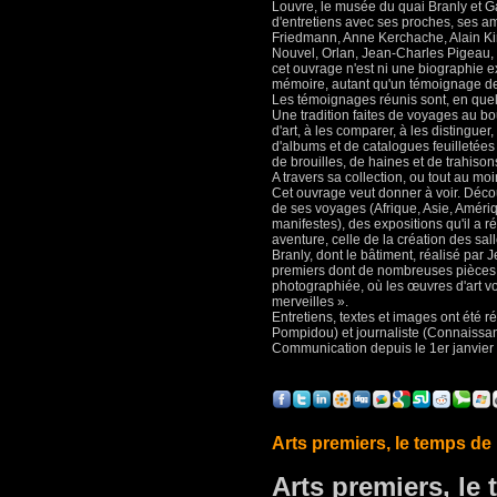
Louvre, le musée du quai Branly et G
d'entretiens avec ses proches, ses am
Friedmann, Anne Kerchache, Alain Kir
Nouvel, Orlan, Jean-Charles Pigeau, 
cet ouvrage n'est ni une biographie ex
mémoire, autant qu'un témoignage de
Les témoignages réunis sont, en quelq
Une tradition faites de voyages au b
d'art, à les comparer, à les distinguer
d'albums et de catalogues feuilletées
de brouilles, de haines et de trahiso
A travers sa collection, ou tout au 
Cet ouvrage veut donner à voir. Déco
de ses voyages (Afrique, Asie, Amériq
manifestes), des expositions qu'il a r
aventure, celle de la création des sa
Branly, dont le bâtiment, réalisé par 
premiers dont de nombreuses pièces s
photographiée, où les œuvres d'art v
merveilles ».
Entretiens, textes et images ont été 
Pompidou) et journaliste (Connaissanc
Communication depuis le 1er janvier
Arts premiers, le temps de
Arts premiers, le