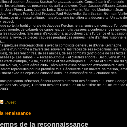
allimard publient
Jacques Kerchache, portraits croisés
. Conçu à partir d'une série
is, les créateurs, les personnalités qu'il a côtoyées (Jean-Jacques Aillagon, Jacqu
ili, Jean-Pierre Lang, Jean de Loisy, Stéphane Martin, Alain de Monbrison, Jean
Jean-François Prat, Michel Propper, Paul Rebeyrolle, Sam Szafran, Germain Viatte
haustive ni un essai critique, mais plutôt une invitation à la découverte. Un acte de
 respect.
ue sorte, la tradition orale de Jacques Kerchache transmise par ceux qui l'ont co
out du monde, de cabinets de curiosités, de nuits passées à contempler des œuvres
, à les rapprocher, faite aussi d'expositions, accrochées dans l'urgence et la passion
 dans la fièvre, de pièces traquées pendant des années. Faite d'amitiés fusionnelle
ns,…
moins quelques morceaux choisis avec la complicité généreuse d'Anne Kerchache.
uverte d'un homme à travers ses souvenirs, les traces de ses expéditions, les imag
ues), de ses rencontres, de ses amitiés, de ses combats (anthologie de ses textes
éalisées (« Les Taïnos », « Picasso-Afrique » et d'autres encore). Découverte d'une
lles d'arts d'Afrique, d'Asie, d'Océanie et des Amériques au Louvre et du musée du q
Jean Nouvel, ouvrira début 2006. Découverte d'une collection extraordinaire d'arts
eront reproduites pour la première fois. Découverte d'un univers, sa maison, jama
oisinent avec les objets de curiosité dans une atmosphère de « chambre des
réunis par Martin Béthenod, éditeur (ancien directeur des éditions du Centre George
e des Arts, Vogue), Directeur des Arts Plastiques au Ministère de la Culture et de 
 2003.
Tweet
 la renaissance
 temps de la reconnaissance