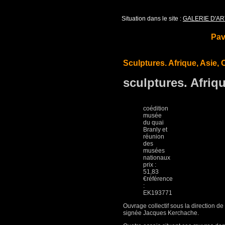
Situation dans le site :
GALERIE D'AR
Pav
Sculptures. Afrique, Asie,
sculptures. Afriq
coédition
musée
du quai
Branly et
réunion
des
musées
nationaux
prix :
51,83
€référence
:
EK193771
Ouvrage collectif sous la direction d
signée Jacques Kerchache.