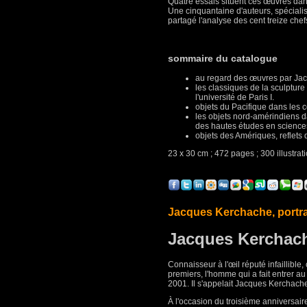
Quatre essais situent ces œuvres dans 
Une cinquantaine d'auteurs, spécialis
partagé l'analyse des cent treize ch
sommaire du catalogue
au regard des œuvres par Jac
les classiques de la sculptur
l'université de Paris I.
objets du Pacifique dans les 
les objets nord-amérindiens d
des hautes études en science
objets des Amériques, reflets
23 x 30 cm ; 472 pages ; 300 illustrati
Jacques Kerchache, portra
Jacques Kerchache
Connaisseur à l'œil réputé infaillible,
premiers, l'homme qui a fait entrer 
2001. Il s'appelait Jacques Kerchach
À l'occasion du troisième anniversaire