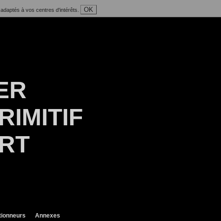
OK
 adaptés à vos centres d'intérêts.
ER
RIMITIF
ART
tionneurs
Annexes