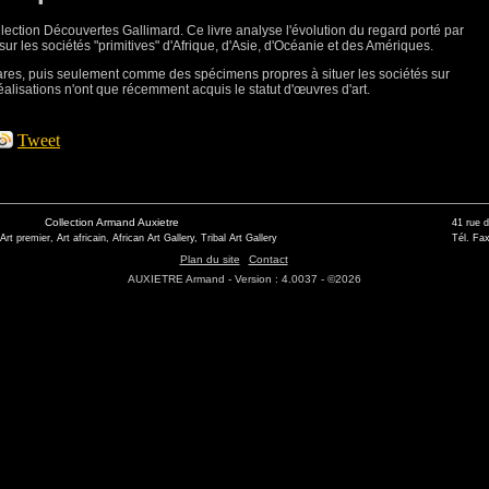
l
le
ction Découvertes Gallimard. Ce livre analyse l'évolution du regard porté par
 sur
le
s sociétés "primitives" d'Afrique, d'Asie, d'Océanie et
de
s Amériques.
res, puis seu
le
ment comme
de
s spécimens propres à situer
le
s sociétés sur
réalisations n'ont que récemment acquis
le
statut d'œuvres d'art.
Tweet
Collection Armand Auxietre
41 rue 
 Art premier, Art africain, African Art Gallery, Tribal Art Gallery
Tél. Fax
Plan du site
Contact
AUXIETRE Armand - Version : 4.0037 - ©2026