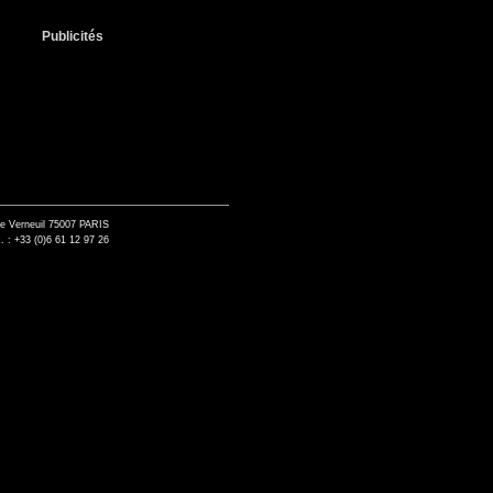
Publicités
de Verneuil 75007 PARIS
. : +33 (0)6 61 12 97 26