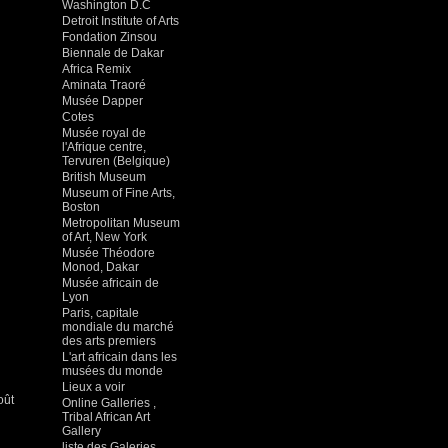
Washington D.C
Detroit Institute of Arts
Fondation Zinsou
Biennale de Dakar
Africa Remix
Aminata Traoré
Musée Dapper
Cotes
Musée royal de
l'Afrique centre,
Tervuren (Belgique)
British Museum
Museum of Fine Arts,
Boston
Metropolitan Museum
of Art, New York
Musée Théodore
Monod, Dakar
Musée africain de
Lyon
Paris, capitale
mondiale du marché
des arts premiers
L'art africain dans les
musées du monde
Lieux a voir
oût
Online Galleries ,
Tribal African Art
Gallery
liste des Galeries ,