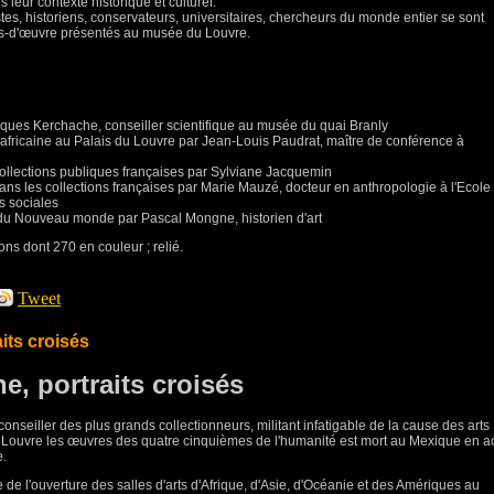
leur contexte historique et culturel.
tes, historiens, conservateurs, universitaires, chercheurs du monde entier se sont
efs-d'œuvre présentés au musée du Louvre.
ques Kerchache, conseiller scientifique au musée du quai Branly
e africaine au Palais du Louvre par Jean-Louis Paudrat, maître de conférence à
collections publiques françaises par Sylviane Jacquemin
ans les collections françaises par Marie Mauzé, docteur en anthropologie à l'Ecole
s sociales
 du Nouveau monde par Pascal Mongne, historien d'art
ons dont 270 en couleur ; relié.
Tweet
its croisés
, portraits croisés
 conseiller des plus grands collectionneurs, militant infatigable de la cause des arts
au Louvre les œuvres des quatre cinquièmes de l'humanité est mort au Mexique en a
e.
 de l'ouverture des salles d'arts d'Afrique, d'Asie, d'Océanie et des Amériques au