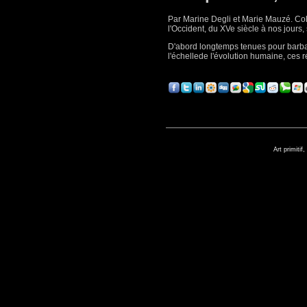
Par Marine
De
gli et Marie Mauzé. Co
l'Occi
de
nt, du XVe sièc
le
à nos jours,
D'abord long
temps
tenues pour barba
l'échel
le
de
l'évolution humaine, ces 
Art primitif,