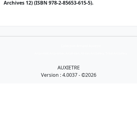
Archives 12) (ISBN 978-2-85653-615-5).
Collection Armand Auxietre
Art primitif, Art premier, Art africain, African Art Gallery, Tribal Art Gallery
AUXIETRE
Version : 4.0037 - ©2026