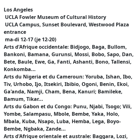
Los Angeles
UCLA Fowler Museum of Cultural History
UCLA Campus, Sunset Boulevard, Westwood Plaza
entrance
ma-di 12-17 (je 12-20)
Arts d'Afrique occidentale: Bidjogo, Baga, Bullom,
Bankoni, Bamana, Gurunsi, Mossi, Bobo, Sapo, Dan,
Bete, Baule, Ewe, Ga, Fanti, Ashanti, Bono, Tallensi,
Konkomba...
Arts du Nigeria et du Cameroun: Yoruba, Ishan, Ibo,
Tiv, Urhobo, Ijo, Itsekiri, Ibibio, Ogoni, Benin, Ekoi,
Ga'anda, Namji, Cham, Bena, Kanuri; Bamileke,
Bamum, Tikar...
Arts du Gabon et du Congo: Punu, Njabi, Tsogo; Vili,
Yombe, Salampasu, Mbole, Bembe, Yaka, Holo,
Mbala, Kuba, Nsapo, Luba, Hemba, Lega, Boyo-
Bembe, Ngbaka, Zande...
Arts d'Afrique orientale et australe: Baggara, Lozi,