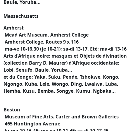
Baule, Yoruba...
Massachusetts
Amherst
Mead Art Museum. Amherst College
Amherst College. Routes 9 x 116
ma-ve 10-16.30 (je 10-21); sa-di 13-17. Eté: ma-di 13-16
Arts d'Afrique noire: masques et Objets de divination
(collection Barry D. Maurer) d'Afrique occidentale:
Lobi, Senufo, Baule, Yoruba...
et du Congo: Yaka, Suku, Pende, Tshokwe, Kongo,
Ngongo, Kuba, Lele, Wongo, Ding, Lwalwa, Luba,
Hemba, Kusu, Bemba, Songye, Kumu, Ngbaka...
Boston
Museum of Fine Arts. Carter and Brown Galleries
465 Huntington Avenue
lu-ma 10-16.45; me-ve 10-21.45; sa-di 10-17.45