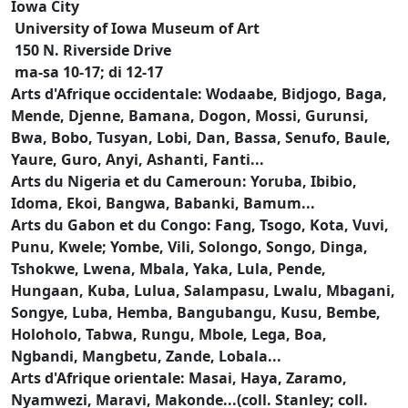
Iowa City
University of Iowa Museum of Art
150 N. Riverside Drive
ma-sa 10-17; di 12-17
Arts d'Afrique occidentale: Wodaabe, Bidjogo, Baga,
Mende, Djenne, Bamana, Dogon, Mossi, Gurunsi,
Bwa, Bobo, Tusyan, Lobi, Dan, Bassa, Senufo, Baule,
Yaure, Guro, Anyi, Ashanti, Fanti...
Arts du Nigeria et du Cameroun: Yoruba, Ibibio,
Idoma, Ekoi, Bangwa, Babanki, Bamum...
Arts du Gabon et du Congo: Fang, Tsogo, Kota, Vuvi,
Punu, Kwele; Yombe, Vili, Solongo, Songo, Dinga,
Tshokwe, Lwena, Mbala, Yaka, Lula, Pende,
Hungaan, Kuba, Lulua, Salampasu, Lwalu, Mbagani,
Songye, Luba, Hemba, Bangubangu, Kusu, Bembe,
Holoholo, Tabwa, Rungu, Mbole, Lega, Boa,
Ngbandi, Mangbetu, Zande, Lobala...
Arts d'Afrique orientale: Masai, Haya, Zaramo,
Nyamwezi, Maravi, Makonde...(coll. Stanley; coll.