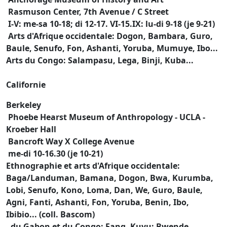
Rasmuson Center, 7th Avenue / C Street
I-V: me-sa 10-18; di 12-17. VI-15.IX: lu-di 9-18 (je 9-21)
Arts d'Afrique occidentale: Dogon, Bambara, Guro,
Baule, Senufo, Fon, Ashanti, Yoruba, Mumuye, Ibo...
Arts du Congo: Salampasu, Lega, Binji, Kuba...
Californie
Berkeley
Phoebe Hearst Museum of Anthropology - UCLA -
Kroeber Hall
Bancroft Way X College Avenue
me-di 10-16.30 (je 10-21)
Ethnographie et arts d'Afrique occidentale:
Baga/Landuman, Bamana, Dogon, Bwa, Kurumba,
Lobi, Senufo, Kono, Loma, Dan, We, Guro, Baule,
Agni, Fanti, Ashanti, Fon, Yoruba, Benin, Ibo,
Ibibio... (coll. Bascom)
- du Gabon et du Congo: Fang, Kuyu; Bwende,