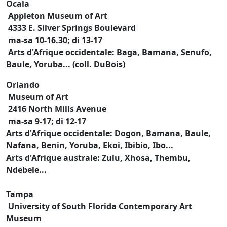
Ocala
Appleton Museum of Art
4333 E. Silver Springs Boulevard
ma-sa 10-16.30; di 13-17
Arts d'Afrique occidentale: Baga, Bamana, Senufo,
Baule, Yoruba... (coll. DuBois)
Orlando
Museum of Art
2416 North Mills Avenue
ma-sa 9-17; di 12-17
Arts d'Afrique occidentale: Dogon, Bamana, Baule,
Nafana, Benin, Yoruba, Ekoi, Ibibio, Ibo...
Arts d'Afrique australe: Zulu, Xhosa, Thembu,
Ndebele...
Tampa
University of South Florida Contemporary Art
Museum