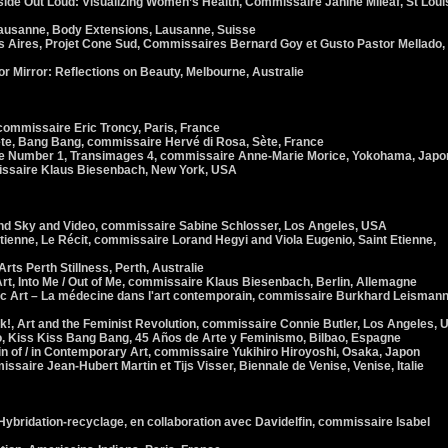
de Out Loud: Visualizing Women’s Health, Commissaire Janine Mileaf, St Loui
ausanne, Body Extensions, Lausanne, Suisse
Aires, Projet Cone Sud, Commissaires Bernard Goy et Gusto Pastor Mellado,
or Mirror: Reflections on Beauty, Melbourne, Australie
commissaire Eric Troncy, Paris, France
e, Bang Bang, commissaire Hervé di Rosa, Sète, France
Number 1, Transimages 4, commissaire Anne-Marie Morice, Yokohama, Japo
issaire Klaus Biesenbach, New York, USA
and Sky and Video, commissaire Sabine Schlosser, Los Angeles, USA
enne, Le Récit, commissaire Lorand Hegyi and Viola Eugenio, Saint Etienne,
rts Perth Stillness, Perth, Australie
t, Into Me / Out of Me, commissaire Klaus Biesenbach, Berlin, Allemagne
 Art – La médecine dans l'art contemporain, commissaire Burkhard Leismann
 Art and the Feminist Revolution, commissaire Connie Butler, Los Angeles, 
, Kiss Kiss Bang Bang, 45 Años de Arte y Feminismo, Bilbao, Espagne
 of / in Contemporary Art, commissaire Yukihiro Hiroyoshi, Osaka, Japon
aire Jean-Hubert Martin et Tijs Visser, Biennale de Venise, Venise, Italie
ybridation-recyclage, en collaboration avec Davidelfin, commissaire Isabel