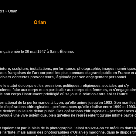
ors
»
Orlan
Orlan
rançaise née le 30 mai 1947 à Saint-Étienne.
einture, sculpture, installations, performance, photographie, images numériques
stes françaises de l'art corporel les plus connues du grand public en France et 
s divers contextes provocateurs, légitimée par son engagement personnel.
 le statut du corps et les pressions politiques, religieuses, sociales qui s'y
iolence faite aux corps et en particulier aux corps des femmes, et s'engage ain
e son corps l'instrument privilégié où se joue la relation entre soi et l'autre.
ernational de la performance, à Lyon, qu'elle anime jusqu'en 1982. Son manifes
érie d'opérations chirurgicales - performances qu'elle réalise entre 1990 et 1993.
ste devient un lieu de débat public. Ces opérations chirurgicales - performances 
ovoqué une vive polémique, bien qu'elles ne représentent qu'une infime partie 
ait également par le biais de la photographie : ainsi trouve-t-on ce médium dans l
 l'artiste, mais aussi des photographies d'Orlan en madonne, dans le dispositif