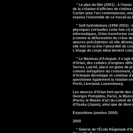
* Le plan du film (2001) : à l'instar
de la création d'affiches de cinéma p
Cartier pour l'art contemporain, une
expose l'ensemble de ce travail au
* Self-hybridations (1998-2002) :
physiques (virtuelles cette fois-ci)
informatiques, Orlan transforme so
(comme la déformation du crâne des 
œuvres précédentes où elle dénonçait
elle met en scène l'absurdité de ces 
L'image du corps idéal devient comp
* Le Manteau d'Arlequin: il s'agit d
d'Orlan, des cellules d'origines di
Serres, Laïcité, placé en guise de pr
comme métaphore du croisement, de l
d'Arlequin développe et continue d'e
questionne également la relation entr
Perth, Liverpool, Luxembourg.
Les œuvres d'Orlan font partie des 
Georges Pompidou, Paris), la Maison
(Paris), le Musée d'art du comté de
d'Osaka (Japon), ainsi que de diver
Expositions (années 2000)
2000
* Galerie de l’École Régionale d’A