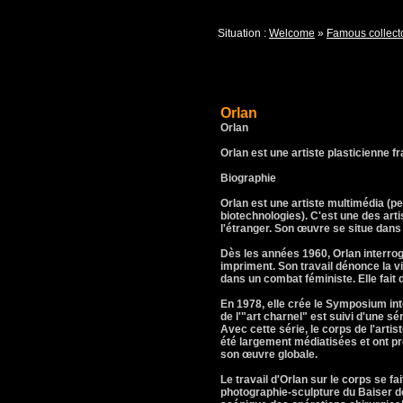
Situation :
Welcome
»
Famous collect
Orlan
Orlan
Orlan est une artiste plasticienne f
Biographie
Orlan est une artiste multimédia (p
biotechnologies). C'est une des arti
l'étranger. Son œuvre se situe dan
Dès les années 1960, Orlan interroge
impriment. Son travail dénonce la v
dans un combat féministe. Elle fait d
En 1978, elle crée le Symposium int
de l'"art charnel" est suivi d'une s
Avec cette série, le corps de l'arti
été largement médiatisées et ont pr
son œuvre globale.
Le travail d'Orlan sur le corps se f
photographie-sculpture du Baiser de