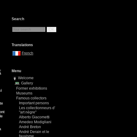
Search
OK
Translations
French
,
Menu
à
Welcome
Gallery
Former exhibitions
si
Museums
Famous collectors
Important persons
te
Les collectionneurs d'
ont
"art nègre"
de
Alberto Giacometti
Amedeo Modigliani
André Breton
a
André Derain et le
fauvisme