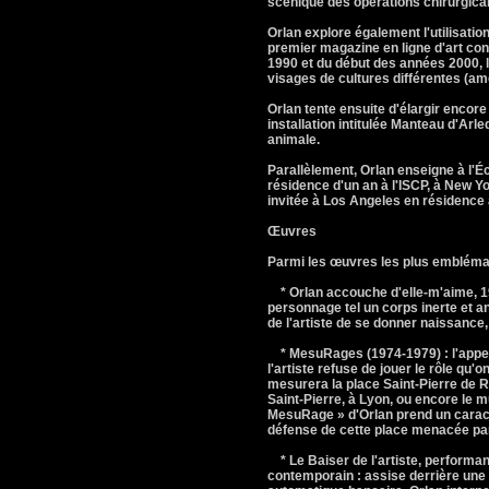
scénique des opérations chirurgica
Orlan explore également l'utilisatio
premier magazine en ligne d'art con
1990 et du début des années 2000, les
visages de cultures différentes (am
Orlan tente ensuite d'élargir encore
installation intitulée Manteau d'Arleq
animale.
Parallèlement, Orlan enseigne à l'Éc
résidence d'un an à l'ISCP, à New Yor
invitée à Los Angeles en résidence 
Œuvres
Parmi les œuvres les plus emblémati
* Orlan accouche d'elle-m'aime, 19
personnage tel un corps inerte et 
de l'artiste de se donner naissance,
* MesuRages (1974-1979) : l'appella
l'artiste refuse de jouer le rôle qu'o
mesurera la place Saint-Pierre de 
Saint-Pierre, à Lyon, ou encore le 
MesuRage » d'Orlan prend un caractèr
défense de cette place menacée pa
* Le Baiser de l'artiste, performanc
contemporain : assise derrière une