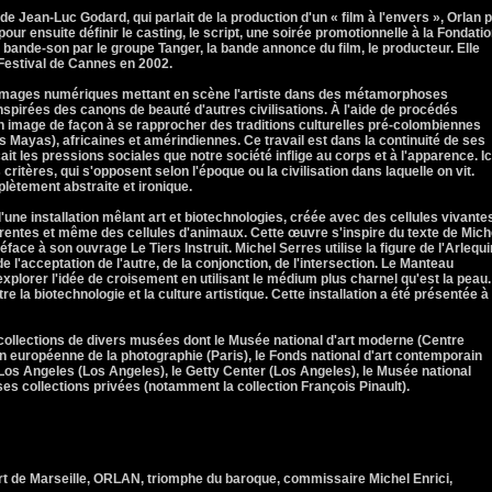
 de Jean-Luc Godard, qui parlait de la production d'un « film à l'envers », Orlan p
our ensuite définir le casting, le script, une soirée promotionnelle à la Fondati
 bande-son par le groupe Tanger, la bande annonce du film, le producteur. Elle
 Festival de Cannes en 2002.
 images numériques mettant en scène l'artiste dans des métamorphoses
 inspirées des canons de beauté d'autres civilisations. À l'aide de procédés
n image de façon à se rapprocher des traditions culturelles pré-colombiennes
Mayas), africaines et amérindiennes. Ce travail est dans la continuité de ses
 les pressions sociales que notre société inflige au corps et à l'apparence. Ic
critères, qui s'opposent selon l'époque ou la civilisation dans laquelle on vit.
lètement abstraite et ironique.
'une installation mêlant art et biotechnologies, créée avec des cellules vivante
fferentes et même des cellules d'animaux. Cette œuvre s'inspire du texte de Mich
éface à son ouvrage Le Tiers Instruit. Michel Serres utilise la figure de l'Arlequi
'acceptation de l'autre, de la conjonction, de l'intersection. Le Manteau
xplorer l'idée de croisement en utilisant le médium plus charnel qu'est la peau. 
e la biotechnologie et la culture artistique. Cette installation a été présentée à
collections de divers musées dont le Musée national d'art moderne (Centre
 européenne de la photographie (Paris), le Fonds national d'art contemporain
 Los Angeles (Los Angeles), le Getty Center (Los Angeles), le Musée national
ses collections privées (notamment la collection François Pinault).
rt de Marseille, ORLAN, triomphe du baroque, commissaire Michel Enrici,