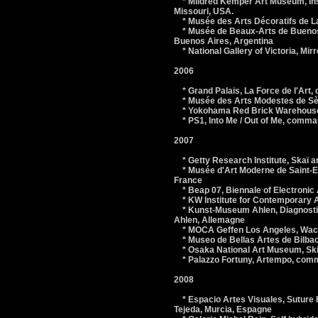
* Mildred Kemper Art Museum, Insi
Missouri, USA.
* Musée des Arts Décoratifs de L
* Musée de Beaux-Arts de Buenos 
Buenos Aires, Argentina
* National Gallery of Victoria, Mirr
2006
* Grand Palais, La Force de l'Art, 
* Musée des Arts Modestes de Sèt
* Yokohama Red Brick Warehouse 
* PS1, Into Me / Out of Me, comma
2007
* Getty Research Institute, Skaï 
* Musée d'Art Moderne de Saint-Eti
France
* Beap 07, Biennale of Electronic A
* KW Institute for Contemporary Ar
* Kunst-Museum Ahlen, Diagnostic
Ahlen, Allemagne
* MOCA Geffen Los Angeles, Wack!,
* Museo de Bellas Artes de Bilbao
* Osaka National Art Museum, Skin
* Palazzo Fortuny, Artempo, commiss
2008
* Espacio Artes Visuales, Suture H
Tejeda, Murcia, Espagne