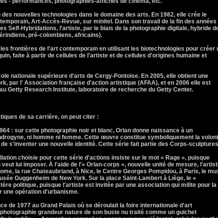
les - performances, photographies-affiches de cinéma, etc.
n des nouvelles technologies dans le domaine des arts. En 1982, elle crée le
temporain, Art-Accès-Revue, sur minitel. Dans son travail de la fin des années
 Self-Hybridations, l'artiste, par le biais de la photographie digitale, hybride d
érindiens, pré-colombiens, africains).
 les frontières de l'art contemporain en utilisant les biotechnologies pour créer
uin, faite à partir de cellules de l'artiste et de cellules d'origines humaine et
ole nationale supérieure d'arts de Cergy-Pontoise. En 2005, elle obtient une
k, par l' Association française d'action artistique (AFAA), et en 2006 elle est
au Getty Research Institute, laboratoire de recherche du Getty Center.
ques de sa carrière, on peut citer :
64 : sur cette photographie noir et blanc, Orlan donne naissance à un
androgyne, ni homme ni femme. Cette œuvre constitue symboliquement la volon
 de s'inventer une nouvelle identité. Cette série fait partie des Corps-sculptures
tion choisie pour cette série d'actions insiste sur le mot « Rage », puisque
n veut lui imposer. À l'aide de l'« Orlan-corps », nouvelle unité de mesure, l'artis
Rome, la rue Chateaubriand, à Nice, le Centre Georges Pompidou, à Paris, le m
musée Guggenheim de New York. Sur la place Saint-Lambert à Liège, le «
e politique, puisque l'artiste est invitée par une association qui milite pour la
r une opération d'urbanisme.
e de 1977 au Grand Palais où se déroulait la foire internationale d'art
 photographie grandeur nature de son buste nu traité comme un guichet