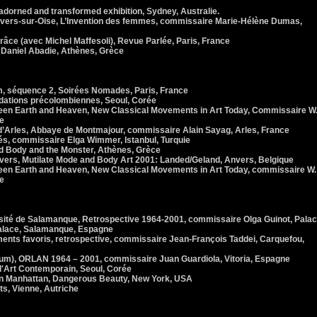
orned and transformed exhibition, Sydney, Australie.
vers-sur-Oise, L’Invention des femmes, commissaire Marie-Hélène Dumas,
ce (avec Michel Maffesoli), Revue Parlée, Paris, France
Daniel Abadie, Athènes, Grèce
lm, séquence 2, Soirées Nomades, Paris, France
idations précolombiennes, Seoul, Corée
n Earth and Heaven, New Classical Movements in Art Today, Commissaire W
e
’Arles, Abbaye de Montmajour, commissaire Alain Sayag, Arles, France
s, commissaire Elga Wimmer, Istanbul, Turquie
d Body and the Monster, Athènes, Grèce
rs, Mutilate Mode and Body Art 2001: Landed/Geland, Anvers, Belgique
n Earth and Heaven, New Classical Movements in Art Today, commissaire W.
e
rsité de Salamanque, Retrospective 1964-2001, commissaire Olga Guinot, Pala
Palace, Salamanque, Espagne
ents favoris, retrospective, commissaire Jean-François Taddei, Carquefou,
m), ORLAN 1964 – 2001, commissaire Juan Guardiola, Vitoria, Espagne
d'Art Contemporain, Seoul, Corée
 Manhattan, Dangerous Beauty, New York, USA
s, Vienne, Autriche