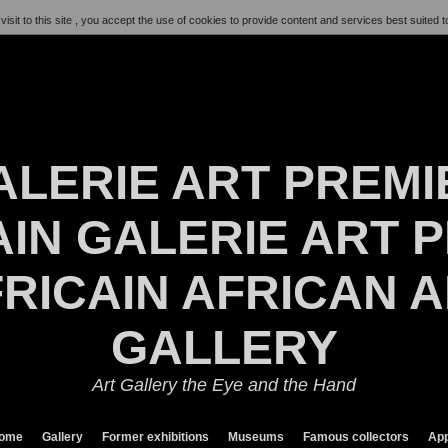
visit to this site , you accept the use of cookies to provide content and services best suited t
ALERIE ART PREMI
IN GALERIE ART P
RICAIN AFRICAN 
GALLERY
Art Gallery the Eye and the Hand
ome
Gallery
Former exhibitions
Museums
Famous collectors
App