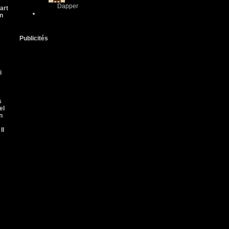
Dapper
art
on
Publicités
i
s
el
n
Il