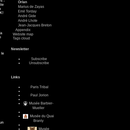
s :
Orlan
tte
Marius de Zayas
a
Emil Torday
CK!
André Gide
André Lhote
Jean-Jacques Breton
Appendix
la
Website map
e
Tags cloud
Newsletter
 le
Subscribe
Unsubscribe
Links
Paris Tribal
Paul Jorion
Musée Barbier-
Mueller
Musée du Quai
Branly
un
Musée