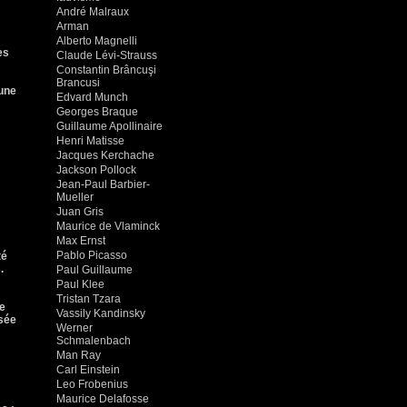
André Malraux
Arman
Alberto Magnelli
es
Claude Lévi-Strauss
Constantin Brâncuşi
Brancusi
 une
Edvard Munch
Georges Braque
Guillaume Apollinaire
Henri Matisse
Jacques Kerchache
Jackson Pollock
Jean-Paul Barbier-
Mueller
Juan Gris
Maurice de Vlaminck
Max Ernst
Pablo Picasso
té
.
Paul Guillaume
Paul Klee
Tristan Tzara
te
Vassily Kandinsky
usée
Werner
Schmalenbach
Man Ray
Carl Einstein
Leo Frobenius
Maurice Delafosse