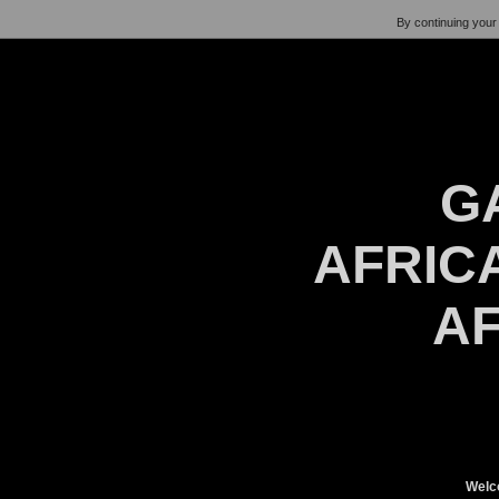
By continuing your 
G
AFRICA
AF
Welc