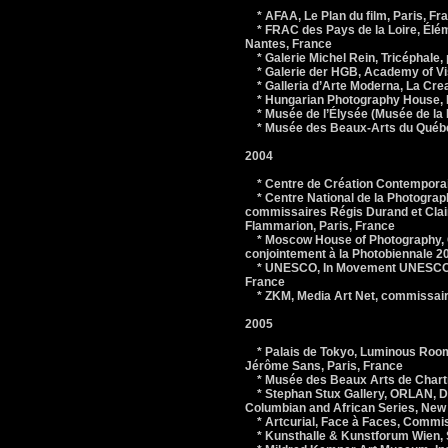
* AFAA, Le Plan du film, Paris, Fr
* FRAC des Pays de la Loire, Élém
Nantes, France
* Galerie Michel Rein, Tricéphale, p
* Galerie der HGB, Academy of Visu
* Galleria d’Arte Moderna, La Crea
* Hungarian Photography House, La
* Musée de l’Élysée (Musée de la 
* Musée des Beaux-Arts du Québe
2004
* Centre de Création Contemporain
* Centre National de la Photograp
commissaires Régis Durand et Clai
Flammarion, Paris, France
* Moscow House of Photography, O
conjointement à la Photobiennale 2
* UNESCO, In Movement UNESCO Sal
France
* ZKM, Media Art Net, commissaire
2005
* Palais de Tokyo, Luminous Room,
Jérôme Sans, Paris, France
* Musée des Beaux Arts de Chartre
* Stephan Stux Gallery, ORLAN, Digi
Columbian and African Series, New
* Artcurial, Face à Faces, Commiss
* Kunsthalle & Kunstforum Wien, 