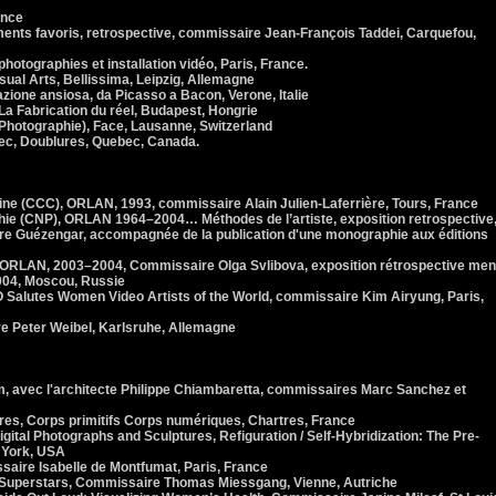
ance
ents favoris, retrospective, commissaire Jean-François Taddei, Carquefou,
hotographies et installation vidéo, Paris, France.
al Arts, Bellissima, Leipzig, Allemagne
zione ansiosa, da Picasso a Bacon, Verone, Italie
 Fabrication du réel, Budapest, Hongrie
Photographie), Face, Lausanne, Switzerland
c, Doublures, Quebec, Canada.
e (CCC), ORLAN, 1993, commissaire Alain Julien-Laferrière, Tours, France
hie (CNP), ORLAN 1964–2004… Méthodes de l’artiste, exposition retrospective
re Guézengar, accompagnée de la publication d'une monographie aux éditions
RLAN, 2003–2004, Commissaire Olga Svlibova, exposition rétrospective me
004, Moscou, Russie
utes Women Video Artists of the World, commissaire Kim Airyung, Paris,
 Peter Weibel, Karlsruhe, Allemagne
 avec l'architecte Philippe Chiambaretta, commissaires Marc Sanchez et
s, Corps primitifs Corps numériques, Chartres, France
tal Photographs and Sculptures, Refiguration / Self-Hybridization: The Pre-
 York, USA
aire Isabelle de Montfumat, Paris, France
Superstars, Commissaire Thomas Miessgang, Vienne, Autriche