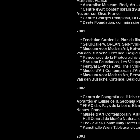
Marseille, France
* Australian Museum, Body Art – ad
* Centre d’Art Contemporain d’Au
Auvers-sur-Oise, France
* Centre Georges Pompidou, La Grâ
* Deste Foundation, commissaire 
2001
* Fondation Cartier, Le Plan du fi
* Sejul Gallery, ORLAN, Self-hybr
* Museum voor Modern Art, Betwee
Van den Bussche, Ostende, Belgiqu
* Rencontres de la Photographie d
* Borusan Foundation, Les Volupté
* Festival E-Phos 2001, The Hybri
* Musée d’Art Contemporain d’Anve
* Museum voor Modern Art, Betwee
Van den Bussche, Ostende, Belgiqu
2002
* Centro de Fotografía de l'Unive
Abrantès et Eglise de la Segonda 
* FRAC des Pays de la Loire, Élém
Nantes, France
* Musée d'Art Contemporain (Artiu
* Hall Central du Musée National 
* The Jewish Community Center in
* Kunsthalle Wien, Tableaux vivant
2003