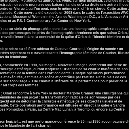
lle le public : « Approchez approchez, venez sur mon piédestal, celui des mythe
e estrade noire, elle monnaye ses baisers, tandis qu'à sa droite une autre silhoue
ntre en Vierge à qui l'on peut, pour le même prix, offrir un cierge. Cette action 
édiatisée. Cette œuvre a été exposée en 2008 dans le cadre de l'exposition WA
 National Museum of Women in the Arts de Washington, D.C., à la Vancouver Art
les et au P.S. 1 Contemporary Art Center de New York.
: cette série de photographies constitue une iconographie complexe et assez
ec des personnages inspirés de l'iconographie chrétienne tels que sainte Orlan, 
travail s'inscrit dans la continuité de la quête d'Orlan de l'identité féminine et d
s.
fait pendant au célèbre tableau de Gustave Courbet, L'Origine du monde : un
tées reprenant et « travestissant » l'iconographie féminine de Courbet, illustre
 pas du féminisme.
n, commencée en 1990, ou Images / Nouvelles Images, comprend une série de
irurgie esthétique, durant lesquelles Orlan fait de sa chair le matériau de son
ésentations de la femme dans l'art occidental. Chaque opération/ performance
t exécutée, est mise en scène et contrôlée par l'artiste. Par le biais de ces
re sur son visage ». Elle choisit la littéralité de la performance pour parler de la
lier au corps des femmes.
Orlan rencontre à New York le docteur Marjorie Cramer, une chirurgienne qui
 féministes de son projet : la transformation radicale de son visage par des
ectif est de détourner la chirurgie esthétique de ses objectifs usuels et de
uté. Cette opération/ performance est diffusée en direct à la galerie Sandra
ges Pompidou, à Paris, au Centre Mac Luhan, à Toronto, ou encore au Centre
on logiciel… est une performance-conférence le 30 mai 1990 accompagnée d'
pe le Manifeste de l'art charnel.