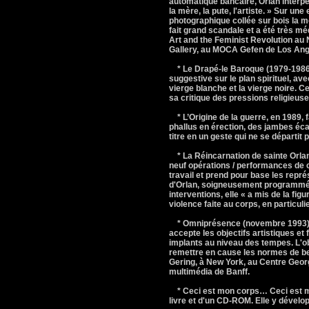
automatique bancaire, Orlan interpe
la mère, la pute, l'artiste. » Sur un
photographique collée sur bois la mo
fait grand scandale et a été très m
Art and the Feminist Revolution au
Gallery, au MOCA Gefen de Los Ange
* Le Drapé-le Baroque (1979-1986) 
suggestive sur le plan spirituel, av
vierge blanche et la vierge noire. Ce 
sa critique des pressions religieuse
* L’Origine de la guerre, en 1989, 
phallus en érection, des jambes écar
titre en un geste qui ne se départit
* La Réincarnation de sainte Orla
neuf opérations / performances de ch
travail et prend pour base les repr
d'Orlan, soigneusement programmée e
interventions, elle « a mis de la figu
violence faite au corps, en particu
* Omniprésence (novembre 1993) : 
accepte les objectifs artistiques et
implants au niveau des tempes. L'obj
remettre en cause les normes de bea
Gering, à New York, au Centre Geor
multimédia de Banff.
* Ceci est mon corps… Ceci est m
livre et d'un CD-ROM. Elle y dévelop