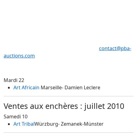
9, 10, 11, juin de 11h à 18h _ 12, 13 juin 2010 de 11h à 12
h
Vente à Drouot Montaigne
12 juin 2010 de 11h à 12 h _ 13 juin 2010 de 11h à 12h
Pierre Bergé & Associés - 01 49 49 90 00 -
contact@pba-
auctions.com
Mardi 22
Art Africain
Marseille
- Damien Leclere
Ventes aux enchères : juillet 2010
Samedi 10
Art Tribal
Würzburg
- Zemanek-Münster