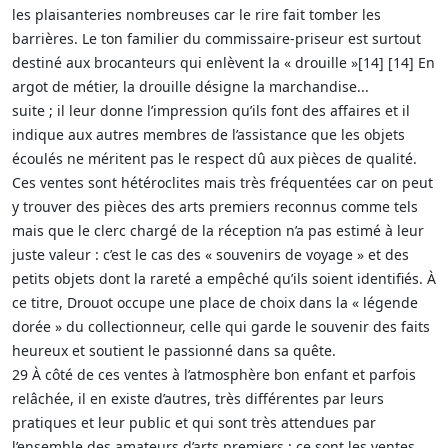
les plaisanteries nombreuses car le rire fait tomber les
barrières. Le ton familier du commissaire-priseur est surtout
destiné aux brocanteurs qui enlèvent la « drouille »[14] [14] En
argot de métier, la drouille désigne la marchandise...
suite ; il leur donne l’impression qu’ils font des affaires et il
indique aux autres membres de l’assistance que les objets
écoulés ne méritent pas le respect dû aux pièces de qualité.
Ces ventes sont hétéroclites mais très fréquentées car on peut
y trouver des pièces des arts premiers reconnus comme tels
mais que le clerc chargé de la réception n’a pas estimé à leur
juste valeur : c’est le cas des « souvenirs de voyage » et des
petits objets dont la rareté a empêché qu’ils soient identifiés. À
ce titre, Drouot occupe une place de choix dans la « légende
dorée » du collectionneur, celle qui garde le souvenir des faits
heureux et soutient le passionné dans sa quête.
29 À côté de ces ventes à l’atmosphère bon enfant et parfois
relâchée, il en existe d’autres, très différentes par leurs
pratiques et leur public et qui sont très attendues par
l’ensemble des amateurs d’arts premiers : ce sont les ventes