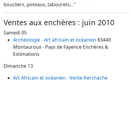
boucliers, poteaux, tabourets…"
Ventes aux enchères : juin 2010
Samedi 05
Archéologie - Art africain et océanien
83440
Montauroux
- Pays de Fayence Enchères &
Estimations
Dimanche 13
Art Africain et océanien - Vente Kerchache
75008
Paris, Drouot Montaigne - Pierre Bergé
Drouot Montaigne
Le samedi 12 dimanche 13 juin 2010
Le samedi 12 et le dimanche 13 juin à Drouot
Montaigne, la société de ventes volontaires Pierre