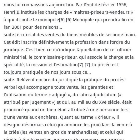
nous lui connaissons aujourd’hui. Par l’édit de février 1556,
Henri II institue les charges de « maîtres-priseurs-vendeurs »
à qui il confie le monopole[6] [6] Monopole qui prendra fin en
l’an 2001 pour des raisons...
suite territorial des ventes de biens meubles de seconde main.
Cet édit inscrira définitivement la profession dans l’ordre du
juridique. C’est bien ce qu’indique l’appellation de cet officier
ministériel, le commissaire-priseur, qui associe la charge et la
spécialité, la mission et l’estimation[7] [7] La prisée est
toujours pratiquée de nos jours sous ce...
suite. Relèvent encore du juridique la pratique du procès-
verbal qui accompagne toute vente, les garanties et
l’utilisation du terme « adjugé », du latin adjudicatum («
attribué par jugement ») et qui, au milieu du XVe siècle, était
prononcé quand un bien était attribué à une personne lors
d’une vente aux enchères. Quant au terme « crieur », il
désigne désormais celui qui annonce les prix dans la vente à
la criée (les ventes en gros de marchandises) et celui qui
répète à haute voix les annonces du commissaire-priseur.