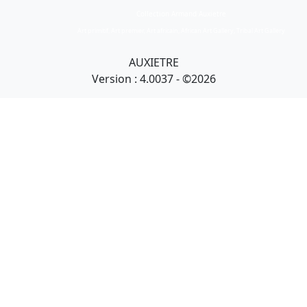
Collection Armand Auxietre
Art primitif, Art premier, Art africain, African Art Gallery, Tribal Art Gallery
AUXIETRE
Version : 4.0037 - ©2026