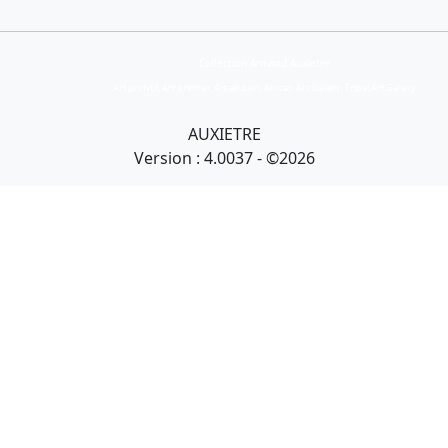
Collection Armand Auxietre
Art primitif, Art premier, Art africain, African Art Gallery, Tribal Art Gallery
AUXIETRE
Version : 4.0037 - ©2026