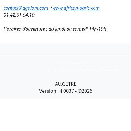
contact@agalom.com
/
www.african-paris.com
01.42.61.54.10
Horaires d’ouverture : du lundi au samedi 14h-19h
Collection Armand Auxietre
Art primitif, Art premier, Art africain, African Art Gallery, Tribal Art Gallery
AUXIETRE
Version : 4.0037 - ©2026