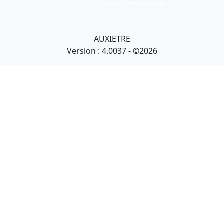
Collection Armand Auxietre
Art primitif, Art premier, Art africain, African Art Gallery, Tribal Art Gallery
AUXIETRE
Version : 4.0037 - ©2026