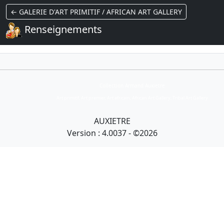
← GALERIE D'ART PRIMITIF / AFRICAN ART GALLERY
Renseignements
Collection Armand Auxietre
Art primitif, Art premier, Art africain, African Art Gallery, Tribal Art Gallery
AUXIETRE
Version : 4.0037 - ©2026