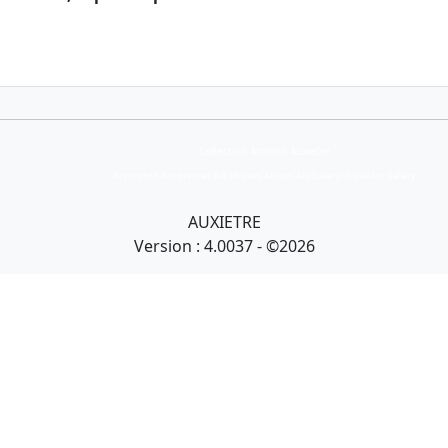
Collection Armand Auxietre
Art primitif, Art premier, Art africain, African Art Gallery, Tribal Art Gallery
AUXIETRE
Version : 4.0037 - ©2026