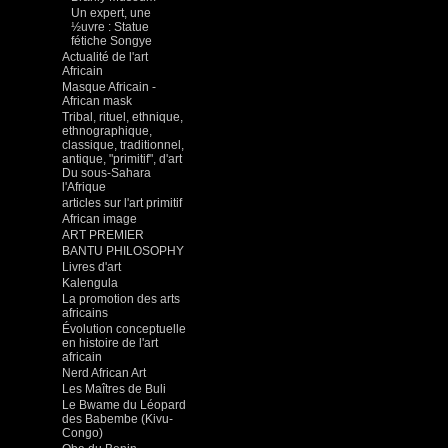
Un expert, une
½uvre : Statue
fétiche Songye
Actualité de l'art
Africain
Masque Africain -
African mask
Tribal, rituel, ethnique,
ethnographique,
classique, traditionnel,
antique, "primitif", d'art
Du sous-Sahara
l'Afrique
articles sur l'art primitif
African image
ART PREMIER
BANTU PHILOSOPHY
Livres d'art
Kalengula
La promotion des arts
africains
Évolution conceptuelle
en histoire de l'art
africain
Nerd African Art
Les Maîtres de Buli
Le Bwame du Léopard
des Babembe (Kivu-
Congo)