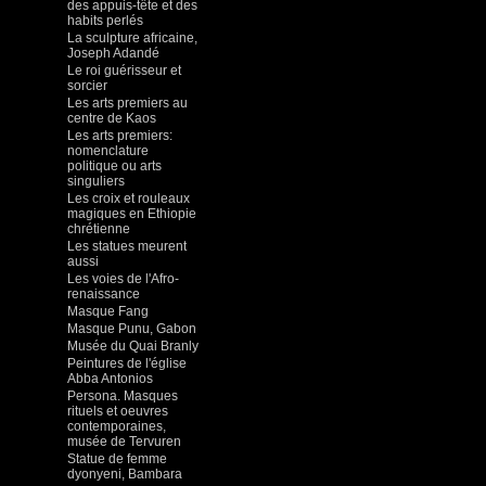
des appuis-tête et des
habits perlés
La sculpture africaine,
Joseph Adandé
Le roi guérisseur et
sorcier
Les arts premiers au
centre de Kaos
Les arts premiers:
nomenclature
politique ou arts
singuliers
Les croix et rouleaux
magiques en Ethiopie
chrétienne
Les statues meurent
aussi
Les voies de l'Afro-
renaissance
Masque Fang
Masque Punu, Gabon
Musée du Quai Branly
Peintures de l'église
Abba Antonios
Persona. Masques
rituels et oeuvres
contemporaines,
musée de Tervuren
Statue de femme
dyonyeni, Bambara