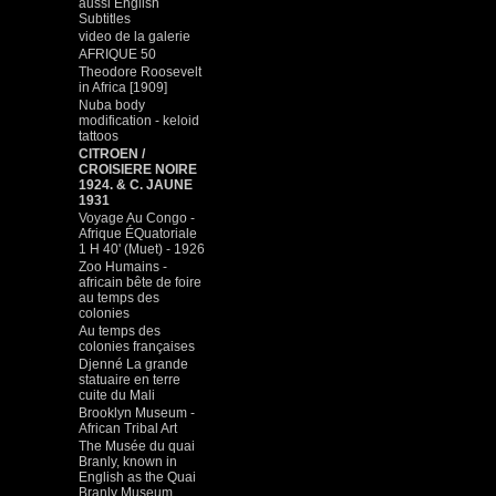
aussi English
Subtitles
video de la galerie
AFRIQUE 50
Theodore Roosevelt
in Africa [1909]
Nuba body
modification - keloid
tattoos
CITROEN /
CROISIERE NOIRE
1924. & C. JAUNE
1931
Voyage Au Congo -
Afrique ÉQuatoriale
1 H 40' (Muet) - 1926
Zoo Humains -
africain bête de foire
au temps des
colonies
Au temps des
colonies françaises
Djenné La grande
statuaire en terre
cuite du Mali
Brooklyn Museum -
African Tribal Art
The Musée du quai
Branly, known in
English as the Quai
Branly Museum