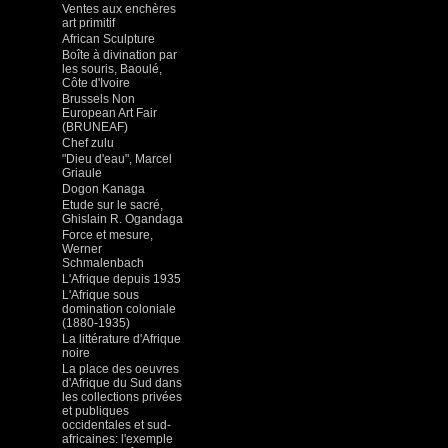
Ventes aux enchères
art primitif
African Sculpture
Boîte à divination par
les souris, Baoulé,
Côte d'Ivoire
Brussels Non
European Art Fair
(BRUNEAF)
Chef zulu
"Dieu d'eau", Marcel
Griaule
Dogon Kanaga
Etude sur le sacré,
Ghislain R. Ogandaga
Force et mesure,
Werner
Schmalenbach
L'Afrique depuis 1935
L'Afrique sous
domination coloniale
(1880-1935)
La littérature d'Afrique
noire
La place des oeuvres
d'Afrique du Sud dans
les collections privées
et publiques
occidentales et sud-
africaines: l'exemple