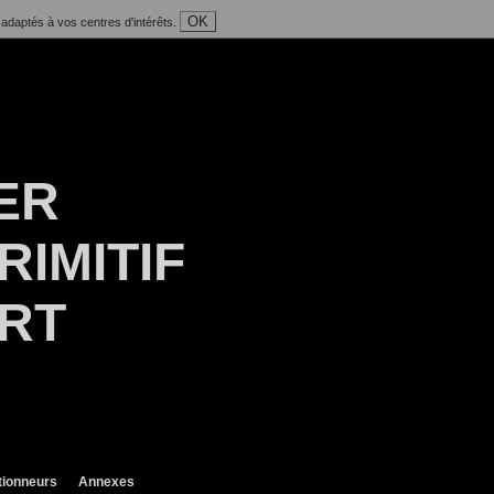
OK
 adaptés à vos centres d'intérêts.
ER
RIMITIF
ART
tionneurs
Annexes