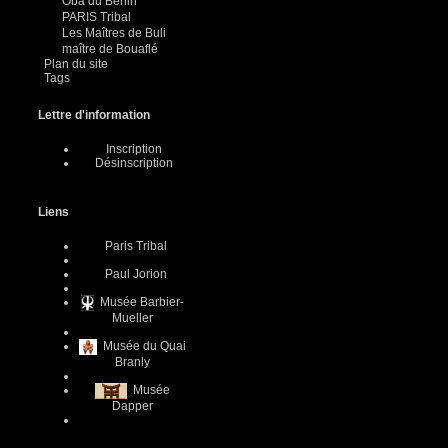
Oba du Benin
PARIS Tribal
Les Maîtres de Buli
maître de Bouaflé
Plan du site
Tags
Lettre d'information
Inscription
Désinscription
Liens
Paris Tribal
Paul Jorion
Musée Barbier-
Mueller
Musée du Quai
Branly
Musée
Dapper