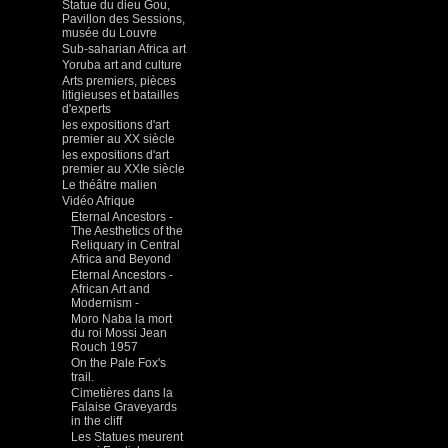
Statue du dieu Gou,
Pavillon des Sessions,
musée du Louvre
Sub-saharian Africa art
Yoruba art and culture
Arts premiers, pièces
litigieuses et batailles
d'experts
les expositions d'art
premier au XX siècle
les expositions d'art
premier au XXIe siècle
Le théâtre malien
Vidéo Afrique
Eternal Ancestors -
The Aesthetics of the
Reliquary in Central
Africa and Beyond
Eternal Ancestors -
African Art and
Modernism -
Moro Naba la mort
du roi Mossi Jean
Rouch 1957
On the Pale Fox's
trail.
Cimetières dans la
Falaise Graveyards
in the cliff
Les Statues meurent