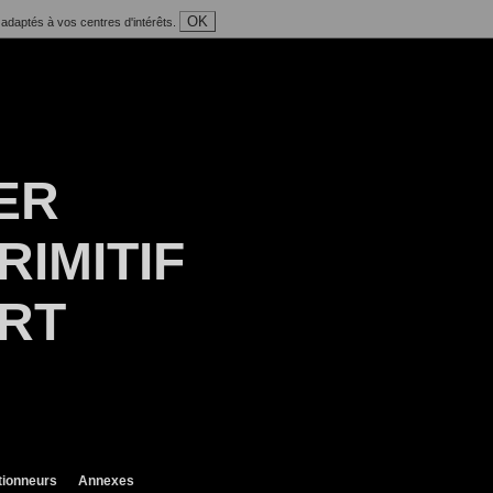
OK
 adaptés à vos centres d'intérêts.
ER
RIMITIF
ART
tionneurs
Annexes