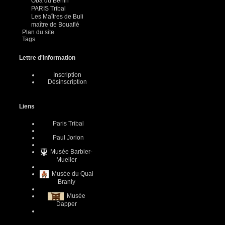
Oba du Benin
PARIS Tribal
Les Maîtres de Buli
maître de Bouaflé
Plan du site
Tags
Lettre d'information
Inscription
Désinscription
Liens
Paris Tribal
Paul Jorion
Musée Barbier-
Mueller
Musée du Quai
Branly
Musée
Dapper