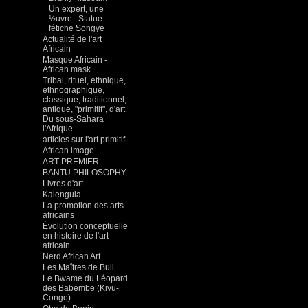
Un expert, une
½uvre : Statue
fétiche Songye
Actualité de l'art
Africain
Masque Africain -
African mask
Tribal, rituel, ethnique,
ethnographique,
classique, traditionnel,
antique, "primitif", d'art
Du sous-Sahara
l'Afrique
articles sur l'art primitif
African image
ART PREMIER
BANTU PHILOSOPHY
Livres d'art
Kalengula
La promotion des arts
africains
Évolution conceptuelle
en histoire de l'art
africain
Nerd African Art
Les Maîtres de Buli
Le Bwame du Léopard
des Babembe (Kivu-
Congo)