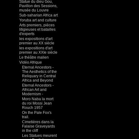
Statue du dieu Gou,
Pavillon des Sessions,
musée du Louvre
Sub-saharian Africa art
Yoruba art and culture
Arts premiers, pièces
litigieuses et batailles
d'experts
les expositions d'art
premier au XX siècle
les expositions d'art
premier au XXIe siècle
Le théâtre malien
Vidéo Afrique
Eternal Ancestors -
The Aesthetics of the
Reliquary in Central
Africa and Beyond
Eternal Ancestors -
African Art and
Modernism -
Moro Naba la mort
du roi Mossi Jean
Rouch 1957
On the Pale Fox's
trail.
Cimetières dans la
Falaise Graveyards
in the cliff
Les Statues meurent