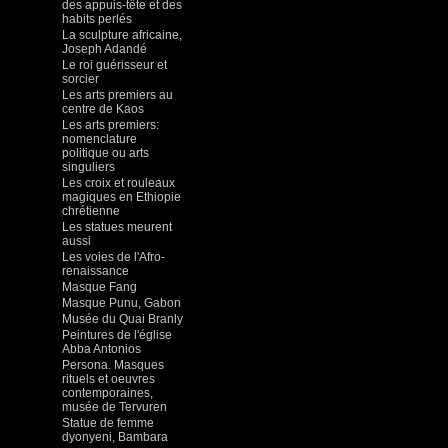
des appuis-tête et des
habits perlés
La sculpture africaine,
Joseph Adandé
Le roi guérisseur et
sorcier
Les arts premiers au
centre de Kaos
Les arts premiers:
nomenclature
politique ou arts
singuliers
Les croix et rouleaux
magiques en Ethiopie
chrétienne
Les statues meurent
aussi
Les voies de l'Afro-
renaissance
Masque Fang
Masque Punu, Gabon
Musée du Quai Branly
Peintures de l'église
Abba Antonios
Persona. Masques
rituels et oeuvres
contemporaines,
musée de Tervuren
Statue de femme
dyonyeni, Bambara