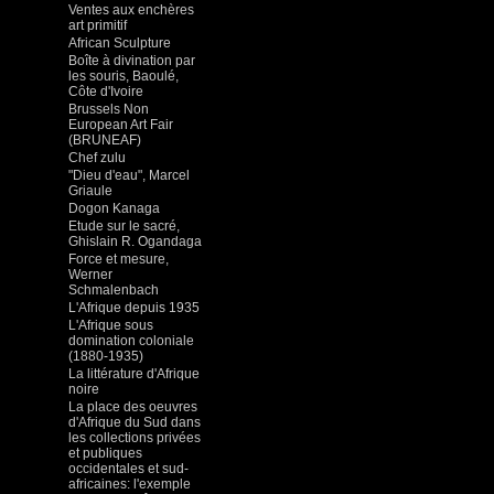
Ventes aux enchères
art primitif
African Sculpture
Boîte à divination par
les souris, Baoulé,
Côte d'Ivoire
Brussels Non
European Art Fair
(BRUNEAF)
Chef zulu
"Dieu d'eau", Marcel
Griaule
Dogon Kanaga
Etude sur le sacré,
Ghislain R. Ogandaga
Force et mesure,
Werner
Schmalenbach
L'Afrique depuis 1935
L'Afrique sous
domination coloniale
(1880-1935)
La littérature d'Afrique
noire
La place des oeuvres
d'Afrique du Sud dans
les collections privées
et publiques
occidentales et sud-
africaines: l'exemple