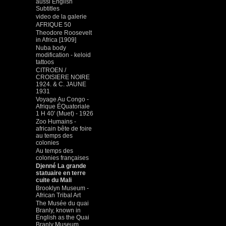
aussi English
Subtitles
video de la galerie
AFRIQUE 50
Theodore Roosevelt
in Africa [1909]
Nuba body
modification - keloid
tattoos
CITROEN /
CROISIERE NOIRE
1924. & C. JAUNE
1931
Voyage Au Congo -
Afrique ÉQuatoriale
1 H 40' (Muet) - 1926
Zoo Humains -
africain bête de foire
au temps des
colonies
Au temps des
colonies françaises
Djenné La grande
statuaire en terre
cuite du Mali
Brooklyn Museum -
African Tribal Art
The Musée du quai
Branly, known in
English as the Quai
Branly Museum