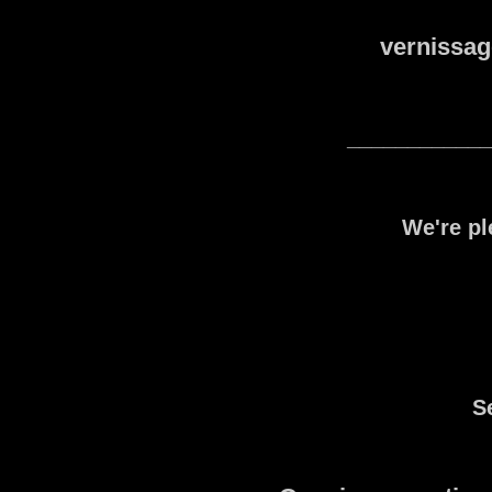
vernissag
____________
We're pl
S