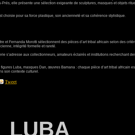
Prés, elle présente une sélection exigeante de sculptures, masques et objets ritue
t choisie pour sa force plastique, son ancienneté et sa cohérence stylistique.
e et Fernanda Morotti sélectionnent des pièces d’art tribal africain selon des critè
ncienne, intégrité formelle et rareté.
lerie s’adresse aux collectionneurs, amateurs éclairés et institutions recherchant de
igures Luba, masques Dan, œuvres Bamana : chaque pièce d’art tribal africain es
ns son contexte culturel.
Tweet
LUBA