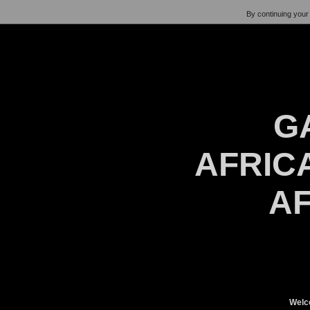
By continuing your 
G
AFRICA
AF
Welc