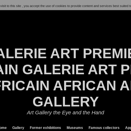
visit to this site , you accept the use of cookies to provide content and services best suited t
ALERIE ART PREMI
IN GALERIE ART P
RICAIN AFRICAN 
GALLERY
Art Gallery the Eye and the Hand
ome
Gallery
Former exhibitions
Museums
Famous collectors
App