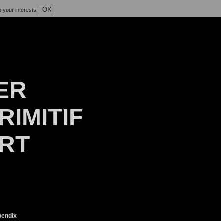
OK
o your interests.
ER
RIMITIF
ART
endix