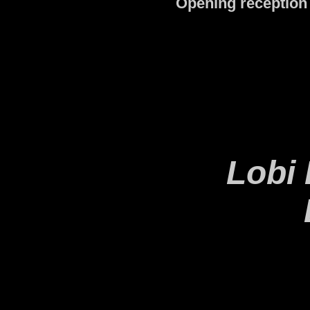
Opening reception
Lobi 
Entre