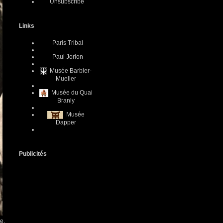
Unsubscribe
Links
Paris Tribal
Paul Jorion
Musée Barbier-
Mueller
Musée du Quai
Branly
Musée
Dapper
Publicités
e.