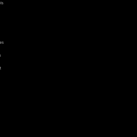
ls
res
s
t