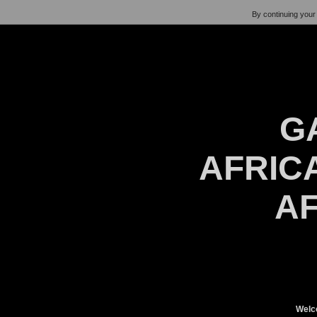
By continuing your 
G
AFRICA
AF
Welc