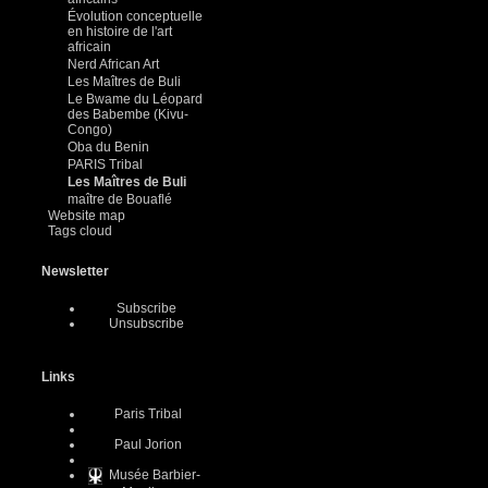
Évolution conceptuelle
en histoire de l'art
africain
Nerd African Art
Les Maîtres de Buli
Le Bwame du Léopard
des Babembe (Kivu-
Congo)
Oba du Benin
PARIS Tribal
Les Maîtres de Buli
maître de Bouaflé
Website map
Tags cloud
Newsletter
Subscribe
Unsubscribe
Links
Paris Tribal
Paul Jorion
Musée Barbier-