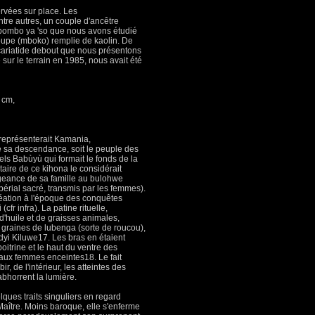
ervées sur place. Les
tre autres, un couple d'ancêtre
mbombo ya 'so que nous avons étudié
oupe (mboko) remplie de kaolin. De
 cariatide debout que nous présentons
ié sur le terrain en 1985, nous avait été
2 cm,
i représenterait Kamania,
e sa descendance, soit le peuple des
ls Babùyù qui formait le fonds de la
taire de ce kihona le considérait
geance de sa famille au bulohwe
mpérial sacré, transmis par les femmes).
réation à l'époque des conquêtes
cfr infra). La patine rituelle,
 d'huile et de graisses animales,
 graines de lubenga (sorte de roucou),
dyi Kiluwe17. Les bras en étaient
poitrine et le haut du ventre des
s aux femmes enceintes18. Le fait
r, de l'intérieur, les atteintes des
abhorrent la lumière.
lques traits singuliers en regard
aître. Moins baroque, elle s'enferme