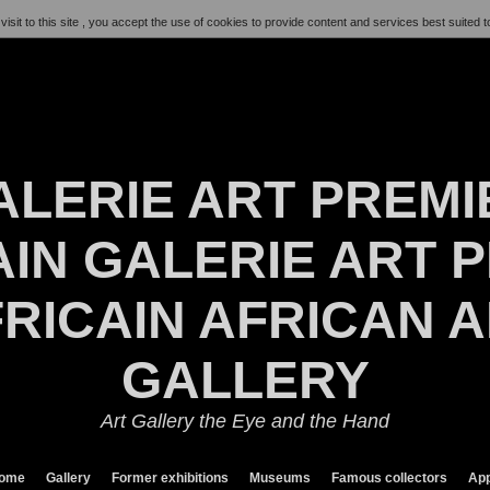
visit to this site , you accept the use of cookies to provide content and services best suited t
ALERIE ART PREMI
IN GALERIE ART P
RICAIN AFRICAN 
GALLERY
Art Gallery the Eye and the Hand
ome
Gallery
Former exhibitions
Museums
Famous collectors
App