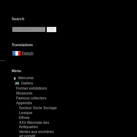
Search
OK
Translations
French
-----
Menu
Welcome
Gallery
Former exhibitions
Museums
Famous collectors
Appendix
Socleur Socle Soclage
Lexique
Ethnie
XXV Biennale des
Antiquaires
Ventes aux enchères
art primitif