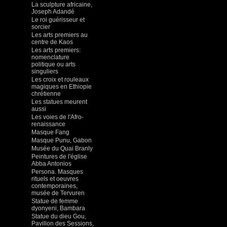
La sculpture africaine,
Joseph Adandé
Le roi guérisseur et
sorcier
Les arts premiers au
centre de Kaos
Les arts premiers:
nomenclature
politique ou arts
singuliers
Les croix et rouleaux
magiques en Ethiopie
chrétienne
Les statues meurent
aussi
Les voies de l'Afro-
renaissance
Masque Fang
Masque Punu, Gabon
Musée du Quai Branly
Peintures de l'église
Abba Antonios
Persona. Masques
rituels et oeuvres
contemporaines,
musée de Tervuren
Statue de femme
dyonyeni, Bambara
Statue du dieu Gou,
Pavillon des Sessions,