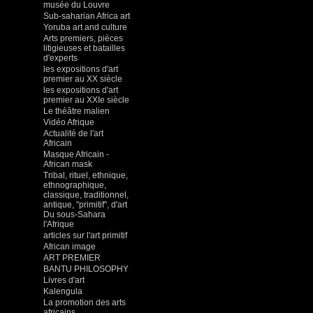
musée du Louvre
Sub-saharian Africa art
Yoruba art and culture
Arts premiers, pièces
litigieuses et batailles
d'experts
les expositions d'art
premier au XX siècle
les expositions d'art
premier au XXIe siècle
Le théâtre malien
Vidéo Afrique
Actualité de l'art
Africain
Masque Africain -
African mask
Tribal, rituel, ethnique,
ethnographique,
classique, traditionnel,
antique, "primitif", d'art
Du sous-Sahara
l'Afrique
articles sur l'art primitif
African image
ART PREMIER
BANTU PHILOSOPHY
Livres d'art
Kalengula
La promotion des arts
africains