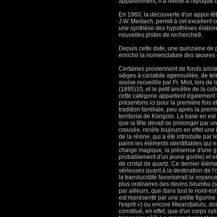
apparemment, n'a relevé à l'époque 
En 1960, la découverte d'un appui-tê
J.W. Mestach, permit à cet excellent 
une synthèse des hypothèses élaborée
nouvelles pistes de recherche9.
Depuis cette date, une quinzaine de
enrichir la nomenclature des œuvres
Certaines proviennent de fonds anci
sièges à cariatide agenouillée, de te
assise recueillie par Fr. Miot, lors 
(1895)10, et le petit ancêtre de la co
cette catégorie appartient également l
présentons ici pour la première fois e
tradition familiale, peu après la pre
territorial de Kongolo. La base en est
que la tête devait se prolonger par un
creusée, recèle toujours en effet un
de la résine, qui a été introduite par 
parmi les éléments identifiables qui 
charge magique, la présence d'une gri
probablement d'un jeune gorille) et e
de cristal de quartz. Ce dernier élém
sérieuses quant à la destination de l'o
la translucidité favoriserait la voyan
plus ordinaires des devins bilumbu (su
par ailleurs, que dans tout le nord-es
est représenté par une petite figuri
l'esprit ») ou encore Mwandjalulu, don
constitué, en effet, que d'un corps cy