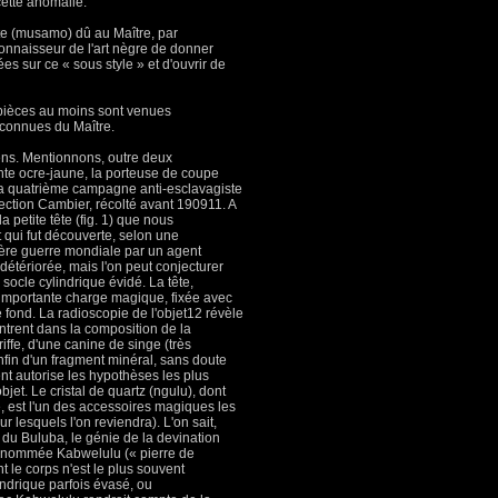
cette anomalie.
te (musamo) dû au Maître, par
connaisseur de l'art nègre de donner
s sur ce « sous style » et d'ouvrir de
 pièces au moins sont venues
 connues du Maître.
ens. Mentionnons, outre deux
inte ocre-jaune, la porteuse de coupe
de la quatrième campagne anti-esclavagiste
llection Cambier, récolté avant 190911. A
a petite tête (fig. 1) que nous
t qui fut découverte, selon une
mière guerre mondiale par un agent
 détériorée, mais l'on peut conjecturer
 socle cylindrique évidé. La tête,
e importante charge magique, fixée avec
le fond. La radioscopie de l'objet12 révèle
entrent dans la composition de la
ffe, d'une canine de singe (très
nfin d'un fragment minéral, sans doute
ent autorise les hypothèses les plus
bjet. Le cristal de quartz (ngulu), dont
ce, est l'un des accessoires magiques les
r lesquels l'on reviendra). L'on sait,
t du Buluba, le génie de la devination
ne nommée Kabwelulu (« pierre de
t le corps n'est le plus souvent
lindrique parfois évasé, ou