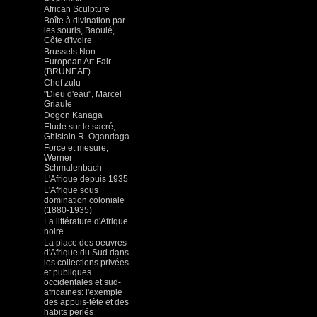
African Sculpture
Boîte à divination par
les souris, Baoulé,
Côte d'Ivoire
Brussels Non
European Art Fair
(BRUNEAF)
Chef zulu
"Dieu d'eau", Marcel
Griaule
Dogon Kanaga
Etude sur le sacré,
Ghislain R. Ogandaga
Force et mesure,
Werner
Schmalenbach
L'Afrique depuis 1935
L'Afrique sous
domination coloniale
(1880-1935)
La littérature d'Afrique
noire
La place des oeuvres
d'Afrique du Sud dans
les collections privées
et publiques
occidentales et sud-
africaines: l'exemple
des appuis-tête et des
habits perlés