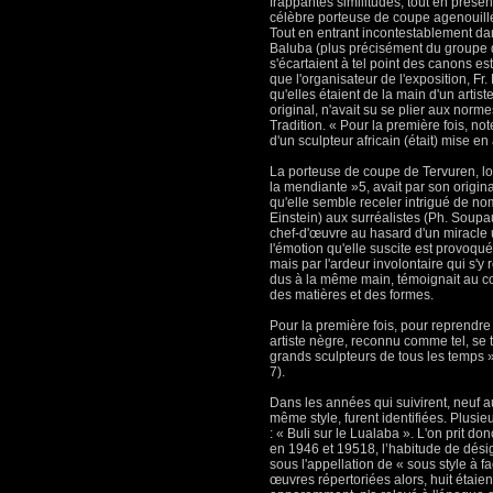
frappantes similitudes, tout en présen
célèbre porteuse de coupe agenouil
Tout en entrant incontestablement dan
Baluba (plus précisément du group
s'écartaient à tel point des canons 
que l'organisateur de l'exposition, Fr.
qu'elles étaient de la main d'un arti
original, n'avait su se plier aux nor
Tradition. « Pour la première fois, note
d'un sculpteur africain (était) mise en
La porteuse de coupe de Tervuren, 
la mendiante »5, avait par son origina
qu'elle semble receler intrigué de no
Einstein) aux surréalistes (Ph. Soupaul
chef-d'œuvre au hasard d'un miracle u
l'émotion qu'elle suscite est provoqué
mais par l'ardeur involontaire qui s'
dus à la même main, témoignait au con
des matières et des formes.
Pour la première fois, pour reprendre
artiste nègre, reconnu comme tel, se 
grands sculpteurs de tous les temps
7).
Dans les années qui suivirent, neuf a
même style, furent identifiées. Plusi
: « Buli sur le Lualaba ». L'on prit don
en 1946 et 19518, l’habitude de dés
sous l'appellation de « sous style à 
œuvres répertoriées alors, huit étaie