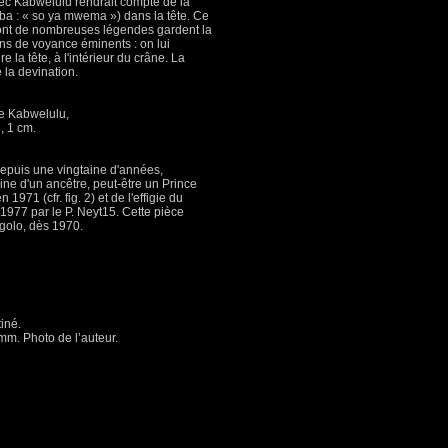
ec Kabwelulu rendrait compte de la
mba : « so ya mwema ») dans la tête. Ce
 dont de nombreuses légendes gardent la
ns de voyance éminents : on lui
re la tête, à l'intérieur du crâne. La
e la devination.
ute Kabwelulu,
8, 1 cm.
depuis une vingtaine d'années,
gurine d'un ancêtre, peut-être un Prince
971 (cfr. fig. 2) et de l'effigie du
1977 par le P. Neyt15. Cette pièce
ngolo, dès 1970.
tiné.
 mm. Photo de l’auteur.