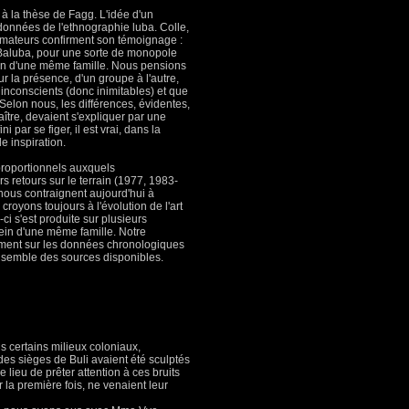
 la thèse de Fagg. L'idée d'un
 données de l'ethnographie luba. Colle,
formateurs confirment son témoignage :
es Baluba, pour une sorte de monopole
ein d'une même famille. Nous pensions
r la présence, d'un groupe à l'autre,
s inconscients (donc inimitables) et que
 Selon nous, les différences, évidentes,
ître, devaient s'expliquer par une
ni par se figer, il est vrai, dans la
e inspiration.
proportionnels auxquels
s retours sur le terrain (1977, 1983-
nous contraignent aujourd'hui à
royons toujours à l'évolution de l'art
ci s'est produite sur plusieurs
ein d'une même famille. Notre
ement sur les données chronologiques
ensemble des sources disponibles.
ns certains milieux coloniaux,
des sièges de Buli avaient été sculptés
e lieu de prêter attention à ces bruits
r la première fois, ne venaient leur