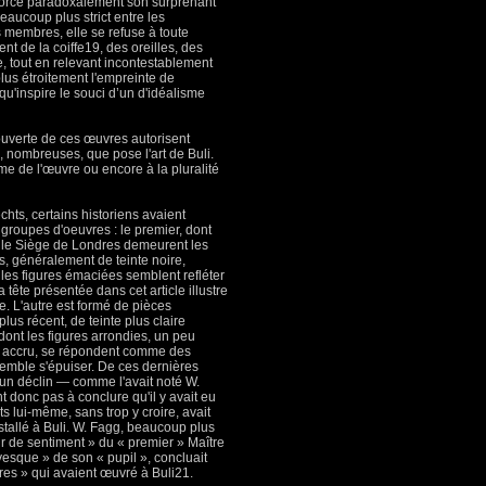
force paradoxalement son surprenant
aucoup plus strict entre les
es membres, elle se refuse à toute
t de la coiffe19, des oreilles, des
que, tout en relevant incontestablement
 plus étroitement l'empreinte de
u'inspire le souci d’un d'idéalisme
uverte de ces œuvres autorisent
 nombreuses, que pose l'art de Buli.
ême de l'œuvre ou encore à la pluralité
chts, certains historiens avaient
 groupes d'oeuvres : le premier, dont
 le Siège de Londres demeurent les
, généralement de teinte noire,
t les figures émaciées semblent refléter
a tête présentée dans cet article illustre
e. L'autre est formé de pièces
lus récent, de teinte plus claire
 dont les figures arrondies, un peu
me accru, se répondent comme des
emble s'épuiser. De ces dernières
un déclin — comme l'avait noté W.
t donc pas à conclure qu'il y avait eu
ts lui-même, sans trop y croire, avait
nstallé à Buli. W. Fagg, beaucoup plus
r de sentiment » du « premier » Maître
sque » de son « pupil », concluait
îtres » qui avaient œuvré à Buli21.