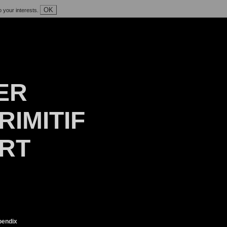
OK
o your interests.
ER
RIMITIF
ART
endix