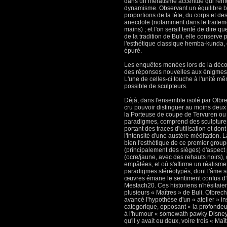
dans un hiératisme accentué qui ren
dynamisme. Observant un équilibre be
proportions de la tête, du corps et d
anecdote (notamment dans le traitemen
mains) ; et l'on serait tenté de dire 
de la tradition de Buli, elle conserve
l'esthétique classique hemba-kunda, q
épuré.
Les enquêtes menées lors de la déco
des réponses nouvelles aux énigmes,
L'une de celles-ci touche à l'unité m
possible de sculpteurs.
Déjà, dans l'ensemble isolé par Olbre
cru pouvoir distinguer au moins deux
la Porteuse de coupe de Tervuren ou
paradigmes, comprend des sculptures
portant des traces d'utilisation et don
l'intensité d'une austère méditation. L
bien l'esthétique de ce premier group
(principalement des sièges) d'aspect p
(ocre/jaune, avec des rehauts noirs),
empâtées, et où s'affirme un réalis
paradigmes stéréotypés, dont l'âme s
œuvres émane le sentiment confus d'
Mestach20. Ces historiens n'hésitaien
plusieurs « Maîtres » de Buli. Olbrech
avancé l'hypothèse d'un « atelier » i
catégorique, opposant « la profondeu
à l'humour « somewath pawky Disneye
qu'il y avait eu deux, voire trois « Ma