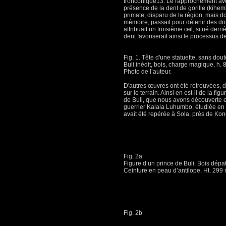
tronconique13. Le rapprochement av
présence de la dent de gorille (kihe
primate, disparu de la région, mais
mémoire, passait pour détenir des do
attribuait un troisième œil, situé derriè
dent favoriserait ainsi le processus d
Fig. 1. Tête d'une statuette, sans do
Buli inédit, bois, charge magique, h. 
Photo de l’auteur.
D'autres œuvres ont été retrouvées, 
sur le terrain. Ainsi en est-il de la fi
de Buli, que nous avons découverte en 1
guerrier Kalala Luhumbo, étudiée en 
avait été repérée à Sola, près de Ko
Fig. 2a
Figure d’un prince de Buli. Bois dépa
Ceinture en peau d’antilope. Ht. 299
Fig. 2b