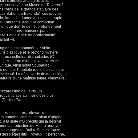
tant d'étroites analogies avec la
lée, conservée au Musée de Tervuren3.
s l'orbe de la grande statuaire des
e des Bahemba-Bakunda), ces œuvres
esthétiques fondamentaux de ce peuple
 M. Olbrechts, acquit la conviction
ste unique dont le génie, profondément
mes esthétiques imposées par la
 M. Leiris, l'idée de l'individualité
 avant »4.
longtemps surnommée « Kabila
lité plastique et le profond mystère
mbreux esthètes, des cubistes (C.
t). Mais l'on attribuait volontiers ce
nique. Ainsi notait Soupault : «
e non par l'habileté réelle du sculpteur
y révèle »6. La découverte de deux sièges,
traire d'une maîtrise totale, volontaire,
 l'expression de Leiris, un
trouvait placé au « rang des plus
 » (Denise Paulme
utres sculptures, relevant du
eurs portaient comme mention d'origine
c, à la suite d'Olbrechts qui la décrivit
igner la production du Maître anonyme
face allongée de Buli ». Sur les douze
nt des sièges dits « royaux » : personne,