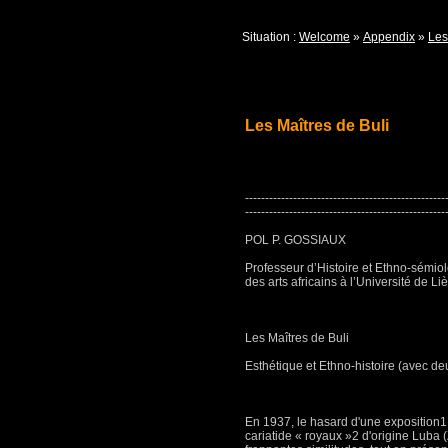
Situation :
Welcome
»
Appendix
»
Les
Les Maîtres de Buli
--------------------------------------------------
--------------------------------------------------
POL P. GOSSIAUX
Professeur d’Histoire et Ethno-sémio
des arts africains à l’Université de Li
Les Maîtres de Buli
Esthétique et Ethno-histoire (avec de
En 1937, le hasard d'une exposition
cariatide « royaux »2 d'origine Luba (