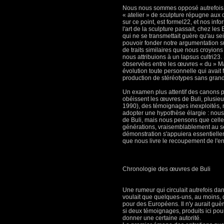
Nous nous sommes opposé autrefois à
« atelier » de sculpture répugne aux
sur ce point, est formel22, et nos in
l'art de la sculpture passait, chez l
qui ne se transmettait guère qu'au s
pouvoir fonder notre argumentation su
de traits similaires que nous croyion
nous attribuions à un lapsus cultri23.
observées entre les œuvres « du » Ma
évolution toute personnelle qui avait fi
production de stéréotypes sans grand
Un examen plus attentif des canons 
obéissent les œuvres de Buli, plusieur
1990), des témoignages inexploités, 
adopter une hypothèse élargie : nous c
de Buli, mais nous pensons que celle-
générations, vraisemblablement au s
démonstration s'appuiera essentiell
que nous livre le recoupement de l'
Chronologie des œuvres de Buli
Une rumeur qui circulait autrefois da
voulait que quelques-uns, au moins, 
pour des Européens. Il n'y aurait guèr
si deux témoignages, produits ici pou
donner une certaine autorité.