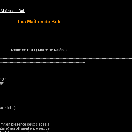
 Maîtres de Buli
Les Maîtres de Buli
Maitre de BULI ( Maitre de Katéba)
----------------------------------------------------------------------------------------------------------------
-------------------------------------------------------------------------
logie
ège.
ux inédits)
1 mit en présence deux sièges à
Zaïre) qui offraient entre eux de