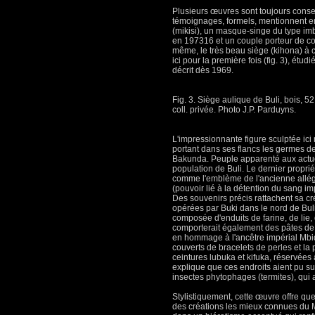
Plusieurs œuvres sont toujours cons
témoignages, formels, mentionnent en
(mikisi), un masque-singe du type i
en 197316 et un couple porteur de c
même, le très beau siège (kihona) à
ici pour la première fois (fig. 3), étud
décrit dès 1969.
Fig. 3. Siège aulique de Buli, bois, 5
coll. privée. Photo J.P. Parduyns.
L'impressionnante figure sculptée ic
portant dans ses flancs les germes d
Bakunda. Peuple apparenté aux actue
population de Buli. Le dernier proprié
comme l'emblème de l'ancienne allé
(pouvoir lié à la détention du sang i
Des souvenirs précis rattachent sa c
opérées par Buki dans le nord de Buli (
composée d'enduits de farine, de lie,
comporterait également des pâtes de
en hommage à l'ancêtre impérial Mbi
couverts de bracelets de perles et la 
ceintures lubuka et kifuka, réservée
explique que ces endroits aient pu subi
insectes phytophages (termites), qui 
Stylistiquement, cette œuvre offre que
des créations les mieux connues du M