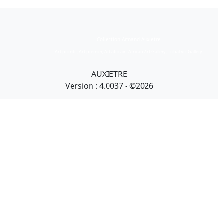
Collection Armand Auxietre
Art primitif, Art premier, Art africain, African Art Gallery, Tribal Art Gallery
AUXIETRE
Version : 4.0037 - ©2026