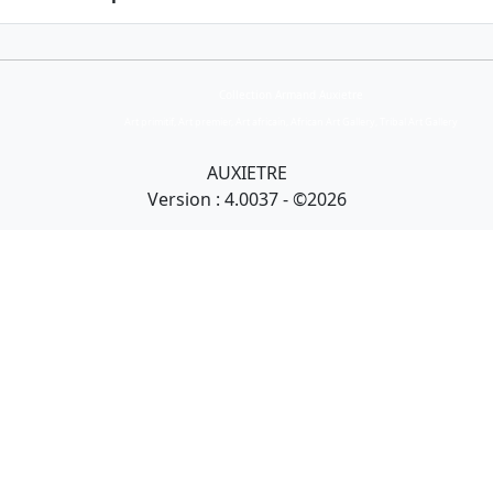
Collection Armand Auxietre
Art primitif, Art premier, Art africain, African Art Gallery, Tribal Art Gallery
AUXIETRE
Version : 4.0037 - ©2026