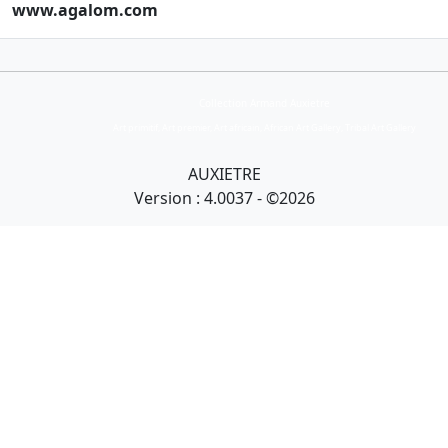
www.agalom.com
Collection Armand Auxietre
Art primitif, Art premier, Art africain, African Art Gallery, Tribal Art Gallery
AUXIETRE
Version : 4.0037 - ©2026