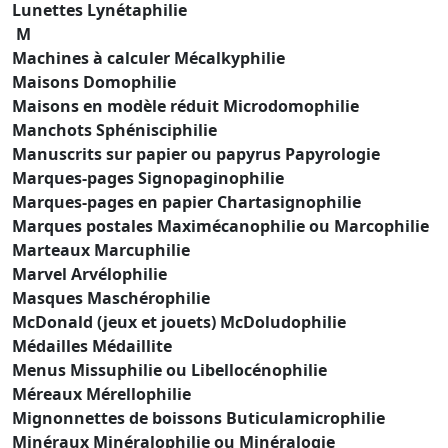
Lunettes Lynétaphilie
M
Machines à calculer Mécalkyphilie
Maisons Domophilie
Maisons en modèle réduit Microdomophilie
Manchots Sphénisciphilie
Manuscrits sur papier ou papyrus Papyrologie
Marques-pages Signopaginophilie
Marques-pages en papier Chartasignophilie
Marques postales Maximécanophilie ou Marcophilie
Marteaux Marcuphilie
Marvel Arvélophilie
Masques Maschérophilie
McDonald (jeux et jouets) McDoludophilie
Médailles Médaillite
Menus Missuphilie ou Libellocénophilie
Méreaux Mérellophilie
Mignonnettes de boissons Buticulamicrophilie
Minéraux Minéralophilie ou Minéralogie