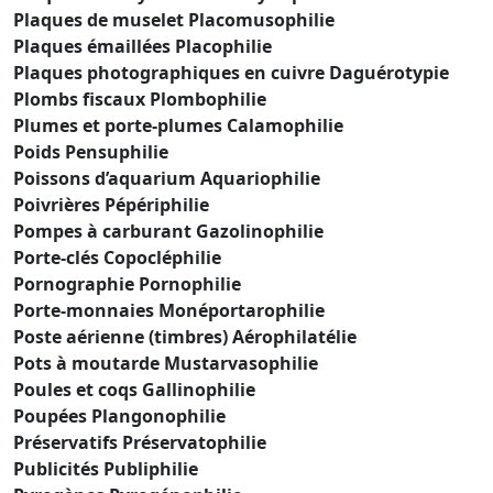
Plaques de muselet Placomusophilie
Plaques émaillées Placophilie
Plaques photographiques en cuivre Daguérotypie
Plombs fiscaux Plombophilie
Plumes et porte-plumes Calamophilie
Poids Pensuphilie
Poissons d’aquarium Aquariophilie
Poivrières Pépériphilie
Pompes à carburant Gazolinophilie
Porte-clés Copocléphilie
Pornographie Pornophilie
Porte-monnaies Monéportarophilie
Poste aérienne (timbres) Aérophilatélie
Pots à moutarde Mustarvasophilie
Poules et coqs Gallinophilie
Poupées Plangonophilie
Préservatifs Préservatophilie
Publicités Publiphilie