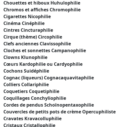
Chouettes et hiboux Huhulophilie
Chromos et affiches Chromophilie
Cigarettes Nicophilie
Cinéma Cinéphilie
Cintres Cincturaphilie
Cirque (thème) Circophilie
Clefs anciennes Clavissophilie
Cloches et sonnettes Campanophilie
Clowns Klunophilie
Cœurs Kardophilie ou Cardyophilie
Cochons Suidéphilie
Cognac (liqueurs) Cognacaquavitaphilie
Colliers Collariphilie
Coquetiers Coquetiphilie
Coquillages Conchyliophilie
Cordes de pendus Schoïnopentaxophilie
Couvercles de petits pots de crème Opercuphiliste
Cravates Kravacolluphilie
Cristaux Cristallophilie