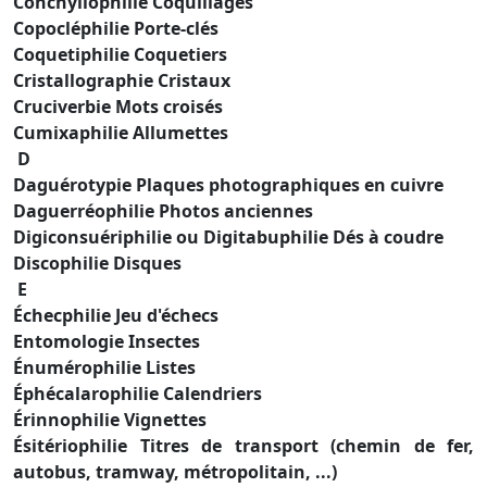
Conchyliophilie Coquillages
Copocléphilie Porte-clés
Coquetiphilie Coquetiers
Cristallographie Cristaux
Cruciverbie Mots croisés
Cumixaphilie Allumettes
D
Daguérotypie Plaques photographiques en cuivre
Daguerréophilie Photos anciennes
Digiconsuériphilie ou Digitabuphilie Dés à coudre
Discophilie Disques
E
Échecphilie Jeu d'échecs
Entomologie Insectes
Énumérophilie Listes
Éphécalarophilie Calendriers
Érinnophilie Vignettes
Ésitériophilie Titres de transport (chemin de fer,
autobus, tramway, métropolitain, ...)