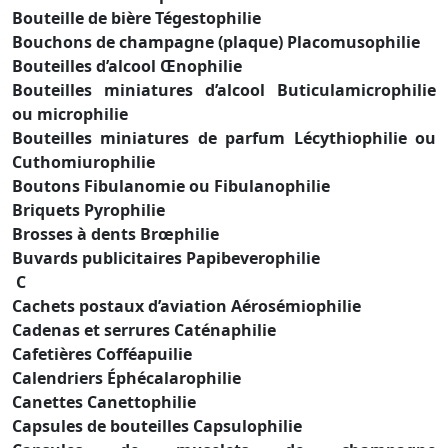
Bouteille de bière Tégestophilie
Bouchons de champagne (plaque) Placomusophilie
Bouteilles d’alcool Œnophilie
Bouteilles miniatures d’alcool Buticulamicrophilie
ou microphilie
Bouteilles miniatures de parfum Lécythiophilie ou
Cuthomiurophilie
Boutons Fibulanomie ou Fibulanophilie
Briquets Pyrophilie
Brosses à dents Brœphilie
Buvards publicitaires Papibeverophilie
C
Cachets postaux d’aviation Aérosémiophilie
Cadenas et serrures Caténaphilie
Cafetières Cofféapuilie
Calendriers Éphécalarophilie
Canettes Canettophilie
Capsules de bouteilles Capsulophilie