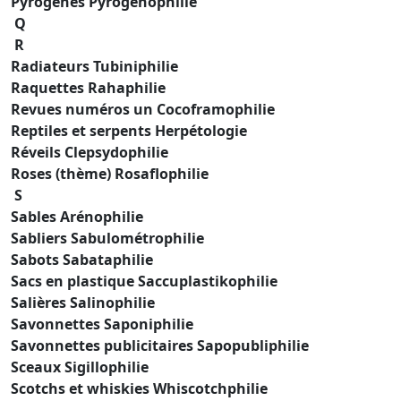
Pyrogènes Pyrogénophilie
Q
R
Radiateurs Tubiniphilie
Raquettes Rahaphilie
Revues numéros un Cocoframophilie
Reptiles et serpents Herpétologie
Réveils Clepsydophilie
Roses (thème) Rosaflophilie
S
Sables Arénophilie
Sabliers Sabulométrophilie
Sabots Sabataphilie
Sacs en plastique Saccuplastikophilie
Salières Salinophilie
Savonnettes Saponiphilie
Savonnettes publicitaires Sapopubliphilie
Sceaux Sigillophilie
Scotchs et whiskies Whiscotchphilie