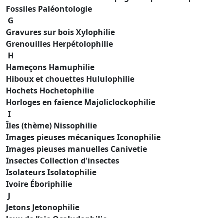
Fossiles Paléontologie
G
Gravures sur bois Xylophilie
Grenouilles Herpétolophilie
H
Hameçons Hamuphilie
Hiboux et chouettes Hululophilie
Hochets Hochetophilie
Horloges en faïence Majoliclockophilie
I
Îles (thème) Nissophilie
Images pieuses mécaniques Iconophilie
Images pieuses manuelles Canivetie
Insectes Collection d'insectes
Isolateurs Isolatophilie
Ivoire Éboriphilie
J
Jetons Jetonophilie