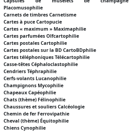
Capsules de muselets de champagne
Placomusophilie
Carnets de timbres Carnetisme
Cartes à puce Cartopucie
Cartes « maximum » Maximaphilie
Cartes parfumées Olfcartophilie
Cartes postales Cartophilie
Cartes postales sur la BD CartoBDphilie
Cartes téléphoniques Télécartophilie
Casse-têtes Céphaloclastophilie
Cendriers Téphraphilie
Cerfs-volants Lucanophilie
Champignons Mycophilie
Chapeaux Capéophilie
Chats (thème) Félinophilie
Chaussures et souliers Calcéologie
Chemin de fer Ferrovipathie
Cheval (thème) Équitophilie
Chiens Cynophilie