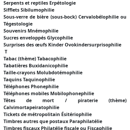
Serpents et reptiles Erpétologie
Sifflets Sibilumophilie
Sous-verre de bière (sous-bock) Cervalobélophilie ou
Tégestologie
Souvenirs Mnémophilie
Sucres enveloppés Glycophilie
Surprises des œufs Kinder Ovokindersurprisophilie
T
Tabac (thème) Tabacophilie
Tabatières Buxidanicophilie
Taille-crayons Molubdotémophilie
Taquins Taquinophilie
Téléphones Phonephilie
Téléphones mobiles Mobilophonephilie
Têtes de mort / piraterie (thème)
Calvimortapeiratophilie
Tickets de métropolitain Ésitériophilie
Timbres autres que postaux Paraphilatélie
Timbres fiscaux Philatélie fiscale ou Fiscaphilie