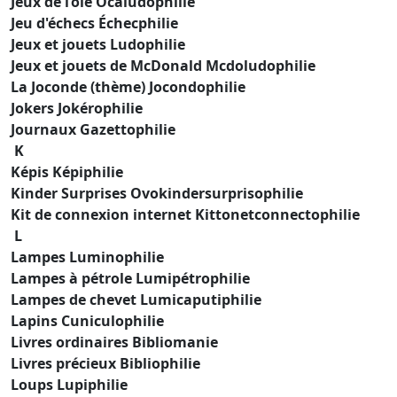
Jeux de l’oie Ocaludophilie
Jeu d'échecs Échecphilie
Jeux et jouets Ludophilie
Jeux et jouets de McDonald Mcdoludophilie
La Joconde (thème) Jocondophilie
Jokers Jokérophilie
Journaux Gazettophilie
K
Képis Képiphilie
Kinder Surprises Ovokindersurprisophilie
Kit de connexion internet Kittonetconnectophilie
L
Lampes Luminophilie
Lampes à pétrole Lumipétrophilie
Lampes de chevet Lumicaputiphilie
Lapins Cuniculophilie
Livres ordinaires Bibliomanie
Livres précieux Bibliophilie
Loups Lupiphilie