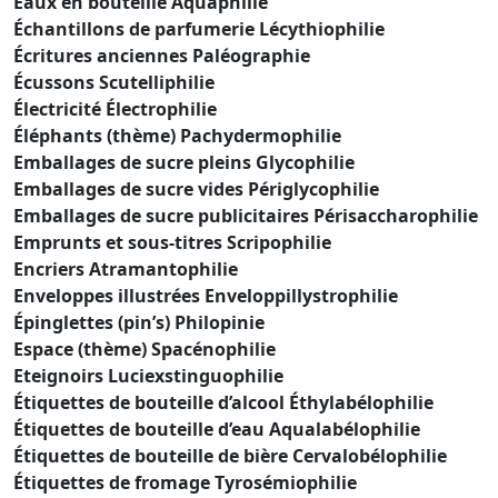
Eaux en bouteille Aquaphilie
Échantillons de parfumerie Lécythiophilie
Écritures anciennes Paléographie
Écussons Scutelliphilie
Électricité Électrophilie
Éléphants (thème) Pachydermophilie
Emballages de sucre pleins Glycophilie
Emballages de sucre vides Périglycophilie
Emballages de sucre publicitaires Périsaccharophilie
Emprunts et sous-titres Scripophilie
Encriers Atramantophilie
Enveloppes illustrées Enveloppillystrophilie
Épinglettes (pin’s) Philopinie
Espace (thème) Spacénophilie
Eteignoirs Luciexstinguophilie
Étiquettes de bouteille d’alcool Éthylabélophilie
Étiquettes de bouteille d’eau Aqualabélophilie
Étiquettes de bouteille de bière Cervalobélophilie
Étiquettes de fromage Tyrosémiophilie