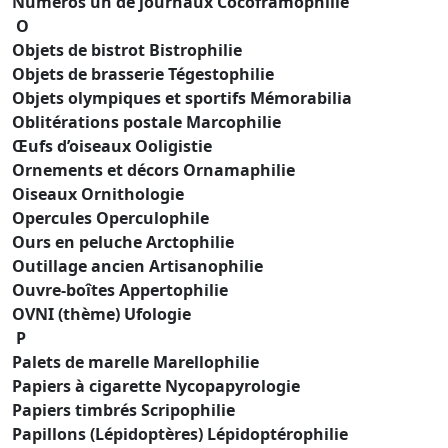
Numéros un de journaux Cocoframophilie
O
Objets de bistrot Bistrophilie
Objets de brasserie Tégestophilie
Objets olympiques et sportifs Mémorabilia
Oblitérations postale Marcophilie
Œufs d’oiseaux Ooligistie
Ornements et décors Ornamaphilie
Oiseaux Ornithologie
Opercules Operculophile
Ours en peluche Arctophilie
Outillage ancien Artisanophilie
Ouvre-boîtes Appertophilie
OVNI (thème) Ufologie
P
Palets de marelle Marellophilie
Papiers à cigarette Nycopapyrologie
Papiers timbrés Scripophilie
Papillons (Lépidoptères) Lépidoptérophilie