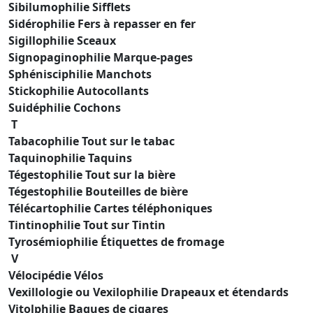
Sibilumophilie Sifflets
Sidérophilie Fers à repasser en fer
Sigillophilie Sceaux
Signopaginophilie Marque-pages
Sphénisciphilie Manchots
Stickophilie Autocollants
Suidéphilie Cochons
T
Tabacophilie Tout sur le tabac
Taquinophilie Taquins
Tégestophilie Tout sur la bière
Tégestophilie Bouteilles de bière
Télécartophilie Cartes téléphoniques
Tintinophilie Tout sur Tintin
Tyrosémiophilie Étiquettes de fromage
V
Vélocipédie Vélos
Vexillologie ou Vexilophilie Drapeaux et étendards
Vitolphilie Bagues de cigares