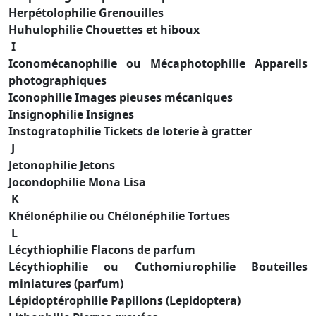
Herpétolophilie Grenouilles
Huhulophilie Chouettes et hiboux
I
Iconomécanophilie ou Mécaphotophilie Appareils
photographiques
Iconophilie Images pieuses mécaniques
Insignophilie Insignes
Instogratophilie Tickets de loterie à gratter
J
Jetonophilie Jetons
Jocondophilie Mona Lisa
K
Khélonéphilie ou Chélonéphilie Tortues
L
Lécythiophilie Flacons de parfum
Lécythiophilie ou Cuthomiurophilie Bouteilles
miniatures (parfum)
Lépidoptérophilie Papillons (Lepidoptera)