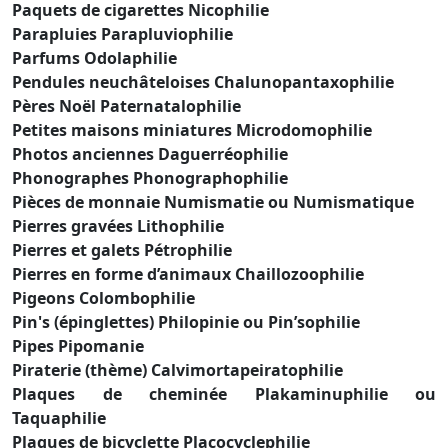
Paquets de cigarettes Nicophilie
Parapluies Parapluviophilie
Parfums Odolaphilie
Pendules neuchâteloises Chalunopantaxophilie
Pères Noël Paternatalophilie
Petites maisons miniatures Microdomophilie
Photos anciennes Daguerréophilie
Phonographes Phonographophilie
Pièces de monnaie Numismatie ou Numismatique
Pierres gravées Lithophilie
Pierres et galets Pétrophilie
Pierres en forme d’animaux Chaillozoophilie
Pigeons Colombophilie
Pin's (épinglettes) Philopinie ou Pin’sophilie
Pipes Pipomanie
Piraterie (thème) Calvimortapeiratophilie
Plaques de cheminée Plakaminuphilie ou
Taquaphilie
Plaques de bicyclette Placocyclephilie