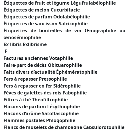
Étiquettes de fruit et légume Légufrulabélophilie
Étiquettes de melon Cucurbitacie
Étiquettes de parfum Odolabélophilie
Étiquettes de saucisson Salcicophilie
Étiquettes de bouteilles de vin Œnographilie ou
œnosémiophilie
Ex-libris Exlibrisme
F
Factures anciennes Votaphilie
Faire-part de décès Obituarophilie
Faits divers d’actualité Éphémératophilie
Fers à repasser Pressophilie
Fers à repasser en fer Sidérophilie
Fèves de galettes des rois Fabophilie
Filtres à thé Théofiltrophilie
Flacons de parfum Lécythiophilie
Flacons d’arôme Satoflascophilie
Flammes postales Phlogophilie
Flancs de muselets de champagne Capsulorotophilie