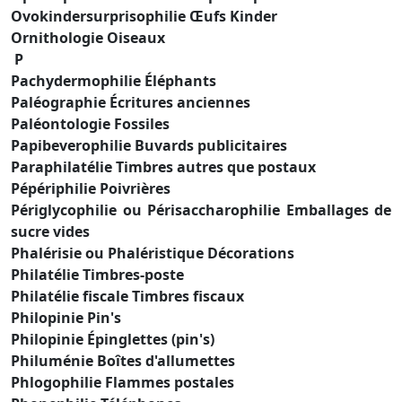
Ovokindersurprisophilie Œufs Kinder
Ornithologie Oiseaux
P
Pachydermophilie Éléphants
Paléographie Écritures anciennes
Paléontologie Fossiles
Papibeverophilie Buvards publicitaires
Paraphilatélie Timbres autres que postaux
Pépériphilie Poivrières
Périglycophilie ou Périsaccharophilie Emballages de
sucre vides
Phalérisie ou Phaléristique Décorations
Philatélie Timbres-poste
Philatélie fiscale Timbres fiscaux
Philopinie Pin's
Philopinie Épinglettes (pin's)
Philuménie Boîtes d'allumettes
Phlogophilie Flammes postales