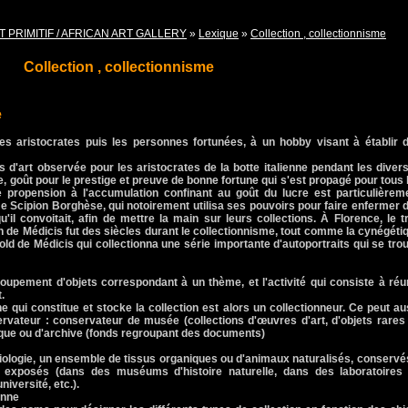
T PRIMITIF / AFRICAN ART GALLERY
»
Lexique
»
Collection , collectionnisme
Collection , collectionnisme
e
les aristocrates puis les personnes fortunées, à un hobby visant à établir 
s d'art observée pour les aristocrates de la botte italienne pendant les diver
, goût pour le prestige et preuve de bonne fortune qui s'est propagé pour tous 
 propension à l'accumulation confinant au goût du lucre est particulièrem
e Scipion Borghèse, qui notoirement utilisa ses pouvoirs pour faire enfermer 
u'il convoitait, afin de mettre la main sur leurs collections. À Florence, le tr
e Médicis fut des siècles durant le collectionnisme, tout comme la cynégéti
pold de Médicis qui collectionna une série importante d'autoportraits qui se tro
roupement d'objets correspondant à un thème, et l'activité qui consiste à réun
.
onne qui constitue et stocke la collection est alors un collectionneur. Ce peut au
ervateur : conservateur de musée (collections d'œuvres d'art, d'objets rares
èque ou d'archive (fonds regroupant des documents)
 biologie, un ensemble de tissus organiques ou d'animaux naturalisés, conservé
e exposés (dans des muséums d'histoire naturelle, dans des laboratoires
iversité, etc.).
enne