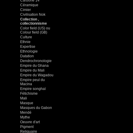
Carbone 14
Céramique
Cimier
Civilisation Nok
Collection ,
collectionnisme
Color field (US) ou
Colour field (GB)
Culture
Ethnie
Expertise
Ethnologie
Datation
Dendrochronologie
Empire du Ghana
Empire du Mali
Empire du Wagadou
Empire peul du
Macina
Empire songhaï
Fétichisme
Mali
Masque
Masques du Gabon
Mendé
Mythe
Oeuvre d'art
Pigment
Reliquaire