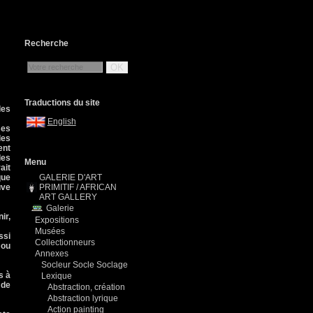
Recherche
OK
Traductions du site
des
English
ses
les
ent
des
Menu
ait
que
GALERIE D'ART
uve
PRIMITIF / AFRICAN
ART GALLERY
Galerie
ir,
Expositions
Musées
ssi
Collectionneurs
 ou
Annexes
Socleur Socle Soclage
s à
Lexique
 de
Abstraction, création
Abstraction lyrique
Action painting