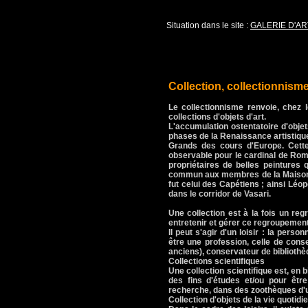
Situation dans le site :
GALERIE D'AR
Collection, collectionnism
Le collectionnisme renvoie, chez 
collections d'objets d'art.
L'accumulation ostentatoire d'objet
phases de la Renaissance artistique
Grands des cours d'Europe. Cette
observable pour le cardinal de Rom
propriétaires de belles peintures q
commun aux membres de la Maison d
fut celui des Capétiens ; ainsi Léo
dans le corridor de Vasari.
Une collection est à la fois un reg
entretenir et gérer ce regroupement
Il peut s'agir d'un loisir : la pers
être une profession, celle de cons
anciens), conservateur de biblioth
Collections scientifiques
Une collection scientifique est, en
des fins d'études et/ou pour êtr
recherche, dans des zoothèques d'un
Collection d'objets de la vie quotidi