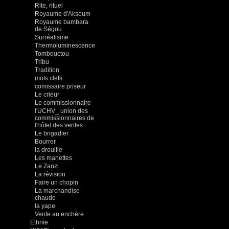
Rite, rituel
Royaume d'Aksoum
Royaume bambara
de Ségou
Surréalisme
Thermoluminescence
Tombouctou
Tribu
Tradition
mots clefs
comissaire priseur
Le crieur
Le commissionnaire
l'UCHV_ union des
commissionnaires de
l'hôtel des ventes
Le brigadier
Bourrer
la drouille
Les manettes
Le Zanzi
La révision
Faire un chopin
La marchandise
chaude
la yape
Vente au enchère
Ethnie