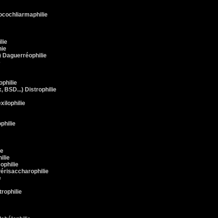
rocochliarmaphilie
lie
nie
 Daguerréophilie
e
philie
, BSD...) Distrophilie
xilophilie
philie
ie
ilie
ophilie
Périsaccharophilie
e
rophilie