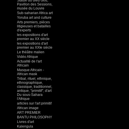
Statue du dieu Gou,
Pavillon des Sessions,
musée du Louvre
Sub-saharian Africa art
Yoruba art and culture
Arts premiers, pièces
litigieuses et batailles
d'experts
les expositions d'art
premier au XX siècle
les expositions d'art
premier au XXIe siècle
Le théâtre malien
Vidéo Afrique
Actualité de l'art
Africain
Masque Africain -
African mask
Tribal, rituel, ethnique,
ethnographique,
classique, traditionnel,
antique, "primitif", d'art
Du sous-Sahara
l'Afrique
articles sur l'art primitif
African image
ART PREMIER
BANTU PHILOSOPHY
Livres d'art
Kalengula