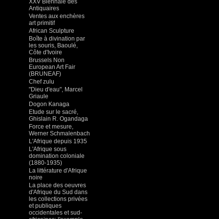
XXV Biennale des
Antiquaires
Ventes aux enchères
art primitif
African Sculpture
Boîte à divination par
les souris, Baoulé,
Côte d'Ivoire
Brussels Non
European Art Fair
(BRUNEAF)
Chef zulu
"Dieu d'eau", Marcel
Griaule
Dogon Kanaga
Etude sur le sacré,
Ghislain R. Ogandaga
Force et mesure,
Werner Schmalenbach
L'Afrique depuis 1935
L'Afrique sous
domination coloniale
(1880-1935)
La littérature d'Afrique
noire
La place des oeuvres
d'Afrique du Sud dans
les collections privées
et publiques
occidentales et sud-