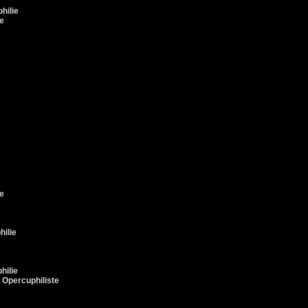
hilie
ie
e
hilie
hilie
 Opercuphiliste