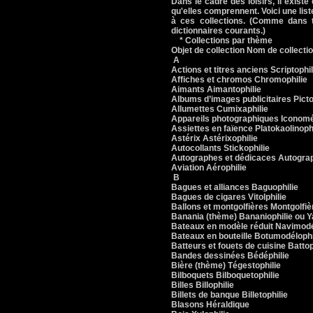
Dans le cadre des loisirs, il exist
qu'elles comprennent. Voici une lis
à ces collections. (Comme dans t
dictionnaires courants.)
* Collections par thème
Objet de collection Nom de collecti
A
Actions et titres anciens Scriptophil
Affiches et chromos Chromophilie
Aimants Aimantophilie
Albums d’images publicitaires Picto
Allumettes Cumixaphilie
Appareils photographiques Iconomé
Assiettes en faïence Platokaolinoph
Astérix Astérixophilie
Autocollants Stickophilie
Autographes et dédicaces Autograp
Aviation Aérophilie
B
Bagues et alliances Baguophilie
Bagues de cigares Vitolphilie
Ballons et montgolfières Montgolfiè
Banania (thème) Bananiophilie ou Y
Bateaux en modèle réduit Navimodé
Bateaux en bouteille Botumodélophi
Batteurs et fouets de cuisine Battop
Bandes dessinées Bédéphilie
Bière (thème) Tégestophilie
Bilboquets Bilboquetophilie
Billes Billophilie
Billets de banque Billetophilie
Blasons Héraldique