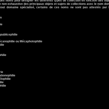
e des noms pour désigner les différents types de collection en fonction des obj
te non exhaustive des principaux objets et sujets de collections avec le nom do
out domaine spécialisé, certains de ces noms ne sont pas attestés par 
on
ie
publicephilie
canophilie ou Mécaphotophilie
ilie
hilie
rie
abonophilie
lophilie
lie
hilie