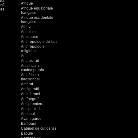
ets
Afrique
nné
Afrique équatoriale
les
française
Afrique occidentale
française
All-over
Animisme
Antiquaire
Anthropologie de l'art
Anthropologie
religieuse
Art
Art abstrait
Art africain
contemporain
Art africain
traditionnel
Art brut
Art figuratif
Art informel
Art "nègre"
Arts premiers
Arts primitifs
Art tribal
Avant-garde
Bambara
Cabinet de curiosités
Baoule