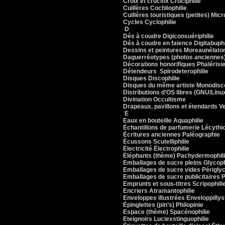
Croix et crucifix Cruciphilie
Cuillères Cochliophilie
Cuillères touristiques (petites) Mic
Cycles Cyclophilie
D
Dés à coudre Digiconsuériphilie
Dés à coudre en faïence Digitabuphi
Dessins et peintures Moreaunélato
Daguerréotypes (photos anciennes)
Décorations honorifiques Phalérisi
Détendeurs Spirodeterophilie
Disques Discophilie
Disques du même artiste Monodisco
Distributions d'OS libres (GNU/Linux
Divination Occultisme
Drapeaux, pavillons et étendards Ve
E
Eaux en bouteille Aquaphilie
Échantillons de parfumerie Lécythio
Écritures anciennes Paléographie
Écussons Scutelliphilie
Électricité Électrophilie
Éléphants (thème) Pachydermophil
Emballages de sucre pleins Glycoph
Emballages de sucre vides Périglyc
Emballages de sucre publicitaires 
Emprunts et sous-titres Scripophili
Encriers Atramantophilie
Enveloppes illustrées Enveloppillyst
Épinglettes (pin’s) Philopinie
Espace (thème) Spacénophilie
Eteignoirs Luciexstinguophilie