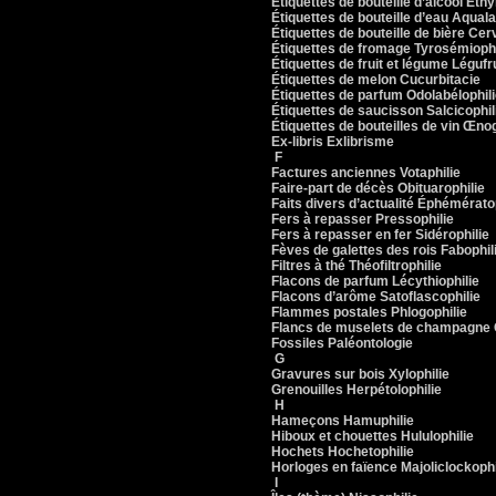
Étiquettes de bouteille d’alcool Éthy
Étiquettes de bouteille d’eau Aquala
Étiquettes de bouteille de bière Cer
Étiquettes de fromage Tyrosémiophi
Étiquettes de fruit et légume Légufr
Étiquettes de melon Cucurbitacie
Étiquettes de parfum Odolabélophil
Étiquettes de saucisson Salcicophil
Étiquettes de bouteilles de vin Œno
Ex-libris Exlibrisme
F
Factures anciennes Votaphilie
Faire-part de décès Obituarophilie
Faits divers d’actualité Éphémérato
Fers à repasser Pressophilie
Fers à repasser en fer Sidérophilie
Fèves de galettes des rois Fabophil
Filtres à thé Théofiltrophilie
Flacons de parfum Lécythiophilie
Flacons d’arôme Satoflascophilie
Flammes postales Phlogophilie
Flancs de muselets de champagne C
Fossiles Paléontologie
G
Gravures sur bois Xylophilie
Grenouilles Herpétolophilie
H
Hameçons Hamuphilie
Hiboux et chouettes Hululophilie
Hochets Hochetophilie
Horloges en faïence Majoliclockophi
I