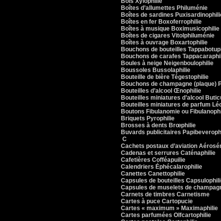
Bois Xylophilie
Boîtes d’allumettes Philuménie
Boîtes de sardines Puxisardinophili
Boîtes en fer Boxoferrophilie
Boîtes à musique Boximusicophilie
Boîtes de cigares Vitolphiluménie
Boîtes à ouvrage Boxartophilie
Bouchons de bouteilles Tappabotuph
Bouchons de carafes Tappacaraphil
Boules à neige Neigenboulophilie
Boussoles Bussolaphilie
Bouteille de bière Tégestophilie
Bouchons de champagne (plaque) P
Bouteilles d’alcool Œnophilie
Bouteilles miniatures d’alcool Butic
Bouteilles miniatures de parfum Léc
Boutons Fibulanomie ou Fibulanophi
Briquets Pyrophilie
Brosses à dents Brœphilie
Buvards publicitaires Papibeverophi
C
Cachets postaux d’aviation Aérosé
Cadenas et serrures Caténaphilie
Cafetières Cofféapuilie
Calendriers Éphécalarophilie
Canettes Canettophilie
Capsules de bouteilles Capsulophil
Capsules de muselets de champag
Carnets de timbres Carnetisme
Cartes à puce Cartopucie
Cartes « maximum » Maximaphilie
Cartes parfumées Olfcartophilie