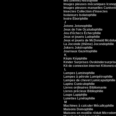
Îles (thème) Nissophilie
Images pieuses mécaniques Iconoph
Images pieuses manuelles Caniveti
Insectes Collection d'insectes
Isolateurs Isolatophilie
Ivoire Éboriphilie
J
Jetons Jetonophilie
Jeux de l’oie Ocaludophilie
Jeu d'échecs Échecphilie
Jeux et jouets Ludophilie
Jeux et jouets de McDonald Mcdolu
La Joconde (thème) Jocondophilie
Jokers Jokérophilie
Journaux Gazettophilie
K
Képis Képiphilie
Kinder Surprises Ovokindersurpriso
Kit de connexion internet Kittonetc
L
Lampes Luminophilie
Lampes à pétrole Lumipétrophilie
Lampes de chevet Lumicaputiphilie
Lapins Cuniculophilie
Livres ordinaires Bibliomanie
Livres précieux Bibliophilie
Loups Lupiphilie
Lunettes Lynétaphilie
M
Machines à calculer Mécalkyphilie
Maisons Domophilie
Maisons en modèle réduit Microdom