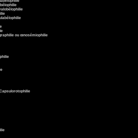
labélophilie
bélophilie
valobélophilie
lie
ulabélophilie
ie
ie
graphilie ou œnosémiophilie
philie
ie
apsulorotophilie
lie