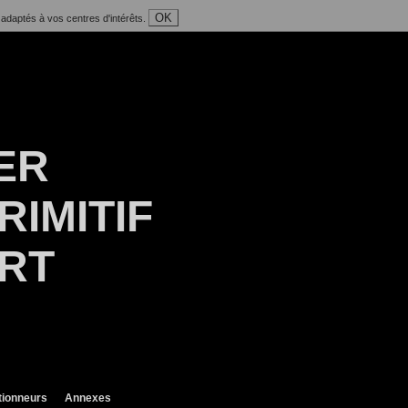
OK
 adaptés à vos centres d'intérêts.
ER
RIMITIF
ART
tionneurs
Annexes