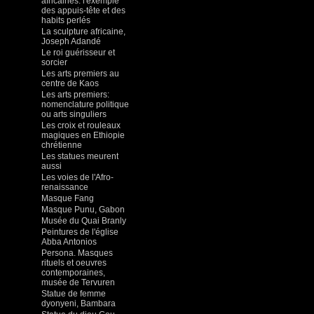
africaines: l'exemple
des appuis-tête et des
habits perlés
La sculpture africaine,
Joseph Adandé
Le roi guérisseur et
sorcier
Les arts premiers au
centre de Kaos
Les arts premiers:
nomenclature politique
ou arts singuliers
Les croix et rouleaux
magiques en Ethiopie
chrétienne
Les statues meurent
aussi
Les voies de l'Afro-
renaissance
Masque Fang
Masque Punu, Gabon
Musée du Quai Branly
Peintures de l'église
Abba Antonios
Persona. Masques
rituels et oeuvres
contemporaines,
musée de Tervuren
Statue de femme
dyonyeni, Bambara