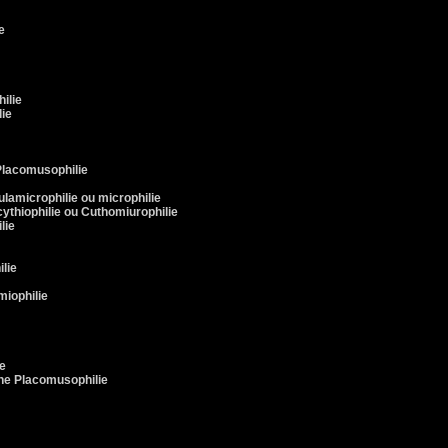
e
ilie
ie
lacomusophilie
ulamicrophilie ou microphilie
ythiophilie ou Cuthomiurophilie
lie
lie
miophilie
ie
ne Placomusophilie