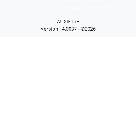
Collection Armand Auxietre
Art primitif, Art premier, Art africain, African Art Gallery, Tribal Art Gallery
AUXIETRE
Version : 4.0037 - ©2026