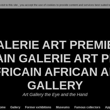
visit to this site , you accept the use of cookies to provide content and services best suited t
ALERIE ART PREMI
IN GALERIE ART P
RICAIN AFRICAN 
GALLERY
Art Gallery the Eye and the Hand
ome
Gallery
Former exhibitions
Museums
Famous collectors
App