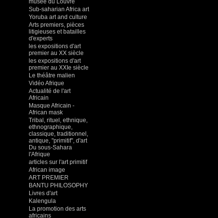
musée du Louvre
Sub-saharian Africa art
Yoruba art and culture
Arts premiers, pièces
litigieuses et batailles
d'experts
les expositions d'art
premier au XX siècle
les expositions d'art
premier au XXIe siècle
Le théâtre malien
Vidéo Afrique
Actualité de l'art
Africain
Masque Africain -
African mask
Tribal, rituel, ethnique,
ethnographique,
classique, traditionnel,
antique, "primitif", d'art
Du sous-Sahara
l'Afrique
articles sur l'art primitif
African image
ART PREMIER
BANTU PHILOSOPHY
Livres d'art
Kalengula
La promotion des arts
africains