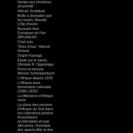
Ventes aux enchères
art primitif
African Sculpture
Boîte à divination par
les souris, Baoulé,
Côte d'Ivoire
Brussels Non
European Art Fair
(BRUNEAF)
Chef zulu
"Dieu d'eau", Marcel
Griaule
Dogon Kanaga
Etude sur le sacré,
Ghislain R. Ogandaga
Force et mesure,
Werner Schmalenbach
L'Afrique depuis 1935
L'Afrique sous
domination coloniale
(1880-1935)
La littérature d'Afrique
noire
La place des oeuvres
d'Afrique du Sud dans
les collections privées
et publiques
occidentales et sud-
africaines: l'exemple
des appuis-tête et des