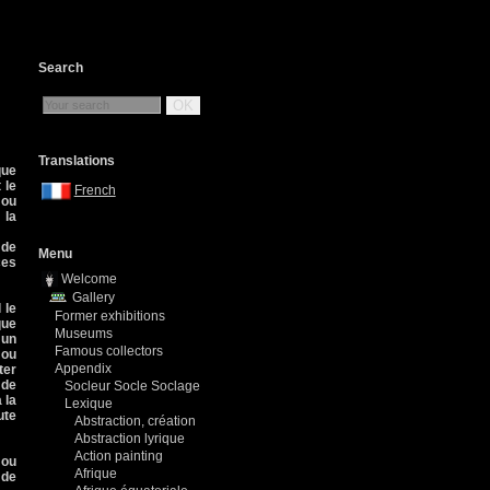
Search
OK
Translations
que
 le
French
 ou
 la
 de
Menu
ces
Welcome
Gallery
 le
Former exhibitions
que
Museums
 un
Famous collectors
 ou
Appendix
ter
 de
Socleur Socle Soclage
 la
Lexique
ute
Abstraction, création
Abstraction lyrique
Action painting
 ou
Afrique
 de