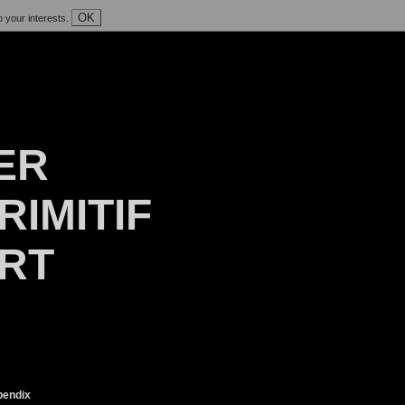
OK
o your interests.
ER
RIMITIF
ART
endix