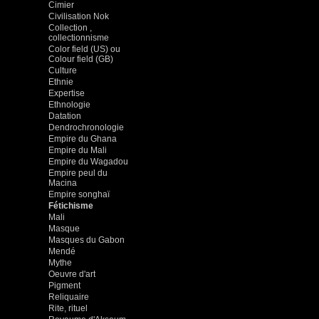
Cimier
Civilisation Nok
Collection ,
collectionnisme
Color field (US) ou
Colour field (GB)
Culture
Ethnie
Expertise
Ethnologie
Datation
Dendrochronologie
Empire du Ghana
Empire du Mali
Empire du Wagadou
Empire peul du
Macina
Empire songhaï
Fétichisme
Mali
Masque
Masques du Gabon
Mendé
Mythe
Oeuvre d'art
Pigment
Reliquaire
Rite, rituel