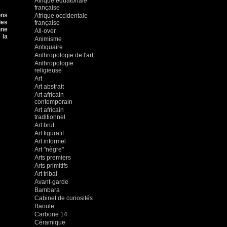
Afrique équatoriale
française
ons
Afrique occidentale
des
française
nne
All-over
 la
Animisme
Antiquaire
Anthropologie de l'art
Anthropologie
religieuse
Art
Art abstrait
Art africain
contemporain
Art africain
traditionnel
Art brut
Art figuratif
Art informel
Art "nègre"
Arts premiers
Arts primitifs
Art tribal
Avant-garde
Bambara
Cabinet de curiosités
Baoule
Carbone 14
Céramique