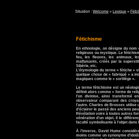
Situation :
Welcome
»
Lexique
»
Féti
Fétichisme
En ethnologie, on désigne du nom de
religieuse ou mystique. Le fétichis
feu, les fleuves, les animaux, l
malfaisants, créés par la superstit
Sibérie, etc.
L'étymologie du terme « fétiche » vi
quelque chose de « fabriqué » a indu
magiques comme le « sortilège ».
Le terme fétichisme est un néologis
définit alors comme « forme de reli
l'on divinise, ainsi transformé 
observateur comparant des croyan
l'autre. Charles de Brosses utilise
d'éclairer le passé des anciens peupl
Révélation voire à toutes autres form
vénération d'un objet. Il le différe
faculté symbolisante à l'objet dans 
À l'inverse, David Hume considèr
moins comme un synonyme d'idolâtri