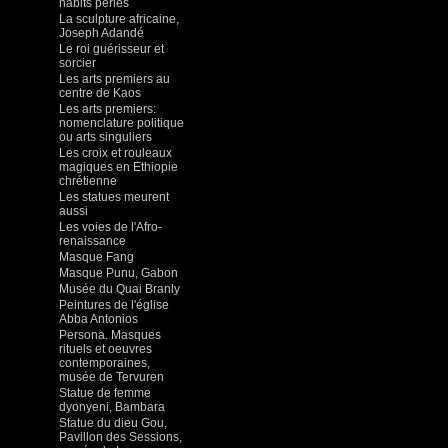
habits perlés
La sculpture africaine,
Joseph Adandé
Le roi guérisseur et
sorcier
Les arts premiers au
centre de Kaos
Les arts premiers:
nomenclature politique
ou arts singuliers
Les croix et rouleaux
magiques en Ethiopie
chrétienne
Les statues meurent
aussi
Les voies de l'Afro-
renaissance
Masque Fang
Masque Punu, Gabon
Musée du Quai Branly
Peintures de l'église
Abba Antonios
Persona. Masques
rituels et oeuvres
contemporaines,
musée de Tervuren
Statue de femme
dyonyeni, Bambara
Statue du dieu Gou,
Pavillon des Sessions,