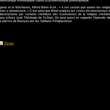
roblématique ethnologique rejoint la problématique philosophique.
ions et le fétichisme, Alfred Binet écrit : « il est certain que toutes les religi
-unes y aboutissent. » C'est ainsi que Binet analyse les crises d'iconoclasmes 
 destructions par certains chrétiens des iconostases de la religion chrétie
ux icônes (voir Théologie de l'icône). On peut aussi se rappeler l'épisode de
 pierres de Bamyan par les Talibans d'Afghanistan.
Tweet