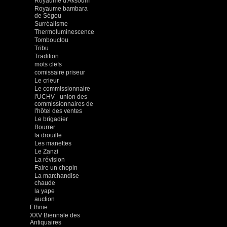
Royaume d'Aksoum
Royaume bambara
de Ségou
Surréalisme
Thermoluminescence
Tombouctou
Tribu
Tradition
mots clefs
comissaire priseur
Le crieur
Le commissionnaire
l'UCHV_ union des
commissionnaires de
l'hôtel des ventes
Le brigadier
Bourrer
la drouille
Les manettes
Le Zanzi
La révision
Faire un chopin
La marchandise
chaude
la yape
auction
Ethnie
XXV Biennale des
Antiquaires