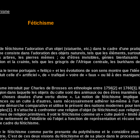
chisme
Fétichisme
 fétichisme l'adoration d'un objet (statuette, etc.) dans le cadre d'une prati
me consiste dans l'adoration des objets naturels, tels que les éléments, surtout
es arbres, les pierres mêmes ; ou d'êtres invisibles, génies bienfaisants
ion et la crainte, tels que les grisgris de l'Afrique centrale, les burkhans de
a le terme portugais « feitiço » et les évolutions de son sens montre que l'idée
it celle d'« artificiel », de « trafiqué » voire de « faux » ou lié à des manigan
me introduit par Charles de Brosses en ethnologie entre 1756[2] et 1760[3]. Il
gion dans laquelle les objets du culte sont des animaux ou des êtres inanimés 
en choses douées d'une vertu divine ». La notion de fétichisme implique
ces ou un culte à d'autres, sans nécessairement adhérer lui-même à l'un
 une démarche comparative et utilise le présent des nations modernes pour ten
es[1]. Il s'attache à confronter une religion d'objet (le fétichisme) aux religion
es de religion primitives. Il voit le fétichisme comme un « culte puéril » limité à
ncie nettement de l'idolâtrie où l'objet a fonction de représentation et récuse to
le cadre du fétichisme.
e le fétichisme comme partie prenante du polythéisme et le considère plus
e. C'est de ces deux visions du fétichisme et de sa place dans le processus