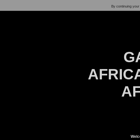
By continuing your 
G
AFRICA
AF
Welc