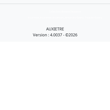
Collection Armand Auxietre
Art primitif, Art premier, Art africain, African Art Gallery, Tribal Art Gallery
AUXIETRE
Version : 4.0037 - ©2026