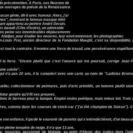
do précolombien. A Paris, ses fleurons de
cieux ouvrages de poésie de la Renaissance.
aucun génie, dit-il avec humour. Alors, j'ai
ines", montrant le fameux masque téké
ant appartenu au peintre André Derain.
es baoulé (Côte d'Ivoire), un admirable
sans peine ses innombrables déplacements
Abidjan, pour étudier les oeuvres, leur environnement, les photographier.
n-Louis Prat, ancien directeur de la Fondation Maeght, c'est sa disponibilité,
st tout le contraire. Il montre une force de travail, une persévérance stupéfian
 la ferre. "Disons plutôt que c'est l'oeuvre qui me poursuit, corrige Jean 
 une soirée".
 qui n'a pas 20 ans, il la conquiert avec une carte au nom de "Ladislas Brom
Mueller, collectionneur de peintures, puis d'arts primitifs, un homme plutôt tai
futur gendre qu'il fît ses preuves.
donc le barreau pour la banque. Emploi moins poétique, mais mieux loti. Trois
ires, comme dans les courses de stock-car ("j'ai été champion de Suisse"). 
De son enfance, il garde le souvenir de parents qui s'entredéchirent, d'un beau-
 en pleine tempête de neige. Il n'a que 13 ans.
e, musicien, passionné de biologie, au point d'élever des truites dans l'un