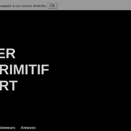
OK
 adaptés à vos centres d'intérêts.
ER
RIMITIF
ART
tionneurs
Annexes