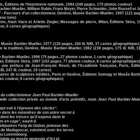
, Éditions de l’Imprimerie nationale, 1994 (248 pages, 175 photos couleur)
bier-Mueller, William Rubin, Franz Meyer, Pierre Schneider, John Russell et 
” - Parcours d’un collectionneur, Genève, Musée Barbier-Mueller, 1997 (121 pa
deux tons)
, Alain Viaro et Arlette Ziegler, Messages de pierre, Milan, Éditions Skira, 
leur, 6 cartes géographiques)
Musée Barbier-Mueller, 1977 (120 pages, 160 ill. N/B, 37 cartes géographiques
 tradition, Genève, Musée Barbier-Mueller, 1982 (238 pages, 175 ill. N/B, 31 
arbier-Mueller, 1996 (75 pages, 27 photos couleur, 1 carte géographique)
n, Éditions Skira, 1997 (102 pages, 77 photos couleur, 8 cartes géographiques)
une préface de Jean-François Revel, de l’Académie française, Paris, Éditi
B, 247 ill. couleur, 19 cartes)
aires de sculptures inédites, Paris et Genève, Éditions Somogy et Musée Barb
es couleur, 9 cartes géographiques)
s du collectionneur Jean Paul Barbier-Mueller
elle collection privée au monde d'arts primitifs, mais Jean Paul Barbier-Muel
 qui soit à l'épreuve des siècles".
ène dans les méandres de son antre secret à
tent les trésors qu'il expose dans le
s en cage", sourit-il.
reliquaires Fang du Gabon, poteaux des
 de Madagascar, voisinent avec les terres
 au Luxembourg.
déploie au musée genevois d'Art et