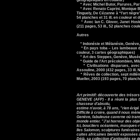
géographiques en couleur)
* Avec Michel Butor, Parures, Paris
* Avec Renato Caprini, Monique Bar
Tinguely, De Cézanne à “l’art nègre
54 planches et 31 ill. en couleur et 
* Avec Ian C. Glover, Janet Hoskins
(211 pages, 53 ill., 52 planches cou
Autres
* Indonésie et Mélanésie, Genève, 
* En pays toba – Les lambeaux de la
couleur, 3 cartes géographiques)
* Art des Steppes, Genève, Musée B
* Guide de l’Art précolombien, Mila
* Civilisations disparues, avec 
Assouline, 2000 (432 pages, 33 ill. N/
* Rêves de collection, sept millén
Mueller, 2003 (193 pages, 70 planch
Art primitif: découverte des trésor
GENEVE (AFP) - Il a réuni la plus b
chasseur d'absolu,
estime n'avoir, à 78 ans, "rien érigé
Difficile à croire, quand il nous m
Genève, fabuleuse caverne où transi
monde entier. "J'ai horreur des objet
Ici, boucliers océaniens, masques-
Iles Salomon, sculptures funéraires
cuites africaines bientôt exposées
Déjà, sa collection d'antiquités se 