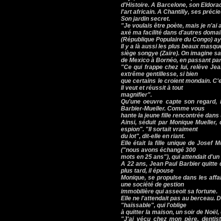
d'Histoire. A Barcelone, son Eldora
l'art africain. A Chantilly, ses pré
Son jardin secret.
"Je voulais être poète, mais je n'ai 
axé ma facilité dans d'autres doma
(République Populaire du Congo) ay
Il y a là aussi les plus beaux masqu
siège songye (Zaïre). On imagine 
de Mexico à Bornéo, en passant par 
"Ce qui frappe chez lui, relève Jea
extrême gentillesse, si bien
que certains le croient mondain. C'e
Il veut et réussit à tout
magnifier".
Qu'une oeuvre capte son regard, il
Barbier-Mueller. Comme vous
hante la jeune fille rencontrée dans
Ainsi, séduit par Monique Mueller,
espion". "Il sortait vraiment
du lot", dit-elle en riant.
Elle était la fille unique de Josef 
("nous avons échangé 300
mots en 25 ans"), qui attendait d'un 
A 22 ans, Jean Paul Barbier quitte 
plus tard, il épouse
Monique, se propulse dans les affa
une société de gestion
immobilière qui asseoit sa fortune.
Elle ne l'attendait pas au berceau. 
"haïssable", qui l'oblige
à quitter la maison, un soir de Noël,
"J'ai vécu chez mon père, dentist