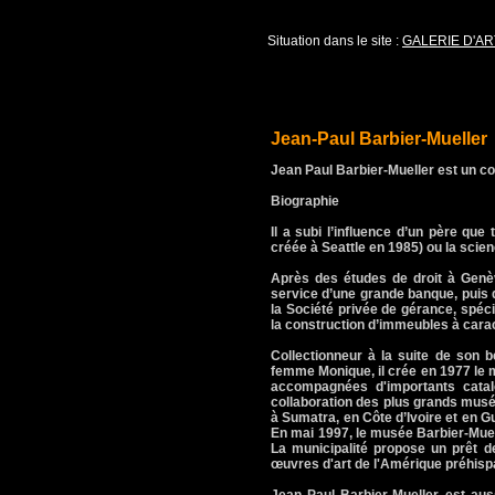
Situation dans le site :
GALERIE D'AR
Jean-Paul Barbier-Mueller
Jean Paul Barbier-Mueller est un co
Biographie
Il a subi l’influence d’un père que
créée à Seattle en 1985) ou la scienc
Après des études de droit à Genèv
service d’une grande banque, puis di
la Société privée de gérance, spécia
la construction d’immeubles à carac
Collectionneur à la suite de son b
femme Monique, il crée en 1977 le m
accompagnées d'importants catalog
collaboration des plus grands musé
à Sumatra, en Côte d’Ivoire et en Gu
En mai 1997, le musée Barbier-Muel
La municipalité propose un prêt d
œuvres d'art de l'Amérique préhisp