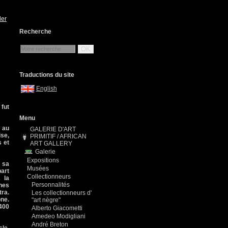
ler
Recherche
OK
Traductions du site
English
 fut
Menu
 au
GALERIE D'ART
ise,
PRIMITIF / AFRICAN
s et
ART GALLERY
Galerie
Expositions
c sa
Musées
part
Collectionneurs
 la
Personnalités
ches
tra.
Les collectionneurs d'
one.
"art nègre"
400
Alberto Giacometti
Amedeo Modigliani
André Breton