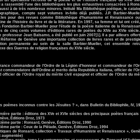
i un spécialiste reconnu de la poésie et de l’histoire française du XVIe siè
, il a rassemblé l’une des bibliothèques les plus exhaustives consacrées à Ron
aussi à de très nombreux minores. Intitulé Ma Bibliothèque poétique, le catal
iographique, compte sept volumes in-folio déjà publiés. J.P. Barbier-Muelle
icles pour des revues comme Bibliothèque d’humanisme et Renaissance ou
ne de l’histoire du livre et de la littérature. En 1997, sa femme et lui ont créé
a Fondation Barbier-Mueller pour l’étude de la poésie italienne de la Renaissa
rès de cinq cents volumes d’éditions rares de poètes du XIVe au XVIe siècle
 professeur Jean Balsamo, a été publié en juin 2007[1]. Il a par ailleurs offer
 Réforme de Genève une importante collection de livres rares et de prestigi
tion permanente au sein de la salle Barbier-Mueller, cet ensemble retr
xe des Guerres de religion françaises du XVIe siècle.
France commandeur de l’Ordre de la Légion d'honneur et commandeur de l’Or
 est commendatore dell’Ordine al merito della Repubblica italiana, officier de l’O
d officier de l'Ordre royal du mérite civil espagnol et officier de l'Ordre du mé
s poèmes inconnus contre les Jésuites ? », dans Bulletin du Bibliophile, IV, 1
ère partie : éditions des XVe et XVIe siècles des principaux poètes français
nève, Éditions Droz, 1973
ème partie : Ronsard, Genève, Éditions Droz, 1990
ème partie : Ceux de la Pléiade, Genève, Éditions Droz, 1994
tiques de Ronsard, collection « Travaux d’Humaniste et Renaissance », Genè
et augmentée)