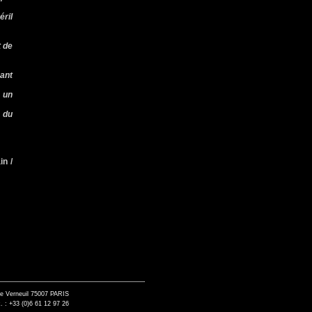
éril
t de
nant
, un
s du
in /
de Verneuil 75007 PARIS
. : +33 (0)6 61 12 97 26