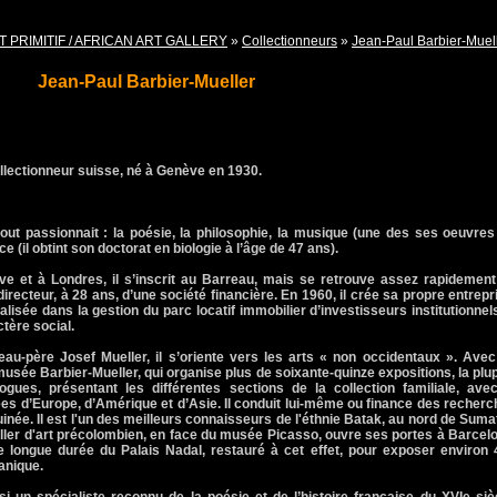
T PRIMITIF / AFRICAN ART GALLERY
»
Collectionneurs
»
Jean-Paul Barbier-Muel
Jean-Paul Barbier-Mueller
llectionneur suisse, né à Genève en 1930.
 tout passionnait : la poésie, la philosophie, la musique (une des ses oeuvres
e (il obtint son doctorat en biologie à l’âge de 47 ans).
e et à Londres, il s’inscrit au Barreau, mais se retrouve assez rapidement
recteur, à 28 ans, d’une société financière. En 1960, il crée sa propre entrepr
lisée dans la gestion du parc locatif immobilier d’investisseurs institutionnel
tère social.
eau-père Josef Mueller, il s’oriente vers les arts « non occidentaux ». Ave
usée Barbier-Mueller, qui organise plus de soixante-quinze expositions, la plu
ues, présentant les différentes sections de la collection familiale, avec
es d’Europe, d’Amérique et d’Asie. Il conduit lui-même ou finance des recher
inée. Il est l'un des meilleurs connaisseurs de l'éthnie Batak, au nord de Suma
ler d'art précolombien, en face du musée Picasso, ouvre ses portes à Barcel
e longue durée du Palais Nadal, restauré à cet effet, pour exposer environ 
anique.