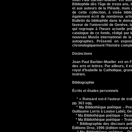
Jean Paul Barbier-Mueller est auss
Bibliophile dès l’âge de treize ans
et aux auteurs de la Pléiade, mais 
de cette collection, à visée bibl
également écrit de nombreux art
Bulletin du bibliophile dans le domai
faveur de l’université de Genève, l
qui regroupe à l’heure actuelle p
catalogue de ce fonds, rédigé par le
nouveau Musée international de la
autographes. Présenté en exposi
chronologiquement l’histoire comple
Distinctions
Jean Paul Barbier-Mueller est en 
des arts et lettres. Par ailleurs, il
royal d’Isabelle la Catholique, gran
ivoirien.
Bibliographie
Écrits et études personnels
* « Ronsard est-il l’auteur de troi
pp. 363 sqq.
* Ma Bibliothèque poétique – Premi
Guillaume Lorris à Louise Labé), Ge
* Ma Bibliothèque poétique – Deuxi
* Ma Bibliothèque poétique – Troisi
* Bibliographie des discours poli
Éditions Droz, 1996 (édition revue 