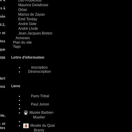
é à
Leo Frobenius
Maurice Delafosse
es à
Orlan
Marius de Zayas
sée
Emil Torday
André Gide
-2,
André Lhote
 et
Jean-Jacques Breton
Annexes
Des
Plan du site
Tags
que
Lettre d'information
006
Inscription
Désinscription
lart
Liens
Amis
Paris Tribal
Paul Jorion
Musée Barbier-
ie,
Mueller
s et
Musée du Quai
tes
Branly