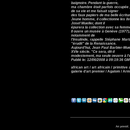
baignoire. Pendant la guerre,
ma chambre était parfois occupée pa
de sa vie et me faisait signer
des faux papiers de ma belle écritu
Jeune homme, il collectionne les li
Josef Mueller, dont il
épurera la collection avec sa femm
Il ouvre un musée à Genève (1977), 
notamment de
l'Insulinde, rappelle Stéphane Ma
"érudit" de la Renaissance.
Aujourd'hui, Jean Paul Barbier-Mue
XVIe siècle. "Ce sera, dit-il
modestement, ma seule oeuvre à l'
Publié le: 12/06/2008 à 09:19:36 G
african art / art africain / primitive a
galerie d'art premier / Agalom / A
Art primitif,