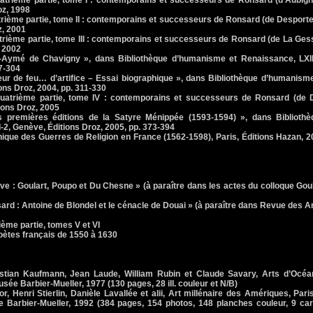
trième partie, tome I : contemporains et successeurs de Ronsard (d'Aubign
oz, 1998
rième partie, tome II : contemporains et successeurs de Ronsard (de Desport
z, 2001
rième partie, tome III : contemporains et successeurs de Ronsard (de La Ges
, 2002
mé de Chavigny », dans Bibliothèque d’humanisme et Renaissance, LXIII
7-304
 de feu… d’artifice – Essai biographique », dans Bibliothèque d’humanisme
ons Droz, 2004, pp. 311-330
atrième partie, tome IV : contemporains et successeurs de Ronsard (de 
ions Droz, 2005
remières éditions de la Satyre Ménippée (1593-1594) », dans Bibliothè
2, Genève, Éditions Droz, 2005, pp. 373-394
que des Guerres de Religion en France (1562-1598), Paris, Éditions Hazan, 2
 : Goulart, Poupo et Du Chesne » (à paraître dans les actes du colloque Gou
rd : Antoine de Blondel et le cénacle de Douai » (à paraître dans Revue des 
ème partie, tomes V et VI
oètes français de 1550 à 1630
an Kaufmann, Jean Laude, William Rubin et Claude Savary, Arts d’Océan
sée Barbier-Mueller, 1977 (130 pages, 28 ill. couleur et N/B)
Henri Stierlin, Danièle Lavallée et alii, Art millénaire des Amériques, Pari
 Barbier-Mueller, 1992 (384 pages, 154 photos, 148 planches couleur, 9 car