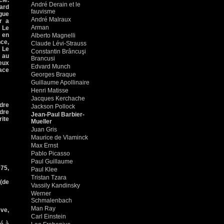
cle.
André Derain et le
sard
fauvisme
ogue
André Malraux
r a
Arman
 Le
, en
Alberto Magnelli
nce,
Claude Lévi-Strauss
. Le
Constantin Brâncuşi
t au
Brancusi
eux
Edvard Munch
ace
Georges Braque
Guillaume Apollinaire
Henri Matisse
Jacques Kerchache
dre
Jackson Pollock
rdre
Jean-Paul Barbier-
rite
Mueller
Juan Gris
Maurice de Vlaminck
Max Ernst
Pablo Picasso
Paul Guillaume
975,
Paul Klee
Tristan Tzara
 (de
Vassily Kandinsky
Werner
Schmalenbach
Man Ray
ve,
Carl Einstein