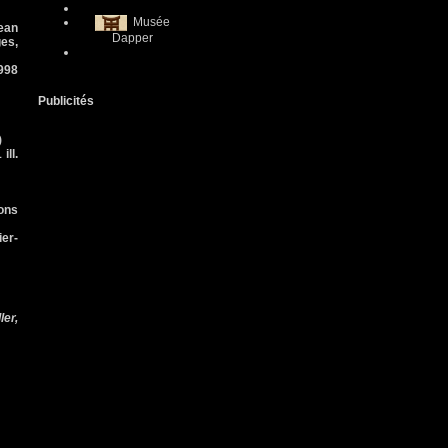
Musée
Jean
Dapper
ges,
1998
Publicités
)
ill.
ons
ier-
ler,