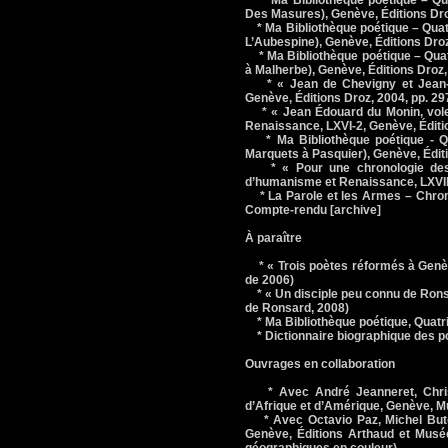
* Ma Bibliothèque poétique – Qua
Des Masures), Genève, Éditions Dr
* Ma Bibliothèque poétique – Quat
L’Aubespine), Genève, Éditions Dro
* Ma Bibliothèque poétique – Quat
à Malherbe), Genève, Éditions Droz
* « Jean de Chevigny et Jean-Ay
Genève, Éditions Droz, 2004, pp. 29
* « Jean Édouard du Monin, voleur
Renaissance, LXVI-2, Genève, Éditi
* Ma Bibliothèque poétique - Qu
Marquets à Pasquier), Genève, Édit
* « Pour une chronologie des p
d’humanisme et Renaissance, LXVII-
* La Parole et les Armes – Chroni
Compte-rendu [archive]
À paraître
* « Trois poètes réformés à Genève
de 2006)
* « Un disciple peu connu de Ronsa
de Ronsard, 2008)
* Ma Bibliothèque poétique, Quatri
* Dictionnaire biographique des p
Ouvrages en collaboration
* Avec André Jeanneret, Christi
d’Afrique et d’Amérique, Genève, Mu
* Avec Octavio Paz, Michel Butor, 
Genève, Éditions Arthaud et Musée