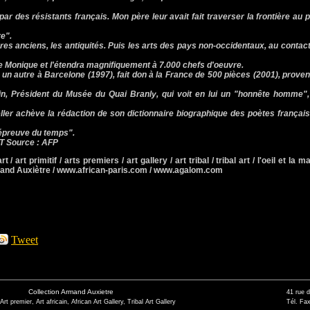
r des résistants français. Mon père leur avait fait traverser la frontière au p
re".
vres anciens, les antiquités. Puis les arts des pays non-occidentaux, au contac
e Monique et l'étendra magnifiquement à 7.000 chefs d'oeuvre.
un autre à Barcelone (1997), fait don à la France de 500 pièces (2001), prove
rtin, Président du Musée du Quai Branly, qui voit en lui un "honnête homme"
ller achève la rédaction de son dictionnaire biographique des poètes françai
épreuve du temps".
MT Source : AFP
rt / art primitif / arts premiers / art gallery / art tribal / tribal art / l'oeil et la ma
rmand Auxiètre / www.african-paris.com / www.agalom.com
Tweet
Collection Armand Auxietre
41 rue 
 Art premier, Art africain, African Art Gallery, Tribal Art Gallery
Tél. Fax