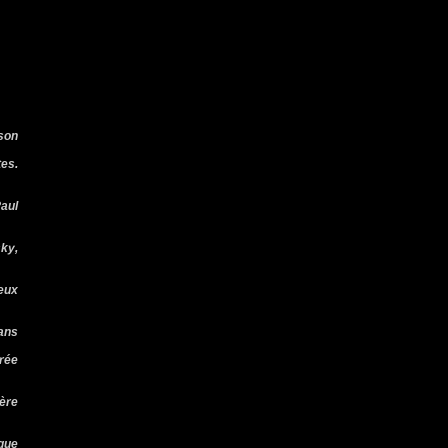
 son
tes.
Paul
sky,
seux
 ans
Crée
père
ique