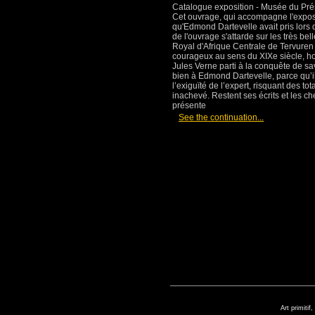
Catalogue exposition - Musée du Présid
Cet ouvrage, qui accompagne l'expos
qu'Edmond Dartevelle avait pris lors
de l'ouvrage s'attarde sur les très b
Royal d'Afrique Centrale de Tervuren 
courageux au sens du XIXe siècle, hom
Jules Verne parti à la conquête de sa
bien à Edmond Dartevelle, parce qu’il
l’exiguïté de l’expert, risquant des tot
inachevé. Restent ses écrits et les che
présente
[
]
See the continuation...
Art primitif,