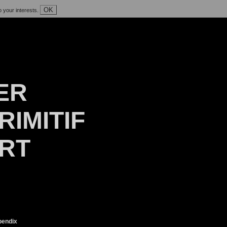
OK
o your interests.
ER
RIMITIF
ART
endix