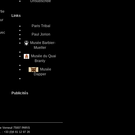
Unsubscribe
tie
Links
eur
Paris Tribal
avec
Paul Jorion
Musée Barbier-
Mueller
Musée du Quai
Branly
Musée
Dapper
Publicités
de Verneuil 75007 PARIS
. : +33 (0)6 61 12 97 26