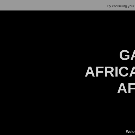
By continuing your 
G
AFRICA
AF
Welc