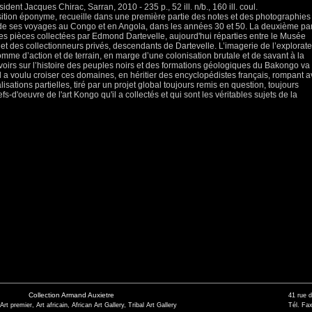
ent Jacques Chirac, Sarran, 2010 - 235 p., 52 ill. n/b., 160 ill. coul.
ition éponyme, recueille dans une première partie des notes et des photographies
 de ses voyages au Congo et en Angola, dans les années 30 et 50. La deuxième par
elles pièces collectées par Edmond Dartevelle, aujourd'hui réparties entre le Musée
et des collectionneurs privés, descendants de Dartevelle. L’imagerie de l’explorat
me d’action et de terrain, en marge d’une colonisation brutale et de savant à la
voirs sur l’histoire des peuples noirs et des formations géologiques du Bakongo va
 a voulu croiser ces domaines, en héritier des encyclopédistes français, rompant 
alisations partielles, tiré par un projet global toujours remis en question, toujours
fs-d'oeuvre de l'art Kongo qu'il a collectés et qui sont les véritables sujets de la
Collection Armand Auxietre
41 rue 
 Art premier, Art africain, African Art Gallery, Tribal Art Gallery
Tél. Fax