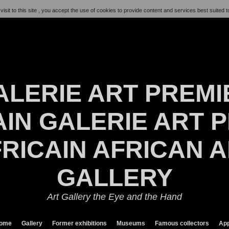
visit to this site , you accept the use of cookies to provide content and services best suited t
ALERIE ART PREMI
IN GALERIE ART P
RICAIN AFRICAN 
GALLERY
Art Gallery the Eye and the Hand
ome
Gallery
Former exhibitions
Museums
Famous collectors
App