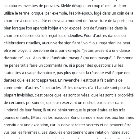
sculptures investies de pouvoirs. Klekle désigne un coup d' œil furtif; on
utilise le terme lorsque, par exemple, l'esprit-époux, logé dans un coin de la
chambre à coucher, a été entrevu au moment de l'ouverture de la porte, ou
bien lorsque l'on aperçoit l'objet en or exposé lors de funérailles dans la
chambre décorée où l'on reçoit les endeuillés. Pour d'autres danses ou
célébrations rituelles, aucun verbe signifiant " voir" ou "regarder" ne peut
être employé: la personne dira, par exemple: "j'étais présent à une danse
divinatoire", ou " à un rituel funéraire masqué (ou non masqué) ". Personne
ne penserait à faire un commentaire, ni à poser des questions sur les
statuettes à usage divinatoire, pas plus que sur la réussite esthétique des
danses où elles sont apparues. En revanche il est tout à fait admis de
commenter d'autres " spectacles ".Si les œuvres d'art baoulé sont pour la
plupart invisibles, c'est parce qu'elles sont privées, qu'elles sont la propriété
de certaines personnes, qui leur réservent un endroit particulier dans
l'intimité de leur foyer, là où ne pénètrent que le propriétaire et les très
jeunes enfants; (Mbra, et les masques Bonun amuen réservés aux hommes
constituent une exception, car ils doivent rester secrets et ne peuvent être
vus par les femmes).. Les Baoulés entretiennent une relation intime avec