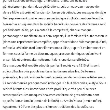
parfois sous des formes légèrement différentes. On les utilise
généralement pendant deux générations, puis un nouveau masque de
danse Mblo est créé, et l'ancien tombe en désuétude. Les masques de style
Goli représentent quatre personnages indique implicitement quelle est la
hiérarchie en vigueur dans la société baoulé: les pouvoirs des femmes sont
prééminents. Mais, pour ajouter à la complexité, chaque masque-
personnage se manifeste sous deux aspects, l'un féminin et l'autre masculin
(dans une représentation complète, apparaissent donc huit masques). Ainsi,
même la séniorité, traditionnellement masculine, apparaît en homme et en
femme, sous la forme de deux masques presque identiques qui arrivent
ensemble et entrent alternativement dans une danse effrénée.
Ces masques Goli ont été adoptés par les Baoulés vers 1910 et ils sont
aujourd'hui les plus populaires dans les danses rituelles. De formes
plaisantes, ils sont continuellement recréés par de nombreux artistes mais
ils sont demeurés pratiquement inchangés. En huit décennies, le style Goli a
résisté à toutes les innovations et n'a produit que très peu d' œuvres
remarquables. Les masques-heaumes en forme de gros animaux sont
appelés Banun Amuin (amuin de la forêt) ou Amuin Yaswa (amuin mâle).
Appartenant à l'une des plus anciennes traditions des Baoulés, ces