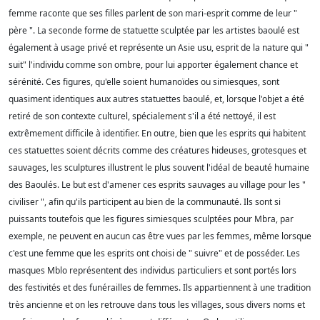
femme raconte que ses filles parlent de son mari-esprit comme de leur "
père ". La seconde forme de statuette sculptée par les artistes baoulé est
également à usage privé et représente un Asie usu, esprit de la nature qui "
suit" l'individu comme son ombre, pour lui apporter également chance et
sérénité. Ces figures, qu'elle soient humanoïdes ou simiesques, sont
quasiment identiques aux autres statuettes baoulé, et, lorsque l'objet a été
retiré de son contexte culturel, spécialement s'il a été nettoyé, il est
extrêmement difficile à identifier. En outre, bien que les esprits qui habitent
ces statuettes soient décrits comme des créatures hideuses, grotesques et
sauvages, les sculptures illustrent le plus souvent l'idéal de beauté humaine
des Baoulés. Le but est d'amener ces esprits sauvages au village pour les "
civiliser ", afin qu'ils participent au bien de la communauté. Ils sont si
puissants toutefois que les figures simiesques sculptées pour Mbra, par
exemple, ne peuvent en aucun cas être vues par les femmes, même lorsque
c'est une femme que les esprits ont choisi de " suivre" et de posséder. Les
masques Mblo représentent des individus particuliers et sont portés lors
des festivités et des funérailles de femmes. Ils appartiennent à une tradition
très ancienne et on les retrouve dans tous les villages, sous divers noms et