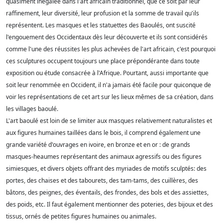
quasiment inégalée dans l'art africain traditionnel, que ce soit par leur
raffinement, leur diversité, leur profusion et la somme de travail qu'ils
représentent. Les masques et les statuettes des Baoulés, ont suscité
l'engouement des Occidentaux dès leur découverte et ils sont considérés
comme l'une des réussites les plus achevées de l'art africain, c'est pourquoi
ces sculptures occupent toujours une place prépondérante dans toute
exposition ou étude consacrée à l'Afrique. Pourtant, aussi importante que
soit leur renommée en Occident, il n'a jamais été facile pour quiconque de
voir les représentations de cet art sur les lieux mêmes de sa création, dans
les villages baoulé.
L'art baoulé est loin de se limiter aux masques relativement naturalistes et
aux figures humaines taillées dans le bois, il comprend également une
grande variété d'ouvrages en ivoire, en bronze et en or : de grands
masques-heaumes représentant des animaux agressifs ou des figures
simiesques, et divers objets offrant des myriades de motifs sculptés: des
portes, des chaises et des tabourets, des tam-tams, des cuillères, des
bâtons, des peignes, des éventails, des frondes, des bols et des assiettes,
des poids, etc. Il faut également mentionner des poteries, des bijoux et des
tissus, ornés de petites figures humaines ou animales.