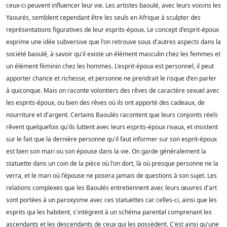
ceux-ci peuvent influencer leur vie. Les artistes baoulé, avec leurs voisins les
Yaourés, semblent cependant être les seuls en Afrique à sculpter des
représentations figuratives de leur esprits-époux. Le concept d'esprit-époux
exprime une idée subversive que l'on retrouve sous d'autres aspects dans la
société baoulé, à savoir qu'il existe un élément masculin chez les femmes et
un élément féminin chez les hommes. L'esprit-époux est personnel, il peut
apporter chance et richesse, et personne ne prendrait le risque d'en parler
à quiconque. Mais on raconte volontiers des rêves de caractère sexuel avec
les esprits-époux, ou bien des rêves où ils ont apporté des cadeaux, de
nourriture et d'argent. Certains Baoulés racontent que leurs conjoints réels
rêvent quelquefois qu'ils luttent avec leurs esprits-époux rivaux, et insistent
sur le fait que la dernière personne qu'il faut informer sur son esprit-époux
est bien son mari ou son épouse dans la vie. On garde généralement la
statuette dans un coin de la pièce où l'on dort, là où presque personne ne la
verra, et le mari où l'épouse ne posera jamais de questions à son sujet. Les
relations complexes que les Baoulés entretiennent avec leurs œuvres d'art
sont portées à un paroxysme avec ces statuettes car celles-ci, ainsi que les
esprits qui les habitent, s'intègrent à un schéma parental comprenant les
ascendants et les descendants de ceux qui les possèdent. C'est ainsi qu'une