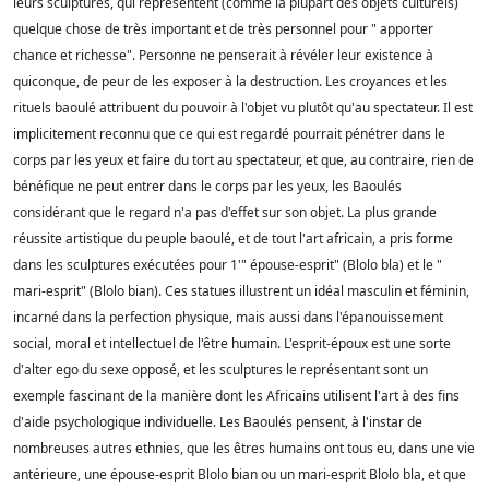
leurs sculptures, qui représentent (comme la plupart des objets culturels)
quelque chose de très important et de très personnel pour " apporter
chance et richesse". Personne ne penserait à révéler leur existence à
quiconque, de peur de les exposer à la destruction. Les croyances et les
rituels baoulé attribuent du pouvoir à l'objet vu plutôt qu'au spectateur. Il est
implicitement reconnu que ce qui est regardé pourrait pénétrer dans le
corps par les yeux et faire du tort au spectateur, et que, au contraire, rien de
bénéfique ne peut entrer dans le corps par les yeux, les Baoulés
considérant que le regard n'a pas d'effet sur son objet. La plus grande
réussite artistique du peuple baoulé, et de tout l'art africain, a pris forme
dans les sculptures exécutées pour 1'" épouse-esprit" (Blolo bla) et le "
mari-esprit" (Blolo bian). Ces statues illustrent un idéal masculin et féminin,
incarné dans la perfection physique, mais aussi dans l'épanouissement
social, moral et intellectuel de l'être humain. L'esprit-époux est une sorte
d'alter ego du sexe opposé, et les sculptures le représentant sont un
exemple fascinant de la manière dont les Africains utilisent l'art à des fins
d'aide psychologique individuelle. Les Baoulés pensent, à l'instar de
nombreuses autres ethnies, que les êtres humains ont tous eu, dans une vie
antérieure, une épouse-esprit Blolo bian ou un mari-esprit Blolo bla, et que