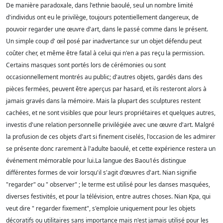
De manière paradoxale, dans l'ethnie baoulé, seul un nombre limité
d'individus ont eu le privilège, toujours potentiellement dangereux, de
pouvoir regarder une œuvre d'art, dans le passé comme dans le présent.
Un simple coup d' œil posé par inadvertance sur un objet défendu peut
coûter cher, et même être fatal à celui qui n'en a pas reçu la permission.
Certains masques sont portés lors de cérémonies ou sont
occasionnellement montrés au public; d'autres objets, gardés dans des
pièces fermées, peuvent être aperçus par hasard, et ils resteront alors à
jamais gravés dans la mémoire. Mais la plupart des sculptures restent
cachées, et ne sont visibles que pour leurs propriétaires et quelques autres,
investis d'une relation personnelle privilégiée avec une œuvre d'art. Malgré
la profusion de ces objets d'art si finement ciselés, l'occasion de les admirer
se présente donc rarement à l'adulte baoulé, et cette expérience restera un
événement mémorable pour lui.La langue des Baou1és distingue
différentes formes de voir lorsqu'il s'agit d'œuvres d'art. Nian signifie
"regarder" ou " observer" ; le terme est utilisé pour les danses masquées,
diverses festivités, et pour la télévision, entre autres choses. Nian Kpa, qui
veut dire " regarder fixement", s'emploie uniquement pour les objets
décoratifs ou utilitaires sans importance mais n'est jamais utilisé pour les