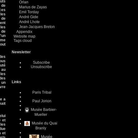
uts
Orlan
 de
Marius de Zayas
 ces
Emil Torday
 les
André Gide
; de
André Lhote
ent
Jean-Jacques Breton
 les
 de
Appendix
d'un
Website map
même
Tags cloud
tout
Newsletter
ndes
nous
Subscribe
outé
Unsubscribe
t au
 les
 des
Links
, un
uvre
Paris Tribal
le a
Paul Jorion
mait
Musée Barbier-
Mueller
elui
é et
Musée du Quai
les
Branly
ndue
n et
Musée
uels