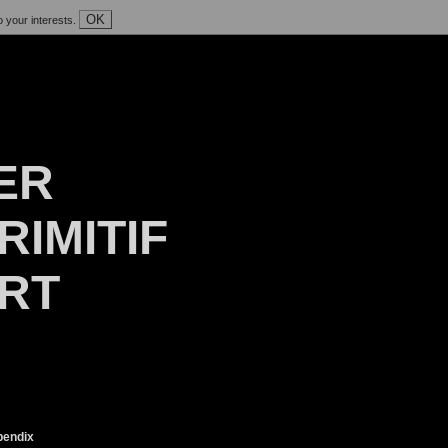
OK
o your interests.
ER
RIMITIF
ART
endix