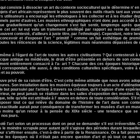
ui consiste à dissocier un art du contexte socioculturel qui le détermine n' en
jets d'art africain représentent le plus souvent des outils rituels tant aux yeu
s utilisateurs a encouragé les ethnologues à les collecter et à les étudier de
nnels parmi d'autres. Les musées ethnographiques n'ont donc pas accordé à l
que graduellement qu'un changement s'est fait sentir, longtemps après que
e cet art lui eut valu un traitement privilégié par rapport au reste du maté
vent contesté, d'ailleurs à juste titre, par l'ethnologie). Cependant, notre be
 de concevoir et d'exposer l'art " primitif " comme un fait esthétique de prem
 toutes les réticences de la science, légitimes mais néanmoins dépassées de
même à l'égard de l'art de toutes les autres civilisations ? Qui contesterait à
ecque antique ou médiévale, le droit d'être présentée en dehors de son cont
ement entièrement consacré à l'a- art ? Chacune des ces époques historique
i correspondait, elle aussi, à des conditions culturelles spécifiques, voire à
n et au pouvoir.
trouve privé de sa raison d'être. C'est cette même attitude que nous avons ado
ieures. Son installation dans les musées équivaut toujours à un acte d'aliénatio
le but poursuivi par l'artiste à travers sa création, qu'il s'agisse d'une expéri
érieur, ne peut jamais se réaliser dans les salles d'exposition des musées: là
que, telle qu'elle est attribuée à l' œuvre en dehors de toute considération. S'il n
 exposer tout ce qui relève du domaine de l'histoire de l'art dans son cont
 d'exactitude aurait pour conséquence de transformer les musées d'art en mu
rien moins qu'un retour à la pensée du XIXe siècle - une tendance que se f
 nos jours.
olé l'art selon un processus dont on peut se demander s'il est irréversible. 
ns le moindre scrupule pour autant qu'il s'agisse des périodes durant lesquelle
ur s'affirmer ensuite, c'est-à-dire à partir de la Renaissance. On a fait preuv
ne les époques où il n'était pas encore question d'art et où tout ce que n