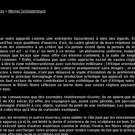
ors
»
Werner Schmalenbach
que noire apparaît comme une entreprise hasardeuse à bien des égards. Est
jourd'hui nous qualifions d'œuvres d'art, du cadre général de leurs relations e
eut-on les soumettre à un critère qui n'a jamais existé dans la pensée de l
 dans cet art - si l'on s' en tient à ce terme - un phénomène uniforme, malgr
ionaux que locaux que nous offre cet énorme continent, à la suite de long
l connues ? Enfin, n'oublions pas que cette approche exclut de vastes régio
 à dire la zone méditerranéenne avec son histoire millénaire ; l'Afrique oriental
asteurs ont donné naissance à des cultures pratiquement sans images ; et en
core à notre époque, n'ont pas dépassé le stade d'évolution de la préhistoir
ituent le principal témoignage d'une production artistique qui apparaît en di
us faut exclure de notre contribution à une esthétique de l'art d'Afrique noire
amment le Bénin. Notre réflexion se borne donc aux vastes régions paysann
r bois.
nous ne connaissons que des exemples relativement récents: ils ne datent que d
é du XXe siècle. En effet, les voyageurs qui, avant cette période, ont parcour
émoigné d'intérêt à ces objets, surtout du point de vue esthétique. Les quel
 collectées qu'à titre de curiosités exotiques.
ues, les termites et autres insectes, sans oublier le rôle joué par les missionna
s apparus çà et là, ont limité la durée d' existence de ces sculptures en bois. En
é exécuté dans d'autres matériaux comme le métal, l'ivoire, les fibres végéta
 pour ne pas surcharger notre propos que pour rendre compte du fait que la princi
eurs africains reste la sculpture sur bois.