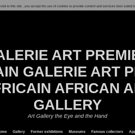
visit to this site , you accept the use of cookies to provide content and services best suited t
ALERIE ART PREMI
IN GALERIE ART P
RICAIN AFRICAN 
GALLERY
Art Gallery the Eye and the Hand
ome
Gallery
Former exhibitions
Museums
Famous collectors
App