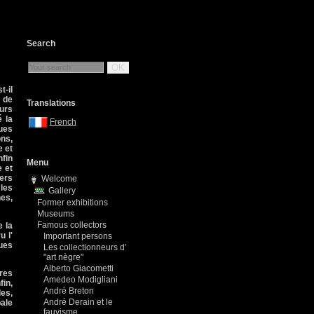
Search
OK
-il
t de
Translations
eurs
é la
French
ues
ns,
e et
fin
Menu
e et
vers
Welcome
 les
Gallery
es,
Former exhibitions
Museums
Famous collectors
e la
u l'
Important persons
ques
Les collectionneurs d'
"art nègre"
Alberto Giacometti
ires
Amedeo Modigliani
fin,
André Breton
les,
André Derain et le
pale
fauvisme