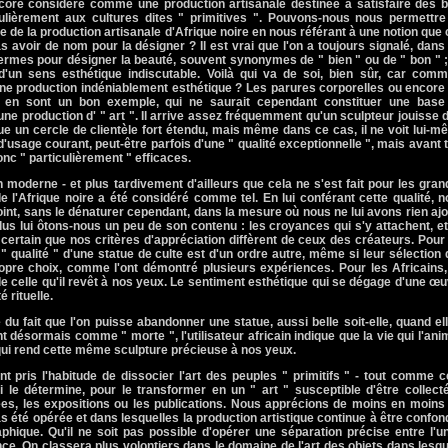
core considéré comme une production artisanale destinée à satisfaire des b
iculièrement aux cultures dites " primitives ". Pouvons-nous nous permettre
e de la production artisanale d'Afrique noire en nous référant à une notion que
s avoir de nom pour la désigner ? Il est vrai que l'on a toujours signalé, dans
 termes pour désigner la beauté, souvent synonymes de " bien " ou de " bon " 
'un sens esthétique indiscutable. Voilà qui va de soi, bien sûr, car comm
une production indéniablement esthétique ? Les parures corporelles ou encore
s, en sont un bon exemple, qui ne saurait cependant constituer une base
ne production d' " art ". Il arrive assez fréquemment qu'un sculpteur jouisse 
ue un cercle de clientèle fort étendu, mais même dans ce cas, il ne voit lui-
'usage courant, peut-être parfois d'une " qualité exceptionnelle ", mais avant 
onc " particulièrement " efficaces.
 moderne - et plus tardivement d'ailleurs que cela ne s'est fait pour les gra
 de l'Afrique noire a été considéré comme tel. En lui conférant cette qualité, 
oint, sans le dénaturer cependant, dans la mesure où nous ne lui avons rien aj
 plus lui ôtons-nous un peu de son contenu : les croyances qui s'y attachent, e
t certain que nos critères d'appréciation diffèrent de ceux des créateurs. Pour
" qualité " d'une statue de culte est d'un ordre autre, même si leur sélection
ropre choix, comme l'ont démontré plusieurs expériences. Pour les Africains
 de celle qu'il revêt à nos yeux. Le sentiment esthétique qui se dégage d'une œ
 rituelle.
du fait que l'on puisse abandonner une statue, aussi belle soit-elle, quand el
t désormais comme " morte ", l'utilisateur africain indique que la vie qui l'ani
 qui rend cette même sculpture précieuse à nos yeux.
 pris l'habitude de dissocier l'art des peuples " primitifs " - tout comme c
i le détermine, pour le transformer en un " art " susceptible d'être collect
es, les expositions ou les publications. Nous apprécions de moins en moins 
as été opérée et dans lesquelles la production artistique continue à être confo
phique. Qu'il ne soit pas possible d'opérer une séparation précise entre l'u
ce. On classera plus volontiers dans le domaine de l'art des objets dans lesq