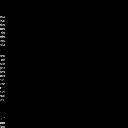
deux
tion
oire
orme
n de
iété
ines
delà
peu
e de
cour
par
 des
 aux
nie.
ntre
rt "
e-ci
ntal
tes,
es "
ont
les