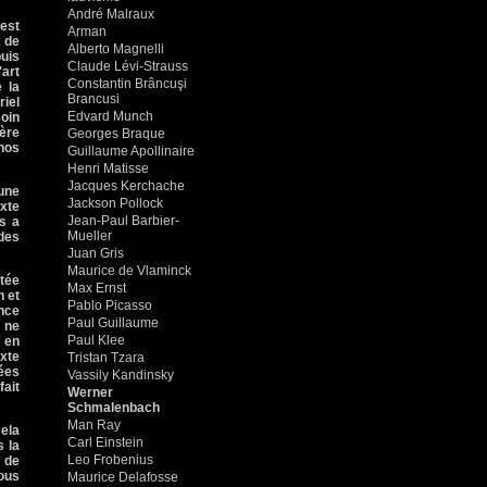
André Malraux
 est
Arman
x de
Alberto Magnelli
puis
Claude Lévi-Strauss
'art
Constantin Brâncuşi
 la
Brancusi
riel
Edvard Munch
soin
ière
Georges Braque
 nos
Guillaume Apollinaire
Henri Matisse
Jacques Kerchache
 une
Jackson Pollock
exte
Jean-Paul Barbier-
s a
Mueller
 des
Juan Gris
Maurice de Vlaminck
ptée
Max Ernst
n et
Pablo Picasso
ence
Paul Guillaume
, ne
Paul Klee
' en
exte
Tristan Tzara
sées
Vassily Kandinsky
ait
Werner
Schmalenbach
Man Ray
Cela
Carl Einstein
s la
Leo Frobenius
e de
ous
Maurice Delafosse