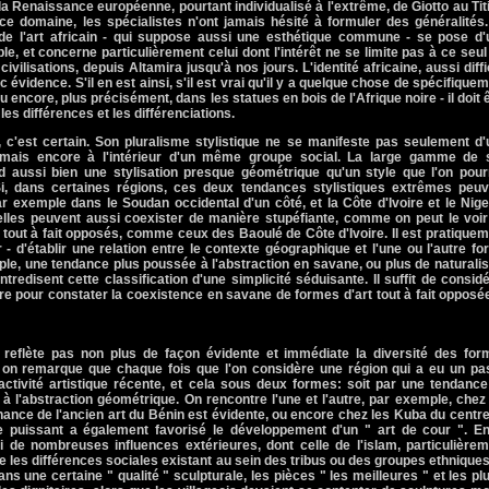
 la Renaissance européenne, pourtant individualisé à l'extrême, de Giotto au Tit
 domaine, les spécialistes n'ont jamais hésité à formuler des généralités.
de l'art africain - qui suppose aussi une esthétique commune - se pose d'
e, et concerne particulièrement celui dont l'intérêt ne se limite pas à ce seul
vilisations, depuis Altamira jusqu'à nos jours. L'identité africaine, aussi diffi
vec évidence. S'il en est ainsi, s'il est vrai qu'il y a quelque chose de spécifique
ou encore, plus précisément, dans les statues en bois de l'Afrique noire - il doit 
les différences et les différenciations.
, c'est certain. Son pluralisme stylistique ne se manifeste pas seulement d
, mais encore à l'intérieur d'un même groupe social. La large gamme de 
d aussi bien une stylisation presque géométrique qu'un style que l'on pourr
 Si, dans certaines régions, ces deux tendances stylistiques extrêmes peuv
exemple dans le Soudan occidental d'un côté, et la Côte d'Ivoire et le Nige
 elles peuvent aussi coexister de manière stupéfiante, comme on peut le voi
out à fait opposés, comme ceux des Baoulé de Côte d'Ivoire. Il est pratique
r - d'établir une relation entre le contexte géographique et l'une ou l'autre f
emple, une tendance plus poussée à l'abstraction en savane, ou plus de natural
ontredisent cette classification d'une simplicité séduisante. Il suffit de consid
ïre pour constater la coexistence en savane de formes d'art tout à fait opposé
 reflète pas non plus de façon évidente et immédiate la diversité des for
e, on remarque que chaque fois que l'on considère une région qui a eu un pa
l'activité artistique récente, et cela sous deux formes: soit par une tendanc
à l'abstraction géométrique. On rencontre l'une et l'autre, par exemple, chez
nance de l'ancien art du Bénin est évidente, ou encore chez les Kuba du centr
e puissant a également favorisé le développement d'un " art de cour ". Enf
i de nombreuses influences extérieures, dont celle de l'islam, particulière
re les différences sociales existant au sein des tribus ou des groupes ethnique
s une certaine " qualité " sculpturale, les pièces " les meilleures " et les pl