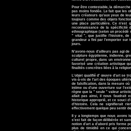
Pour être contestable, la démarche q
pas moins fondée. Le fait que les ob
leurs créateurs qu'aux yeux de leur
toujours comme des objets fonctio
une place particulière. Ce n'est 
reconnaissance de la spécificité d
ethnographique (selon un procédé sou
" vital ", que justifie l'histoire,
grandeur a fini par l'emporter sur
jours.
N'avons-nous d'ailleurs pas agi de 
sculpture égyptienne, indienne, gr
culturel propre, dans un environn
favorisé une création artistique qu
finalités concrètes liées à la religio
L'objet qualifié d' œuvre d'art se 
vis-à-vis de l'art des époques ultér
de falsification, dans la mesure où 
intime ou d'une ouverture sur l'ext
règne que la " seule " valeur artisti
allait pas ainsi, il nous faudrait
historique approprié, et ce souci
d'histoire. Cela ne signifierait 
effectivement quelque peu sentir de
Il y a longtemps que nous avons is
s'est fait de façon délibérée et sa
notion d'art a d'abord pris forme po
plus de timidité en ce qui concer