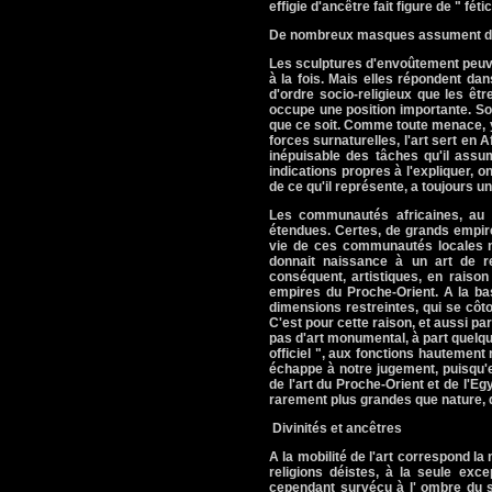
effigie d'ancêtre fait figure de " fét
De nombreux masques assument des
Les sculptures d'envoûtement peuve
à la fois. Mais elles répondent da
d'ordre socio-religieux que les êt
occupe une position importante. Son
que ce soit. Comme toute menace, y 
forces surnaturelles, l'art sert en 
inépuisable des tâches qu'il assum
indications propres à l'expliquer, 
de ce qu'il représente, a toujours u
Les communautés africaines, au se
étendues. Certes, de grands empire
vie de ces communautés locales n'
donnait naissance à un art de rep
conséquent, artistiques, en raiso
empires du Proche-Orient. A la bas
dimensions restreintes, qui se côt
C'est pour cette raison, et aussi par
pas d'art monumental, à part quelque
officiel ", aux fonctions hautement 
échappe à notre jugement, puisqu'e
de l'art du Proche-Orient et de l'E
rarement plus grandes que nature, q
Divinités et ancêtres
A la mobilité de l'art correspond la 
religions déistes, à la seule exc
cependant survécu à l' ombre du s