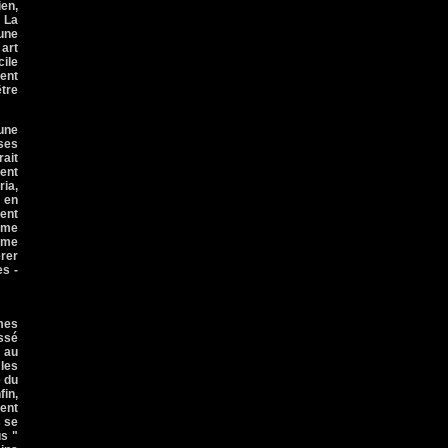
ien,
 La
une
 art
cile
ment
être
'une
ses
ait
ent
ria,
r en
ment
orme
isme
érer
es -
mes
ssé
e au
 les
e du
in,
ment
s se
us "