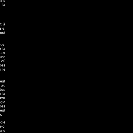
oins
 la
t à
rie.
peut
que,
e la
 art
une
t où
 des
r le
 est
r au
 des
e la
 est
ègle
des
 est
e.
agie
e-ci
 une