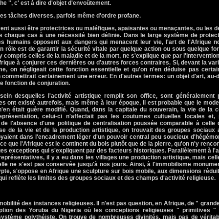
iche ", c' est à dire d'objet d'envoûtement.
 tâches diverses, parfois même d'ordre profane.
nt aussi être protectrices ou maléfiques, apaisantes ou menaçantes, ou les 
ns chaque cas à une nécessité bien définie. Dans le large système de protec
res humains opposent aux dangers qui menacent leur vie, l'art de l'Afrique n
 rôle est de garantir la sécurité vitale par quelque action ou sous quelque f
compris celles de la maladie et de la mort, ne s'explique que par l'interventio
Afrique à conjurer ces dernières ou d'autres forces contraires. Si, devant la var
e, on négligeait cette fonction essentielle et qu'on n'en déduise pas certa
on commettrait certainement une erreur. En d'autres termes: un objet d'art, au-
ne fonction de conjuration.
in desquelles l'activité artistique remplit son office, sont généralement 
s ont existé autrefois, mais même à leur époque, il est probable que le mod
en était guère modifié. Quand, dans la capitale du souverain, la vie de la 
résentation, celui-ci n'affectait pas les coutumes cultuelles locales et, 
n de l'absence d'une politique de centralisation poussée comparable à celle
e de la vie et de la production artistique, on trouvait des groupes sociaux
oyaient dans l'encadrement léger d'un pouvoir central peu soucieux d'hégémo
ce que l'Afrique est le continent du bois plutôt que de la pierre, qu'on n'y renco
s exceptions qui s'expliquent par des facteurs historiques. Parallèlement à l'a
représentatives, il y a eu dans les villages une production artistique, mais cell
lle ne s'est pas conservée jusqu'à nos jours. Ainsi, à l'immobilisme monume
gypte, s'oppose en Afrique une sculpture sur bois mobile, aux dimensions rédui
ui reflète les limites des groupes sociaux et des champs d'activité religieuse.
mobilité des instances religieuses. Il n'est pas question, en Afrique, de " grand
eption des Yoruba du Nigeria où les conceptions religieuses " primitives " 
ystème polythéiste. On trouve de nombreuses divinités, mais pas de véritab