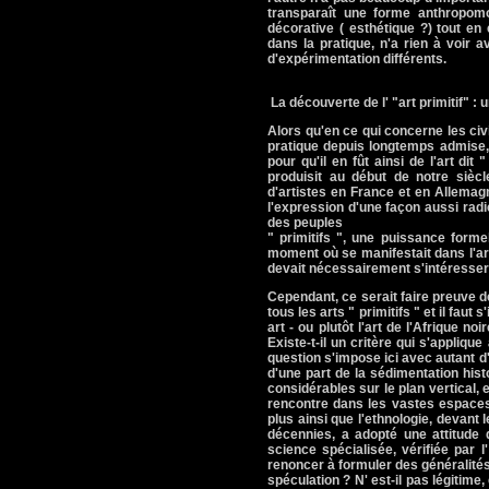
transparaît une forme anthropomo
décorative ( esthétique ?) tout en é
dans la pratique, n'a rien à voir 
d'expérimentation différents.
La découverte de l' "art primitif" : u
Alors qu'en ce qui concerne les civ
pratique depuis longtemps admise, s
pour qu'il en fût ainsi de l'art dit
produisit au début de notre siècl
d'artistes en France et en Allemag
l'expression d'une façon aussi radic
des peuples
" primitifs ", une puissance forme
moment où se manifestait dans l'art
devait nécessairement s'intéresser à 
Cependant, ce serait faire preuve d
tous les arts " primitifs " et il faut
art - ou plutôt l'art de l'Afrique no
Existe-t-il un critère qui s'appliq
question s'impose ici avec autant d'
d'une part de la sédimentation his
considérables sur le plan vertical, 
rencontre dans les vastes espaces 
plus ainsi que l'ethnologie, devan
décennies, a adopté une attitude 
science spécialisée, vérifiée par l
renoncer à formuler des généralités
spéculation ? N' est-il pas légitim