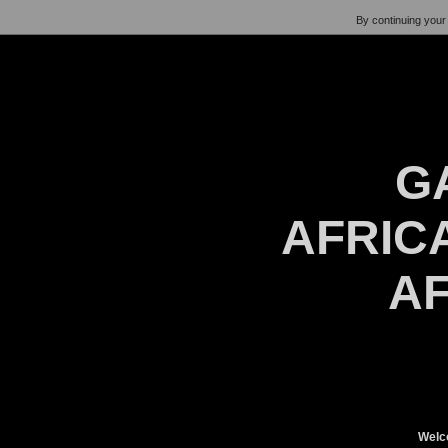
By continuing your 
G
AFRICA
AF
Welc