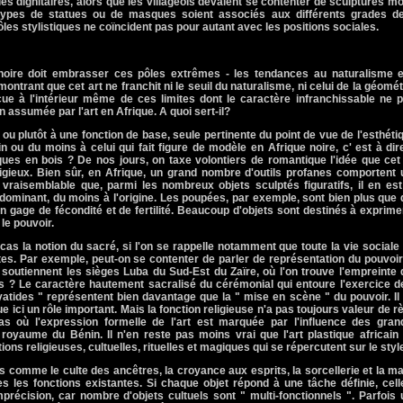
les dignitaires, alors que les villageois devaient se contenter de sculptures m
s types de statues ou de masques soient associés aux différents grades de
ôles stylistiques ne coïncident pas pour autant avec les positions sociales.
 noire doit embrasser ces pôles extrêmes - les tendances au naturalisme e
ontrant que cet art ne franchit ni le seuil du naturalisme, ni celui de la géomét
çue à l'intérieur même de ces limites dont le caractère infranchissable ne 
n assumée par l'art en Afrique. A quoi sert-il?
ou plutôt à une fonction de base, seule pertinente du point de vue de l'esthéti
cain ou du moins à celui qui fait figure de modèle en Afrique noire, c' est à dir
ues en bois ? De nos jours, on taxe volontiers de romantique l'idée que cet
igieux. Bien sûr, en Afrique, un grand nombre d'outils profanes comportent 
 vraisemblable que, parmi les nombreux objets sculptés figuratifs, il en es
rédominant, du moins à l'origine. Les poupées, par exemple, sont bien plus que
un gage de fécondité et de fertilité. Beaucoup d'objets sont destinés à exprime
le pouvoir.
ce cas la notion du sacré, si l'on se rappelle notamment que toute la vie sociale
tes. Par exemple, peut-on se contenter de parler de représentation du pouvoi
 soutiennent les sièges Luba du Sud-Est du Zaïre, où l'on trouve l'empreinte
es ? Le caractère hautement sacralisé du cérémonial qui entoure l'exercice d
atides " représentent bien davantage que la " mise en scène " du pouvoir. Il
e ici un rôle important. Mais la fonction religieuse n'a pas toujours valeur de r
as où l'expression formelle de l'art est marquée par l'influence des gran
 royaume du Bénin. Il n'en reste pas moins vrai que l'art plastique africain
ons religieuses, cultuelles, rituelles et magiques qui se répercutent sur le styl
 comme le culte des ancêtres, la croyance aux esprits, la sorcellerie et la m
es les fonctions existantes. Si chaque objet répond à une tâche définie, cell
récision, car nombre d'objets cultuels sont " multi-fonctionnels ". Parfois