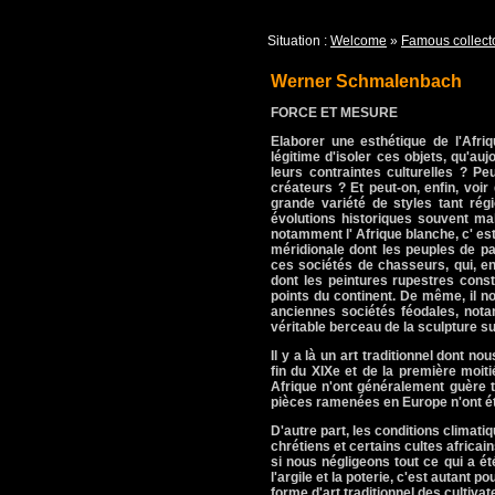
Situation :
Welcome
»
Famous collect
Werner Schmalenbach
FORCE ET MESURE
Elaborer une esthétique de l'Afri
légitime d'isoler ces objets, qu'au
leurs contraintes culturelles ? P
créateurs ? Et peut-on, enfin, voir
grande variété de styles tant rég
évolutions historiques souvent ma
notamment l' Afrique blanche, c' est
méridionale dont les peuples de p
ces sociétés de chasseurs, qui, en
dont les peintures rupestres const
points du continent. De même, il no
anciennes sociétés féodales, not
véritable berceau de la sculpture su
Il y a là un art traditionnel dont 
fin du XIXe et de la première moiti
Afrique n'ont généralement guère t
pièces ramenées en Europe n'ont été
D'autre part, les conditions climatiq
chrétiens et certains cultes africain
si nous négligeons tout ce qui a ét
l'argile et la poterie, c'est autant
forme d'art traditionnel des cultivat