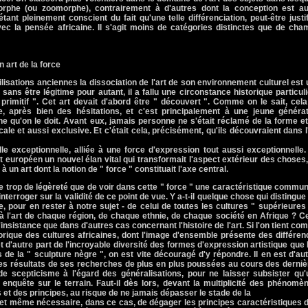
rphe (ou zoomorphe), contrairement à d'autres dont la conception est au
tant pleinement conscient du fait qu'une telle différenciation, peut-être justi
avec la pensée africaine. Il s'agit moins de catégories distinctes que de ch
n art de la force
ilisations anciennes la dissociation de l'art de son environnement culturel est
ans être légitime pour autant, il a fallu une circonstance historique particul
 " primitif ". Cet art devait d'abord être " découvert ". Comme on le sait, cel
e, après bien des hésitations, et c'est principalement à une jeune générat
ne qu'on le doit. Avant eux, jamais personne ne s'était réclamé de la forme e
ale et aussi exclusive. Et c'était cela, précisément, qu'ils découvraient dans l
lle exceptionnelle, alliée à une force d'expression tout aussi exceptionnelle
 européen un nouvel élan vital qui transformait l'aspect extérieur des choses
un art dont la notion de " force " constituait l'axe central.
e trop de légèreté que de voir dans cette " force " une caractéristique commu
 s'interroger sur la validité de ce point de vue. Y a-t-il quelque chose qui distingue
ire, pour en rester à notre sujet - de celui de toutes les cultures " supérieures
ue à l'art de chaque région, de chaque ethnie, de chaque société en Afrique ? C
insistance que dans d'autres cas concernant l'histoire de l'art. Si l'on tient co
torique des cultures africaines, dont l'image d'ensemble présente des différe
et d'autre part de l'incroyable diversité des formes d'expression artistique que 
de la " sculpture nègre ", on est vite découragé d'y répondre. Il en est d'au
t les résultats de ses recherches de plus en plus poussées au cours des derni
de scepticisme à l'égard des généralisations, pour ne laisser subsister qu'
' enquête sur le terrain. Faut-il dès lors, devant la multiplicité des phénomè
 et des principes, au risque de ne jamais dépasser le stade de la
e, et même nécessaire, dans ce cas, de dégager les principes caractéristiques 