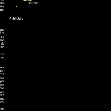
ssi
Dapper
fiée
amps
Publicités
 une
ière
a se
ion
t de
'art
. Au
, on
ne à
 cet
 " ?
ette
mpte
nces
l'on
tant
ères
une
nes,
d'un