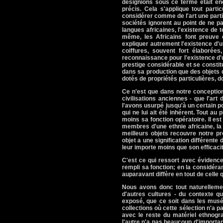
désignions sous ce terme était en
précis. Cela s'applique tout part
considérer comme de l'art une parti
sociétés ignorent au point de ne pa
langues africaines, l'existence de
même, les Africains font preuve d
expliquer autrement l'existence d'
coiffures, souvent fort élaborée
reconnaissance pour l'existence d'u
prestige considérable et se constit
dans sa production que des objets d
dotés de propriétés particulières, d
Ce n'est que dans notre conception
civilisations anciennes - que l'art
l'avons usurpé jusqu'à un certain p
qui ne lui ait été inhérent. Tout au
moins sa fonction opératoire. Il es
membres d'une ethnie africaine, la 
meilleurs objets recouvre notre p
objet a une signification différente
leur importe moins que son efficacité
C'est ce qui ressort avec évidence 
rempli sa fonction; en la considéran
auparavant diffère en tout de celle
Nous avons donc tout naturellement
d'autres cultures - du contexte qu
exposé, que ce soit dans les musé
collections où cette sélection n'a p
avec le reste du matériel ethnogra
l'autre n'a pas beaucoup d'importan