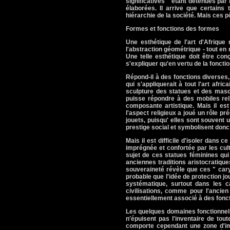
significatives " étant détenues par 
élaborées. Il arrive que certain
hiérarchie de la société. Mais ces p
Formes et fonctions des formes
Une esthétique de l'art d'Afrique
l'abstraction géométrique - tout en m
Une telle esthétique doit être con
s'expliquer qu'en vertu de la fonctio
Répond-il à des fonctions diverses, 
qui s'appliquerait à tout l'art afri
sculpture des statues et des masq
puisse répondre à des mobiles rel
composante artistique. Mais il est
l'aspect religieux a joué un rôle p
jouets, puisqu' elles sont souvent 
prestige social et symbolisent donc 
Mais il est difficile d'isoler dans 
imprégnée et confortée par les cul
sujet de ces statues féminines qui
anciennes traditions aristocratiqu
souveraineté révèle que ces " cary
probable que l'idée de protection jou
systématique, surtout dans les c
civilisations, comme pour l'ancien
essentiellement associé à des foncti
Les quelques domaines fonctionnels
n'épuisent pas l'inventaire de tout
comporte cependant une zone d'imp