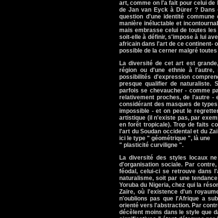
art, comme on l'a fait pour celui de
de Jan van Eyck à Dürer ? Dans ce
question d'une identité commune 
manière inéluctable et incontournabl
mais embrasse celui de toutes les ci
soit-elle à définir, s'impose à lui a
africain dans l'art de ce continent- 
possible de la cerner malgré toutes 
La diversité de cet art est grande
région ou d'une ethnie à l'autre
possibilités d'expression compren
presque qualifier de naturaliste.
parfois se chevaucher - comme par 
relativement proches, de l'autre -
considérant des masques de types t
impossible - et on peut le regrette
artistique (il n'existe pas, par ex
en forêt tropicale). Trop de faits c
l'art du Soudan occidental et du Za
ici le type " géométrique ", là une
" plasticité curviligne ".
La diversité des styles locaux ne
d'organisation sociale. Par contr
féodal, celui-ci se retrouve dans 
naturalisme, soit par une tendance 
Yoruba du Nigeria, chez qui la réso
Zaïre, où l'existence d'un royaum
n'oublions pas que l'Afrique a sub
orienté vers l'abstraction. Par cont
décèlent moins dans le style que dan