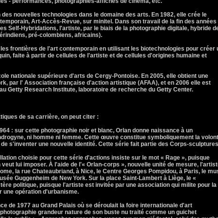
les - performances, photographies-affiches de cinéma, etc.
n des nouvelles technologies dans le domaine des arts. En 1982, elle crée le
temporain, Art-Accès-Revue, sur minitel. Dans son travail de la fin des années
 Self-Hybridations, l'artiste, par le biais de la photographie digitale, hybride d
érindiens, pré-colombiens, africains).
 les frontières de l'art contemporain en utilisant les biotechnologies pour créer
uin, faite à partir de cellules de l'artiste et de cellules d'origines humaine et
ole nationale supérieure d'arts de Cergy-Pontoise. En 2005, elle obtient une
k, par l' Association française d'action artistique (AFAA), et en 2006 elle est
au Getty Research Institute, laboratoire de recherche du Getty Center.
ques de sa carrière, on peut citer :
64 : sur cette photographie noir et blanc, Orlan donne naissance à un
androgyne, ni homme ni femme. Cette œuvre constitue symboliquement la volon
 de s'inventer une nouvelle identité. Cette série fait partie des Corps-sculptures
tion choisie pour cette série d'actions insiste sur le mot « Rage », puisque
n veut lui imposer. À l'aide de l'« Orlan-corps », nouvelle unité de mesure, l'artis
Rome, la rue Chateaubriand, à Nice, le Centre Georges Pompidou, à Paris, le m
musée Guggenheim de New York. Sur la place Saint-Lambert à Liège, le «
e politique, puisque l'artiste est invitée par une association qui milite pour la
r une opération d'urbanisme.
e de 1977 au Grand Palais où se déroulait la foire internationale d'art
 photographie grandeur nature de son buste nu traité comme un guichet