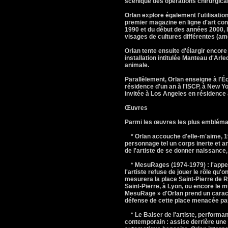
scénique des opérations chirurgica
Orlan explore également l'utilisatio
premier magazine en ligne d'art con
1990 et du début des années 2000, les
visages de cultures différentes (am
Orlan tente ensuite d'élargir encore
installation intitulée Manteau d'Arleq
animale.
Parallèlement, Orlan enseigne à l'Éc
résidence d'un an à l'ISCP, à New Yor
invitée à Los Angeles en résidence 
Œuvres
Parmi les œuvres les plus emblémati
* Orlan accouche d'elle-m'aime, 19
personnage tel un corps inerte et 
de l'artiste de se donner naissance,
* MesuRages (1974-1979) : l'appella
l'artiste refuse de jouer le rôle qu'o
mesurera la place Saint-Pierre de 
Saint-Pierre, à Lyon, ou encore le 
MesuRage » d'Orlan prend un caractèr
défense de cette place menacée pa
* Le Baiser de l'artiste, performanc
contemporain : assise derrière une