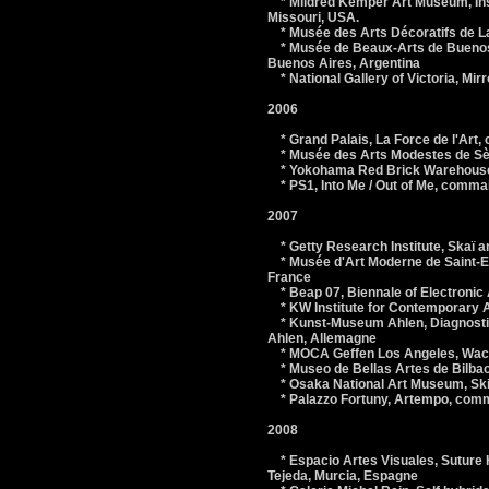
* Mildred Kemper Art Museum, Insi
Missouri, USA.
* Musée des Arts Décoratifs de L
* Musée de Beaux-Arts de Buenos 
Buenos Aires, Argentina
* National Gallery of Victoria, Mirr
2006
* Grand Palais, La Force de l'Art, 
* Musée des Arts Modestes de Sèt
* Yokohama Red Brick Warehouse 
* PS1, Into Me / Out of Me, comma
2007
* Getty Research Institute, Skaï 
* Musée d'Art Moderne de Saint-Eti
France
* Beap 07, Biennale of Electronic A
* KW Institute for Contemporary Ar
* Kunst-Museum Ahlen, Diagnostic
Ahlen, Allemagne
* MOCA Geffen Los Angeles, Wack!,
* Museo de Bellas Artes de Bilbao
* Osaka National Art Museum, Skin
* Palazzo Fortuny, Artempo, commiss
2008
* Espacio Artes Visuales, Suture H
Tejeda, Murcia, Espagne