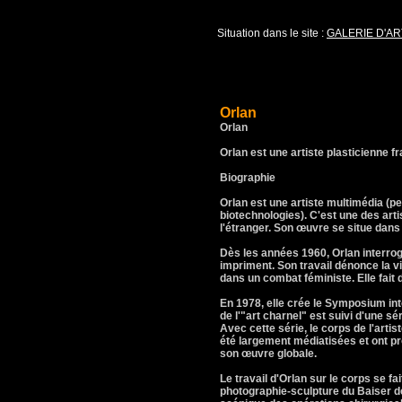
Situation dans le site :
GALERIE D'AR
Orlan
Orlan
Orlan est une artiste plasticienne f
Biographie
Orlan est une artiste multimédia (p
biotechnologies). C'est une des arti
l'étranger. Son œuvre se situe dan
Dès les années 1960, Orlan interroge
impriment. Son travail dénonce la v
dans un combat féministe. Elle fait d
En 1978, elle crée le Symposium int
de l'"art charnel" est suivi d'une s
Avec cette série, le corps de l'arti
été largement médiatisées et ont pr
son œuvre globale.
Le travail d'Orlan sur le corps se f
photographie-sculpture du Baiser de