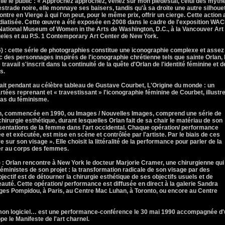
lle le public : « Approchez approchez, venez sur mon piédestal, celui des mythe
e estrade noire, elle monnaye ses baisers, tandis qu'à sa droite une autre silhoue
ntre en Vierge à qui l'on peut, pour le même prix, offrir un cierge. Cette action 
édiatisée. Cette œuvre a été exposée en 2008 dans le cadre de l'exposition WA
 National Museum of Women in the Arts de Washington, D.C., à la Vancouver Art
les et au P.S. 1 Contemporary Art Center de New York.
: cette série de photographies constitue une iconographie complexe et assez
ec des personnages inspirés de l'iconographie chrétienne tels que sainte Orlan, 
travail s'inscrit dans la continuité de la quête d'Orlan de l'identité féminine et d
s.
fait pendant au célèbre tableau de Gustave Courbet, L'Origine du monde : un
tées reprenant et « travestissant » l'iconographie féminine de Courbet, illustre
 pas du féminisme.
n, commencée en 1990, ou Images / Nouvelles Images, comprend une série de
irurgie esthétique, durant lesquelles Orlan fait de sa chair le matériau de son
ésentations de la femme dans l'art occidental. Chaque opération/ performance
t exécutée, est mise en scène et contrôlée par l'artiste. Par le biais de ces
re sur son visage ». Elle choisit la littéralité de la performance pour parler de la
lier au corps des femmes.
Orlan rencontre à New York le docteur Marjorie Cramer, une chirurgienne qui
 féministes de son projet : la transformation radicale de son visage par des
ectif est de détourner la chirurgie esthétique de ses objectifs usuels et de
uté. Cette opération/ performance est diffusée en direct à la galerie Sandra
ges Pompidou, à Paris, au Centre Mac Luhan, à Toronto, ou encore au Centre
on logiciel… est une performance-conférence le 30 mai 1990 accompagnée d'
pe le Manifeste de l'art charnel.