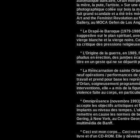
automatique bancaire, Orlan interpe
la mère, la pute, l'artiste. » Sur un
photographique collée sur bois la mo
fait grand scandale et a été très m
Art and the Feminist Revolution au
Gallery, au MOCA Gefen de Los Ange
* Le Drapé-le Baroque (1979-1986) 
suggestive sur le plan spirituel, av
vierge blanche et la vierge noire. Ce 
sa critique des pressions religieuse
* L’Origine de la guerre, en 1989, 
phallus en érection, des jambes écar
titre en un geste qui ne se départit
* La Réincarnation de sainte Orla
neuf opérations / performances de ch
travail et prend pour base les repr
d'Orlan, soigneusement programmée e
interventions, elle « a mis de la figu
violence faite au corps, en particu
* Omniprésence (novembre 1993) : 
accepte les objectifs artistiques et
implants au niveau des tempes. L'obj
remettre en cause les normes de bea
Gering, à New York, au Centre Geor
multimédia de Banff.
* Ceci est mon corps… Ceci est m
livre et d'un CD-ROM. Elle y dévelop