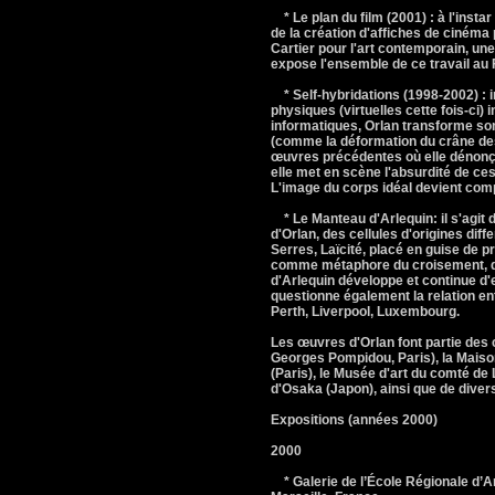
* Le plan du film (2001) : à l'instar
de la création d'affiches de cinéma p
Cartier pour l'art contemporain, une
expose l'ensemble de ce travail au
* Self-hybridations (1998-2002) :
physiques (virtuelles cette fois-ci)
informatiques, Orlan transforme so
(comme la déformation du crâne des 
œuvres précédentes où elle dénonçait
elle met en scène l'absurdité de ces 
L'image du corps idéal devient comp
* Le Manteau d'Arlequin: il s'agit d
d'Orlan, des cellules d'origines di
Serres, Laïcité, placé en guise de pr
comme métaphore du croisement, de l
d'Arlequin développe et continue d'e
questionne également la relation entr
Perth, Liverpool, Luxembourg.
Les œuvres d'Orlan font partie des 
Georges Pompidou, Paris), la Maison
(Paris), le Musée d'art du comté de
d'Osaka (Japon), ainsi que de diver
Expositions (années 2000)
2000
* Galerie de l’École Régionale d’A