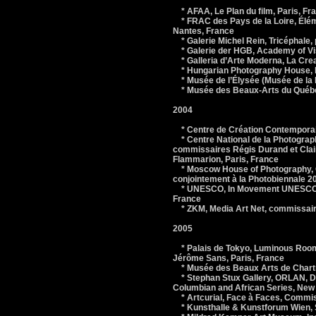
* AFAA, Le Plan du film, Paris, Fr
* FRAC des Pays de la Loire, Élém
Nantes, France
* Galerie Michel Rein, Tricéphale, p
* Galerie der HGB, Academy of Visu
* Galleria d’Arte Moderna, La Crea
* Hungarian Photography House, La
* Musée de l’Élysée (Musée de la 
* Musée des Beaux-Arts du Québe
2004
* Centre de Création Contemporain
* Centre National de la Photograp
commissaires Régis Durand et Clai
Flammarion, Paris, France
* Moscow House of Photography, O
conjointement à la Photobiennale 2
* UNESCO, In Movement UNESCO Sal
France
* ZKM, Media Art Net, commissaire
2005
* Palais de Tokyo, Luminous Room,
Jérôme Sans, Paris, France
* Musée des Beaux Arts de Chartre
* Stephan Stux Gallery, ORLAN, Digi
Columbian and African Series, New
* Artcurial, Face à Faces, Commiss
* Kunsthalle & Kunstforum Wien, 