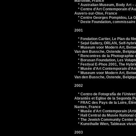
Marseille, France
* Australian Museum, Body Art – ad
* Centre d’Art Contemporain d’Au
Auvers-sur-Oise, France
* Centre Georges Pompidou, La Grâ
* Deste Foundation, commissaire 
2001
* Fondation Cartier, Le Plan du fi
* Sejul Gallery, ORLAN, Self-hybr
* Museum voor Modern Art, Betwee
Van den Bussche, Ostende, Belgiqu
* Rencontres de la Photographie d
* Borusan Foundation, Les Volupté
* Festival E-Phos 2001, The Hybri
* Musée d’Art Contemporain d’Anve
* Museum voor Modern Art, Betwee
Van den Bussche, Ostende, Belgiqu
2002
* Centro de Fotografía de l'Unive
Abrantès et Eglise de la Segonda 
* FRAC des Pays de la Loire, Élém
Nantes, France
* Musée d'Art Contemporain (Artiu
* Hall Central du Musée National 
* The Jewish Community Center in
* Kunsthalle Wien, Tableaux vivant
2003