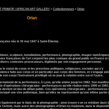
T PRIMITIF / AFRICAN ART GALLERY
»
Collectionneurs
»
Orlan
Orlan
rançaise née le 30 mai 1947 à Saint-Étienne.
einture, sculpture, installations, performance, photographie, images numériques
stes françaises de l'art corporel les plus connues du grand public en France et 
s divers contextes provocateurs, légitimée par son engagement personnel.
 le statut du corps et les pressions politiques, religieuses, sociales qui s'y
iolence faite aux corps et en particulier aux corps des femmes, et s'engage ain
e son corps l'instrument privilégié où se joue la relation entre soi et l'autre.
ernational de la performance, à Lyon, qu'elle anime jusqu'en 1982. Son manifes
érie d'opérations chirurgicales - performances qu'elle réalise entre 1990 et 1993.
ste devient un lieu de débat public. Ces opérations chirurgicales - performances 
ovoqué une vive polémique, bien qu'elles ne représentent qu'une infime partie 
ait également par le biais de la photographie : ainsi trouve-t-on ce médium dans l
 l'artiste, mais aussi des photographies d'Orlan en madonne, dans le dispositif