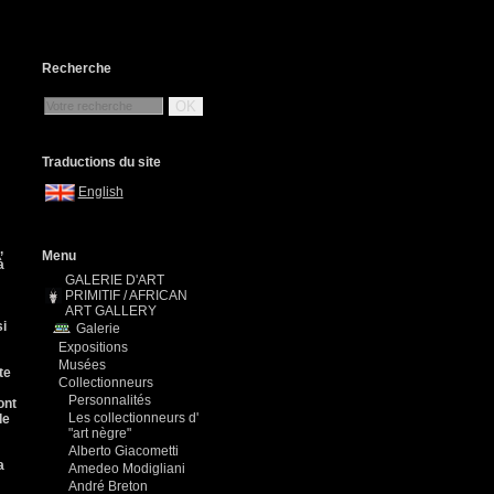
Recherche
OK
Traductions du site
English
,
Menu
à
GALERIE D'ART
PRIMITIF / AFRICAN
ART GALLERY
si
Galerie
Expositions
Musées
te
Collectionneurs
Personnalités
ont
Les collectionneurs d'
de
"art nègre"
Alberto Giacometti
a
Amedeo Modigliani
André Breton