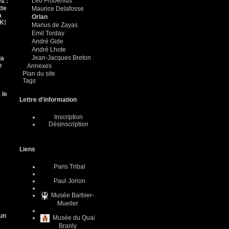
Leo Frobenius
s :
tte
Maurice Delafosse
a
Orlan
CK!
Marius de Zayas
Emil Torday
André Gide
André Lhote
Jean-Jacques Breton
la
e
Annexes
Plan du site
Tags
 le
Lettre d'information
Inscription
Désinscription
Liens
Paris Tribal
Paul Jorion
Musée Barbier-
Mueller
un
Musée du Quai
Branly