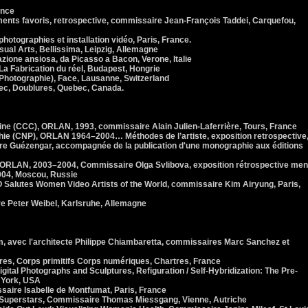
ance
ents favoris, retrospective, commissaire Jean-François Taddei, Carquefou,
hotographies et installation vidéo, Paris, France.
al Arts, Bellissima, Leipzig, Allemagne
zione ansiosa, da Picasso a Bacon, Verone, Italie
 Fabrication du réel, Budapest, Hongrie
Photographie), Face, Lausanne, Switzerland
c, Doublures, Quebec, Canada.
e (CCC), ORLAN, 1993, commissaire Alain Julien-Laferrière, Tours, France
hie (CNP), ORLAN 1964–2004… Méthodes de l’artiste, exposition retrospective
re Guézengar, accompagnée de la publication d'une monographie aux éditions
RLAN, 2003–2004, Commissaire Olga Svlibova, exposition rétrospective me
004, Moscou, Russie
utes Women Video Artists of the World, commissaire Kim Airyung, Paris,
 Peter Weibel, Karlsruhe, Allemagne
 avec l'architecte Philippe Chiambaretta, commissaires Marc Sanchez et
s, Corps primitifs Corps numériques, Chartres, France
tal Photographs and Sculptures, Refiguration / Self-Hybridization: The Pre-
 York, USA
aire Isabelle de Montfumat, Paris, France
Superstars, Commissaire Thomas Miessgang, Vienne, Autriche