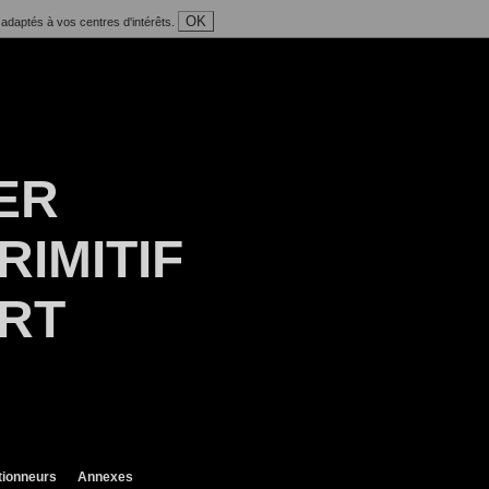
OK
 adaptés à vos centres d'intérêts.
ER
RIMITIF
ART
tionneurs
Annexes