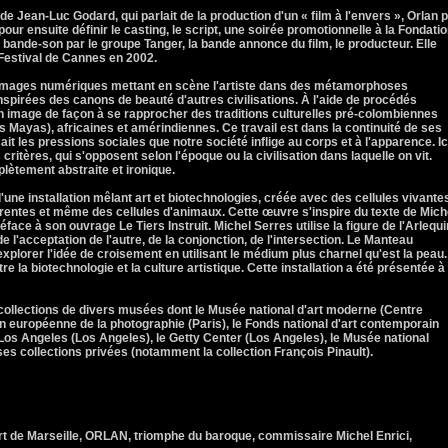
 de Jean-Luc Godard, qui parlait de la production d'un « film à l'envers », Orlan p
our ensuite définir le casting, le script, une soirée promotionnelle à la Fondati
 bande-son par le groupe Tanger, la bande annonce du film, le producteur. Elle
 Festival de Cannes en 2002.
 images numériques mettant en scène l'artiste dans des métamorphoses
 inspirées des canons de beauté d'autres civilisations. À l'aide de procédés
n image de façon à se rapprocher des traditions culturelles pré-colombiennes
Mayas), africaines et amérindiennes. Ce travail est dans la continuité de ses
 les pressions sociales que notre société inflige au corps et à l'apparence. Ic
critères, qui s'opposent selon l'époque ou la civilisation dans laquelle on vit.
lètement abstraite et ironique.
'une installation mêlant art et biotechnologies, créée avec des cellules vivante
fferentes et même des cellules d'animaux. Cette œuvre s'inspire du texte de Mich
éface à son ouvrage Le Tiers Instruit. Michel Serres utilise la figure de l'Arlequi
'acceptation de l'autre, de la conjonction, de l'intersection. Le Manteau
xplorer l'idée de croisement en utilisant le médium plus charnel qu'est la peau. 
e la biotechnologie et la culture artistique. Cette installation a été présentée à
collections de divers musées dont le Musée national d'art moderne (Centre
 européenne de la photographie (Paris), le Fonds national d'art contemporain
 Los Angeles (Los Angeles), le Getty Center (Los Angeles), le Musée national
ses collections privées (notamment la collection François Pinault).
rt de Marseille, ORLAN, triomphe du baroque, commissaire Michel Enrici,