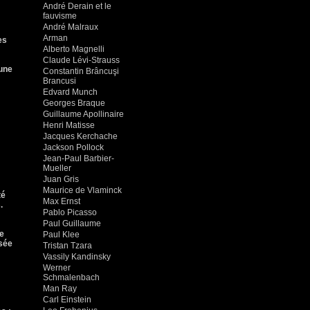
André Derain et le
fauvisme
André Malraux
Arman
es
Alberto Magnelli
Claude Lévi-Strauss
 une
Constantin Brâncuşi
Brancusi
Edvard Munch
Georges Braque
Guillaume Apollinaire
Henri Matisse
Jacques Kerchache
Jackson Pollock
Jean-Paul Barbier-
Mueller
Juan Gris
Maurice de Vlaminck
té
Max Ernst
.
Pablo Picasso
Paul Guillaume
te
Paul Klee
usée
Tristan Tzara
Vassily Kandinsky
Werner
Schmalenbach
Man Ray
Carl Einstein