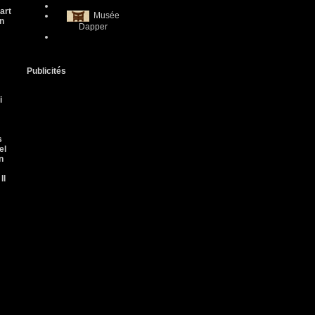
art
Musée
on
Dapper
Publicités
i
s
el
n
Il