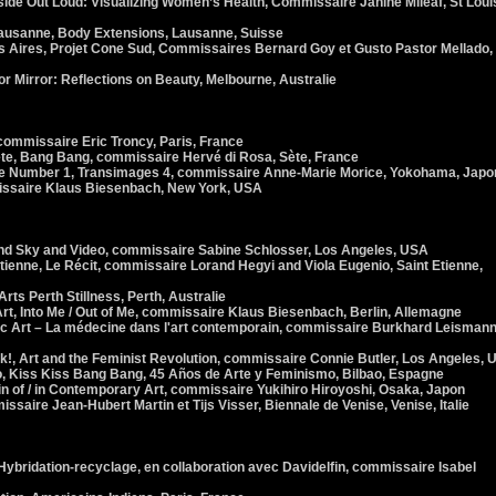
de Out Loud: Visualizing Women’s Health, Commissaire Janine Mileaf, St Loui
ausanne, Body Extensions, Lausanne, Suisse
Aires, Projet Cone Sud, Commissaires Bernard Goy et Gusto Pastor Mellado,
or Mirror: Reflections on Beauty, Melbourne, Australie
commissaire Eric Troncy, Paris, France
e, Bang Bang, commissaire Hervé di Rosa, Sète, France
Number 1, Transimages 4, commissaire Anne-Marie Morice, Yokohama, Japo
issaire Klaus Biesenbach, New York, USA
and Sky and Video, commissaire Sabine Schlosser, Los Angeles, USA
enne, Le Récit, commissaire Lorand Hegyi and Viola Eugenio, Saint Etienne,
rts Perth Stillness, Perth, Australie
t, Into Me / Out of Me, commissaire Klaus Biesenbach, Berlin, Allemagne
 Art – La médecine dans l'art contemporain, commissaire Burkhard Leismann
 Art and the Feminist Revolution, commissaire Connie Butler, Los Angeles, 
, Kiss Kiss Bang Bang, 45 Años de Arte y Feminismo, Bilbao, Espagne
 of / in Contemporary Art, commissaire Yukihiro Hiroyoshi, Osaka, Japon
aire Jean-Hubert Martin et Tijs Visser, Biennale de Venise, Venise, Italie
ybridation-recyclage, en collaboration avec Davidelfin, commissaire Isabel