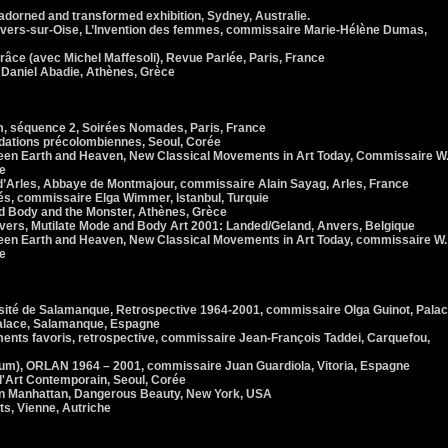
orned and transformed exhibition, Sydney, Australie.
vers-sur-Oise, L’Invention des femmes, commissaire Marie-Hélène Dumas,
ce (avec Michel Maffesoli), Revue Parlée, Paris, France
Daniel Abadie, Athènes, Grèce
lm, séquence 2, Soirées Nomades, Paris, France
idations précolombiennes, Seoul, Corée
n Earth and Heaven, New Classical Movements in Art Today, Commissaire W
e
’Arles, Abbaye de Montmajour, commissaire Alain Sayag, Arles, France
s, commissaire Elga Wimmer, Istanbul, Turquie
d Body and the Monster, Athènes, Grèce
rs, Mutilate Mode and Body Art 2001: Landed/Geland, Anvers, Belgique
n Earth and Heaven, New Classical Movements in Art Today, commissaire W.
e
rsité de Salamanque, Retrospective 1964-2001, commissaire Olga Guinot, Pala
Palace, Salamanque, Espagne
ents favoris, retrospective, commissaire Jean-François Taddei, Carquefou,
m), ORLAN 1964 – 2001, commissaire Juan Guardiola, Vitoria, Espagne
d'Art Contemporain, Seoul, Corée
 Manhattan, Dangerous Beauty, New York, USA
s, Vienne, Autriche