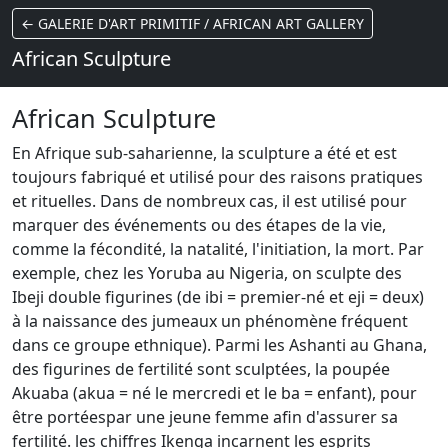
← GALERIE D'ART PRIMITIF / AFRICAN ART GALLERY
African Sculpture
African Sculpture
En Afrique sub-saharienne, la sculpture a été et est
toujours fabriqué et utilisé pour des raisons pratiques
et rituelles.
Dans de nombreux cas, il est utilisé pour
marquer des événements ou des étapes de la vie,
comme la fécondité, la natalité, l'initiation, la mort.
Par
exemple, chez les Yoruba au Nigeria, on sculpte des
Ibeji double figurines (de ibi = premier-né et eji = deux)
à la naissance des jumeaux un phénomène fréquent
dans ce groupe ethnique).
Parmi les Ashanti au Ghana,
des figurines de fertilité sont sculptées, la poupée
Akuaba (akua = né le mercredi et le ba = enfant), pour
être portéespar une jeune femme afin d'assurer sa
fertilité.
les chiffres Ikenga incarnent les esprits