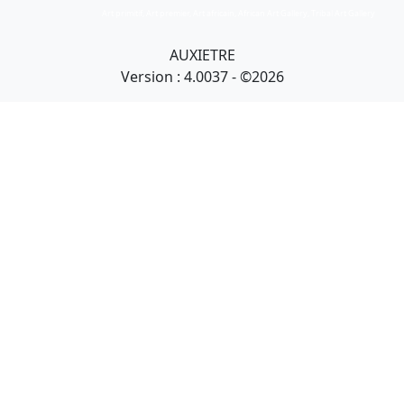
Art primitif, Art premier, Art africain, African Art Gallery, Tribal Art Gallery
AUXIETRE
Version : 4.0037 - ©2026