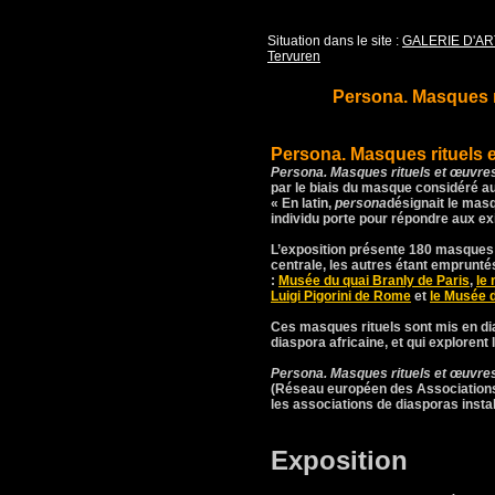
Situation dans le site :
GALERIE D'AR
Tervuren
Persona. Masques r
Persona. Masques rituels 
Persona. Masques rituels et œuvr
par le biais du masque considéré au
« En latin,
persona
désignait le masq
individu porte pour répondre aux ex
L’exposition présente
180 masques
centrale, les autres étant emprunté
:
Musée du quai Branly de Paris
,
le
Luigi Pigorini de Rome
et
le Musée 
Ces masques rituels sont mis en d
diaspora africaine, et qui explorent 
Persona. Masques rituels et œuvr
(Réseau européen des Associations
les associations de diasporas inst
Exposition