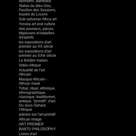
dyonyeni, Bambara
Statue du dieu Gou,
Pavillon des Sessions,
musée du Louvre
Sub-saharian Africa art
Yoruba art and culture
Arts premiers, pièces
litigieuses et batailles
d'experts
les expositions d'art
premier au XX siècle
les expositions d'art
premier au XXIe siècle
Le théâtre malien
Vidéo Afrique
Actualité de l'art
Africain
Masque Africain -
African mask
Tribal, rituel, ethnique,
ethnographique,
classique, traditionnel,
antique, "primitif", d'art
Du sous-Sahara
l'Afrique
articles sur l'art primitif
African image
ART PREMIER
BANTU PHILOSOPHY
Livres d'art