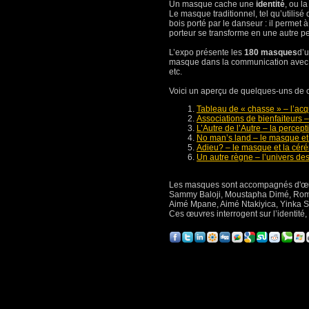
Un masque cache une
identité
, ou la
Le masque traditionnel, tel qu’utilisé
bois porté par le danseur : il permet
porteur se transforme en une autre p
L’expo présente les
180 masques
d’u
masque dans la communication avec le 
etc.
Voici un aperçu de quelques-uns de 
Tableau de « chasse » – l’acqu
Associations de bienfaiteur
L’Autre de l’Autre – la percept
No man’s land – le masque et l
Adieu? – le masque et la cér
Un autre règne – l’univers de
Les masques sont accompagnés d'œ
Sammy Baloji, Moustapha Dimé, Rom
Aimé Mpane, Aimé Ntakiyica, Yinka S
Ces œuvres interrogent sur l’identité, 