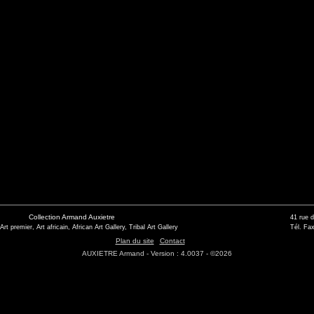
Collection Armand Auxietre
41 rue 
 Art premier, Art africain, African Art Gallery, Tribal Art Gallery
Tél. Fax
Plan du site
Contact
AUXIETRE Armand - Version : 4.0037 - ©2026