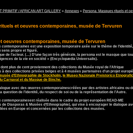
T PRIMITIF / AFRICAN ART GALLERY
»
Annexes
»
Persona. Masques rituels et o
ituels et oeuvres contemporaines, musée de Tervuren
et oeuvres contemporaines, musée de Tervuren
es contemporaines
est une exposition temporaire axée sur le thème de l’identité,
 sens propre et figuré.
ue de l’acteur. (…) D’une façon très générale, la persona est le masque que tou
igences de la vie en société » (Encyclopædia Universalis).
dont plus de cent proviennent des collections du Musée royal de l’Afrique
s à des collections privées belges et à 4 musées partenaires d'un projet europ
 musée d’Ethnographie de Stockholm
,
le Museo Nazionale Preistorico Etnografi
du Carnaval et du Masque de Binche.
ialogue avec des
œuvres contemporaines
créées par des artistes africains ou d
la question de l'identité, du respect de soi ou de la représentation de l'Autre.
es contemporaines
est réalisée dans le cadre du projet européen READ-ME
 de Diasporas & Musées d’Ethnographie), qui vise à encourager le dialogue a
allées en Europe et concernées par les collections des musées.