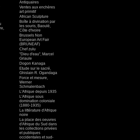
Antiquaires
e
Ventes aux enchères
art primitif
African Sculpture
Boîte à divination par
u
les souris, Baoulé,
re,
Côte d'Ivoire
Brussels Non
European Art Fair
(BRUNEAF)
Chef zulu
"Dieu d'eau", Marcel
Griaule
Dogon Kanaga
Etude sur le sacré,
Ghislain R. Ogandaga
Force et mesure,
Werner
Schmalenbach
L'Afrique depuis 1935
L'Afrique sous
domination coloniale
(1880-1935)
La littérature d'Afrique
noire
La place des oeuvres
d'Afrique du Sud dans
les collections privées
et publiques
occidentales et sud-