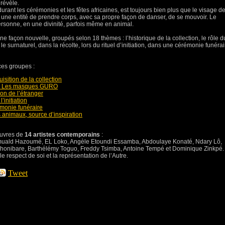
 révèle.
 durant les cérémonies et les fêtes africaines, est toujours bien plus que le visage d
 à une entité de prendre corps, avec sa propre façon de danser, de se mouvoir. Le
ersonne, en une divinité, parfois même en animal.
ne façon nouvelle, groupés selon 18 thèmes : l’historique de la collection, le rôle d
surnaturel, dans la récolte, lors du rituel d’initiation, dans une cérémonie funérai
ces groupes :
isition de la collection
s – Les masques GURO
ion de l’étranger
’initiation
émonie funéraire
s animaux, source d’inspiration
uvres de
14 artistes contemporains
:
uald Hazoumé, EL Loko, Angèle Etoundi Essamba, Abdoulaye Konaté, Ndary Lô,
honibare, Barthélémy Toguo, Freddy Tsimba, Antoine Tempé et Dominique Zinkpé.
le respect de soi et la représentation de l’Autre.
Tweet