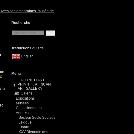
euvres contemporaines, musée de
Recherche
OK
Traductions du site
t
English
éen
Menu
co
GALERIE D'ART
PRIMITIF / AFRICAN
e la
ART GALLERY
Galerie
Expositions
Musées
vec
Collectionneurs
Annexes
Socleur Socle Soclage
Lexique
Ethnie
XXV Biennale des