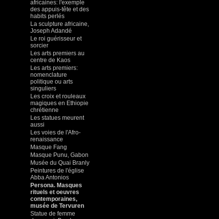
africaines: l'exemple
des appuis-tête et des
habits perlés
La sculpture africaine,
Joseph Adandé
Le roi guérisseur et
sorcier
Les arts premiers au
centre de Kaos
Les arts premiers:
nomenclature
politique ou arts
singuliers
Les croix et rouleaux
magiques en Ethiopie
chrétienne
Les statues meurent
aussi
Les voies de l'Afro-
renaissance
Masque Fang
Masque Punu, Gabon
Musée du Quai Branly
Peintures de l'église
Abba Antonios
Persona. Masques
rituels et oeuvres
contemporaines,
musée de Tervuren
Statue de femme