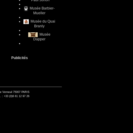
Paul Jorion
Musée Barbier-
Mueller
Musée du Quai
Branly
Musée
Dapper
Publicités
de Verneuil 75007 PARIS
. : +33 (0)6 61 12 97 26