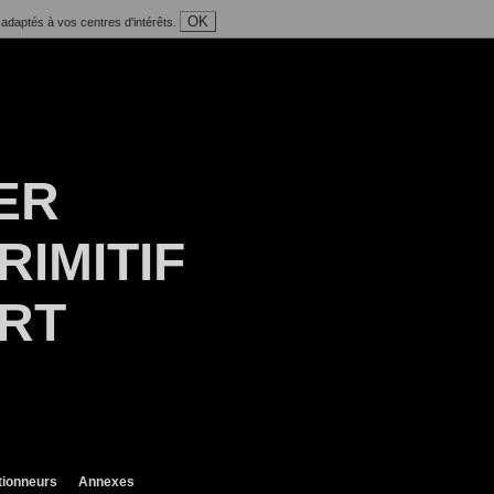
OK
 adaptés à vos centres d'intérêts.
ER
RIMITIF
ART
tionneurs
Annexes