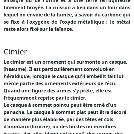
vinaigre ou de l'urine et à une terre ferrugineuse
finement broyée. La cuisson a lieu dans un four dans
lequel on envoie de la fumée, à savoir du carbone qui
se fixe à l'oxygène de l'oxyde métallique ; le métal
reste alors fixé sur la faïence.
Cimier
Le cimier est un ornement qui surmonte un casque,
(heaume). Il est particulièrement convoluté en
héraldique, lorsque le casque qu'il embellit fait lui-
même partie des ornements extérieurs de l'écu.
Quand une figure des armes s'y prête, elle est
fréquemment reprise par le cimier.
Le casque à sommet pointu peut être orné d'un
panache. Le casque à sommet plat peut être décoré
de manière plus élaborée, par des têtes et cols
d'animaux (licorne), ou des bustes ou membres
issants, des ailes (demi-vol ou vol), des cornes, des