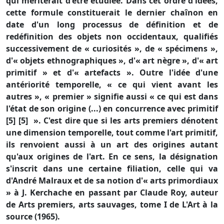
qui mériterait d'être étudiée. Dans cet ordre d'idées,
cette formule constituerait le dernier chaînon en
date d'un long processus de définition et de
redéfinition des objets non occidentaux, qualifiés
successivement de « curiosités », de « spécimens »,
d'« objets ethnographiques », d'« art nègre », d'« art
primitif » et d'« artefacts ». Outre l'idée d'une
antériorité temporelle, « ce qui vient avant les
autres », « premier » signifie aussi « ce qui est dans
l'état de son origine (...) en concurrence avec primitif
[5] [5] ». C'est dire que si les arts premiers dénotent
une dimension temporelle, tout comme l'art primitif,
ils renvoient aussi à un art des origines autant
qu'aux origines de l'art. En ce sens, la désignation
s'inscrit dans une certaine filiation, celle qui va
d'André Malraux et de sa notion d'« arts primordiaux
» à J. Kerchache en passant par Claude Roy, auteur
de Arts premiers, arts sauvages, tome I de L'Art à la
source (1965).