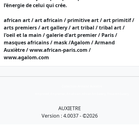
l’énergie de celui qui crée.
african art / art africain / primitive art / art primitif /
arts premiers / art gallery / art tribal / tribal art /
l'oeil et la main / galerie d'art premier / Paris /
masques africains / mask /Agalom / Armand
Auxiètre / www.african-paris.com /
www.agalom.com
Collection Armand Auxietre
Art primitif, Art premier, Art africain, African Art Gallery, Tribal Art Gallery
AUXIETRE
Version : 4.0037 - ©2026