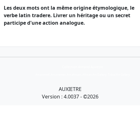
Les deux mots ont la même origine étymologique, le
verbe latin tradere. Livrer un héritage ou un secret
participe d'une action analogue.
Collection Armand Auxietre
Art primitif, Art premier, Art africain, African Art Gallery, Tribal Art Gallery
AUXIETRE
Version : 4.0037 - ©2026