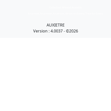
Collection Armand Auxietre
Art primitif, Art premier, Art africain, African Art Gallery, Tribal Art Gallery
AUXIETRE
Version : 4.0037 - ©2026