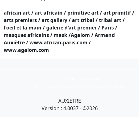
african art / art africain / primitive art / art primitif /
arts premiers / art gallery / art tribal / tribal art /
l'oeil et la main / galerie d'art premier / Paris /
masques africains / mask /Agalom / Armand
Auxiètre / www.african-paris.com /
www.agalom.com
Collection Armand Auxietre
Art primitif, Art premier, Art africain, African Art Gallery, Tribal Art Gallery
AUXIETRE
Version : 4.0037 - ©2026