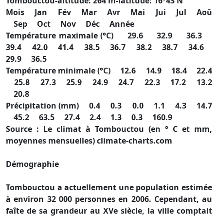
Tombouctou-altitude: 264 m-latitude: 16°43'N
Mois Jan Fév Mar Avr Mai Jui Jul Aoû
Sep Oct Nov Déc Année
Température maximale (°C) 29.6 32.9 36.3
39.4 42.0 41.4 38.5 36.7 38.2 38.7 34.6
29.9 36.5
Température minimale (°C) 12.6 14.9 18.4 22.4
25.8 27.3 25.9 24.9 24.7 22.3 17.2 13.2
20.8
Précipitation (mm) 0.4 0.3 0.0 1.1 4.3 14.7
45.2 63.5 27.4 2.4 1.3 0.3 160.9
Source : Le climat à Tombouctou (en ° C et mm,
moyennes mensuelles) climate-charts.com
Démographie
Tombouctou a actuellement une population estimée
à environ 32 000 personnes en 2006. Cependant, au
faîte de sa grandeur au XVe siècle, la ville comptait