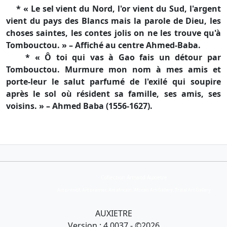
* « Le sel vient du Nord, l'or vient du Sud, l'argent
vient du pays des Blancs mais la parole de Dieu, les
choses saintes, les contes jolis on ne les trouve qu'à
Tombouctou. » – Affiché au centre Ahmed-Baba.
* « Ô toi qui vas à Gao fais un détour par
Tombouctou. Murmure mon nom à mes amis et
porte-leur le salut parfumé de l'exilé qui soupire
après le sol où résident sa famille, ses amis, ses
voisins. » – Ahmed Baba (1556-1627).
Collection Armand Auxietre
Art primitif, Art premier, Art africain, African Art Gallery, Tribal Art Gallery
AUXIETRE
Version : 4.0037 - ©2026