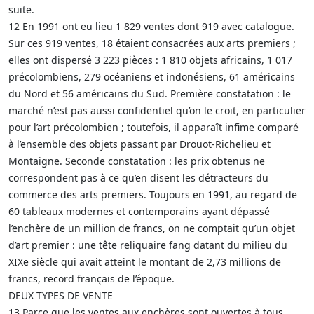
suite.
12 En 1991 ont eu lieu 1 829 ventes dont 919 avec catalogue.
Sur ces 919 ventes, 18 étaient consacrées aux arts premiers ;
elles ont dispersé 3 223 pièces : 1 810 objets africains, 1 017
précolombiens, 279 océaniens et indonésiens, 61 américains
du Nord et 56 américains du Sud. Première constatation : le
marché n’est pas aussi confidentiel qu’on le croit, en particulier
pour l’art précolombien ; toutefois, il apparaît infime comparé
à l’ensemble des objets passant par Drouot-Richelieu et
Montaigne. Seconde constatation : les prix obtenus ne
correspondent pas à ce qu’en disent les détracteurs du
commerce des arts premiers. Toujours en 1991, au regard de
60 tableaux modernes et contemporains ayant dépassé
l’enchère de un million de francs, on ne comptait qu’un objet
d’art premier : une tête reliquaire fang datant du milieu du
XIXe siècle qui avait atteint le montant de 2,73 millions de
francs, record français de l’époque.
DEUX TYPES DE VENTE
13 Parce que les ventes aux enchères sont ouvertes à tous