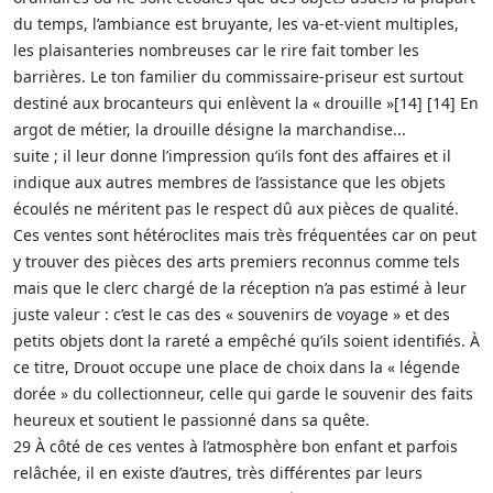
du temps, l’ambiance est bruyante, les va-et-vient multiples,
les plaisanteries nombreuses car le rire fait tomber les
barrières. Le ton familier du commissaire-priseur est surtout
destiné aux brocanteurs qui enlèvent la « drouille »[14] [14] En
argot de métier, la drouille désigne la marchandise...
suite ; il leur donne l’impression qu’ils font des affaires et il
indique aux autres membres de l’assistance que les objets
écoulés ne méritent pas le respect dû aux pièces de qualité.
Ces ventes sont hétéroclites mais très fréquentées car on peut
y trouver des pièces des arts premiers reconnus comme tels
mais que le clerc chargé de la réception n’a pas estimé à leur
juste valeur : c’est le cas des « souvenirs de voyage » et des
petits objets dont la rareté a empêché qu’ils soient identifiés. À
ce titre, Drouot occupe une place de choix dans la « légende
dorée » du collectionneur, celle qui garde le souvenir des faits
heureux et soutient le passionné dans sa quête.
29 À côté de ces ventes à l’atmosphère bon enfant et parfois
relâchée, il en existe d’autres, très différentes par leurs