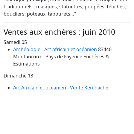
traditionnels : masques, statuettes, poupées, fétiches,
boucliers, poteaux, tabourets…"
Ventes aux enchères : juin 2010
Samedi 05
Archéologie - Art africain et océanien
83440
Montauroux
- Pays de Fayence Enchères &
Estimations
Dimanche 13
Art Africain et océanien - Vente Kerchache
75008
Paris, Drouot Montaigne - Pierre Bergé
Drouot Montaigne
Le samedi 12 dimanche 13 juin 2010
Le samedi 12 et le dimanche 13 juin à Drouot