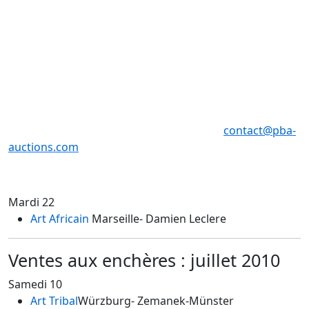
Expositions publiques :
9, 10, 11, juin de 11h à 18h _ 12, 13 juin 2010 de 11h à 12
h
Vente à Drouot Montaigne
12 juin 2010 de 11h à 12 h _ 13 juin 2010 de 11h à 12h
Pierre Bergé & Associés - 01 49 49 90 00 -
contact@pba-
auctions.com
Mardi 22
Art Africain
Marseille
- Damien Leclere
Ventes aux enchères : juillet 2010
Samedi 10
Art Tribal
Würzburg
- Zemanek-Münster