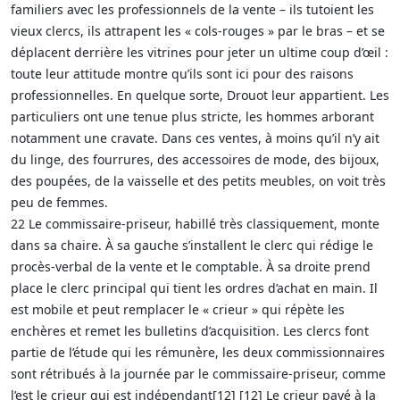
familiers avec les professionnels de la vente – ils tutoient les
vieux clercs, ils attrapent les « cols-rouges » par le bras – et se
déplacent derrière les vitrines pour jeter un ultime coup d’œil :
toute leur attitude montre qu’ils sont ici pour des raisons
professionnelles. En quelque sorte, Drouot leur appartient. Les
particuliers ont une tenue plus stricte, les hommes arborant
notamment une cravate. Dans ces ventes, à moins qu’il n’y ait
du linge, des fourrures, des accessoires de mode, des bijoux,
des poupées, de la vaisselle et des petits meubles, on voit très
peu de femmes.
22 Le commissaire-priseur, habillé très classiquement, monte
dans sa chaire. À sa gauche s’installent le clerc qui rédige le
procès-verbal de la vente et le comptable. À sa droite prend
place le clerc principal qui tient les ordres d’achat en main. Il
est mobile et peut remplacer le « crieur » qui répète les
enchères et remet les bulletins d’acquisition. Les clercs font
partie de l’étude qui les rémunère, les deux commissionnaires
sont rétribués à la journée par le commissaire-priseur, comme
l’est le crieur qui est indépendant[12] [12] Le crieur payé à la