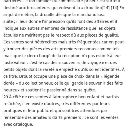
barrières. Le ton familier du commissaire-priseur est surtout
destiné aux brocanteurs qui enlèvent la « drouille »[14] [14] En
argot de métier, la drouille désigne la marchandise...
suite ; il leur donne l’impression qu’ils font des affaires et il
indique aux autres membres de l’assistance que les objets
écoulés ne méritent pas le respect dû aux pièces de qualité.
Ces ventes sont hétéroclites mais très fréquentées car on peut
y trouver des pièces des arts premiers reconnus comme tels
mais que le clerc chargé de la réception n’a pas estimé à leur
juste valeur : c’est le cas des « souvenirs de voyage » et des
petits objets dont la rareté a empêché qu’ils soient identifiés. À
ce titre, Drouot occupe une place de choix dans la « légende
dorée » du collectionneur, celle qui garde le souvenir des faits
heureux et soutient le passionné dans sa quête.
29 À côté de ces ventes à l’atmosphère bon enfant et parfois
relâchée, il en existe d’autres, très différentes par leurs
pratiques et leur public et qui sont très attendues par
l’ensemble des amateurs d’arts premiers : ce sont les ventes
avec catalogue.