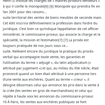
Henri II institue les charges de « maîtres-priseurs-vendeurs »
à qui il confie le monopole[6] [6] Monopole qui prendra fin en
l’an 2001 pour des raisons...
suite territorial des ventes de biens meubles de seconde main.
Cet édit inscrira définitivement la profession dans l’ordre du
juridique. C’est bien ce qu’indique l’appellation de cet officier
ministériel, le commissaire-priseur, qui associe la charge et la
spécialité, la mission et l’estimation[7] [7] La prisée est
toujours pratiquée de nos jours sous ce...
suite. Relèvent encore du juridique la pratique du procès-
verbal qui accompagne toute vente, les garanties et
l’utilisation du terme « adjugé », du latin adjudicatum («
attribué par jugement ») et qui, au milieu du XVe siècle, était
prononcé quand un bien était attribué à une personne lors
d’une vente aux enchères. Quant au terme « crieur », il
désigne désormais celui qui annonce les prix dans la vente à
la criée (les ventes en gros de marchandises) et celui qui
répète à haute voix les annonces du commissaire-priseur.
10 À Paris, les ventes aux enchères publiques se font