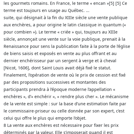
les gourmets romains. En France, le terme « encan »[5] [5] Ce
terme est toujours en usage au Québec. ...
suite, qui désignait à la fin du XIIIe siècle une vente publique
aux enchères, a pour origine le latin classique in quantum («
pour combien »). Le terme « criée » qui, toujours au XIIIe
siècle, annonçait une vente sur la voie publique, prenait à la
Renaissance pour sens la publication faite à la porte de l’église
de biens saisis et exposés en vente au plus offrant et au
dernier enchérisseur par un sergent à verge et à cheval
[Nicot, 1606], dont Saint Louis avait déjà fixé le statut.
Finalement, l’opération de vente où le prix de cession est fixé
par des propositions successives et montantes des
participants prendra à l’époque moderne l’appellation «
enchères », d’« enchérir », « rendre plus cher ». Le mécanisme
de la vente est simple : sur la base d’une estimation faite par
le commissaire-priseur ou celle donnée par son expert, c’est
celui qui offre le plus qui emporte l’objet.
8 La vente aux enchères est nécessaire pour fixer les prix
déterminés par la valeur. Elle s’imposerait quand il est