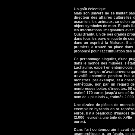
Un goût éclectique
Mais son univers ne se limitait pas
directeur des affaires culturelles d
océanien, les animaux, ce qu'on app
objets symboles de mort. Et puis il
les informations imaginables avec 
Quai Branly. Un de ses grands proj
dans tous les pays en quête de ces
dans un esprit à la Malraux. Il a
premiers a trouvé sa place dans l
prononcé pour l'accumulation des o
Ce personnage singulier, d'une pu
dans le monde des musées, s'était 
Lachaume, expert en entomologie, ra
premier rang et m'avait prévenu qu'il
travaillé ensemble pendant huit 
monstres, par exemple, et à cherch
esthétique, non par un regard de
nombreuses boîtes d'insectes. 68 s
estimé 170 euros jusqu'à une série
nom de « plusiotis », estimés 2.000
Une dizaine de pièces de monnaie
exemplaire byzantin en or représe
euros. Il y a beaucoup d'images d
(2.000 euros) à une toile du XVIIe s
euros).
Dans l'art contemporain il avait d
anamorphiques », un fusain, est e