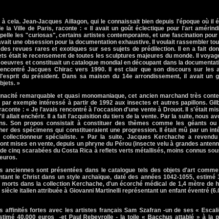
 à cela. Jean-Jacques Aillagon, qui le connaissait bien depuis l'époque où il é
e la Ville de Paris, raconte : « Il avait un goût éclectique pour l'art amérind
elle les "curiosas", certains artistes contemporains, et une fascination pour
 avait une obsession pour la documentation exhaustive. Il voulait rassembler to
des revues rares et exotiques sur ses sujets de prédilection. Il en a fait do
ets était le recensement de toutes les sculptures majeures du monde. Il voyag
 oeuvres et constituait un catalogue mondial en découpant dans la documentat
 rencontré Jacques Chirac vers 1990. Il est clair que son discours sur les 
'esprit du président. Dans sa maison du 14e arrondissement, il avait un g
bjets. »
gnacité remarquable et quasi monomaniaque, cet ancien marchand très conte
par exemple intéressé à partir de 1992 aux insectes et autres papillons. Gil
conte : « Je l'avais rencontré à l'occasion d'une vente à Drouot. Il s'était mi
 allait enchérir. Il a fait l'acquisition du tiers de la vente. Par la suite, nous a
ans. Son propos consistait à constituer des thèmes comme les géants ou 
er des spécimens qui constitueraient une progression. Il était mû par un int
 collectionneur spécialiste. » Par la suite, Jacques Kerchache a revendu
ont mises en vente, depuis un phryne du Pérou (insecte velu à grandes anten
 de cinq scarabées du Costa Rica à reflets verts métallisés, moins connus sou
 euros.
s anciennes sont présentées dans le catalogue tels des objets d'art comme
ntant le Christ dans un style archaïque, daté des années 1042-1055, estimé 
e morts dans la collection Kerchache, d'un écorché médical de 1,4 mètre de 
iècle italien attribuée à Giovanni Martinelli représentant un enfant éventré (6
es affinités fortes avec les artistes français Sam Szafran -un de ses « Escal
stimé 40.000 euros -et Paul Rebeyrolle - la toile « Bacchus attablé » à la 