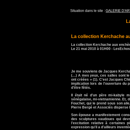
Situation dans le site :
GALERIE D'AR
L
La collection Kerchache a
La collection Kerchache aux enchè
Le 21 mai 2010 à 01H00 - LesEchos
Je me souviens de Jacques Kerchach
(…) A mes yeux, ces salles sont le
ont créées » (1). C'est Jacques Ch
implication lors de l'ouverture du
d'être fêtés.
Il était né d'un père mi-kabyle m
sénégalaise, mi-vietnamienne. Et, d
Fouchet, qui le prend sous son aile
Pierre Bergé et Associés disperse le
Son épouse a manifestement conse
des sculptures vaudoues qui devrai
l'excitation relative à certaine
expression qu'il a d'ailleurs invent