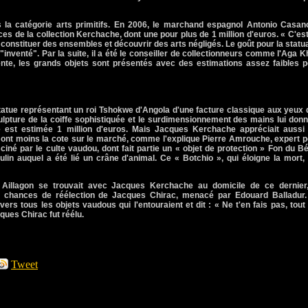
 la catégorie arts primitifs. En 2006, le marchand espagnol Antonio Casan
èces de la collection Kerchache, dont une pour plus de 1 million d'euros. « C'es
t constituer des ensembles et découvrir des arts négligés. Le goût pour la statu
 "inventé". Par la suite, il a été le conseiller de collectionneurs comme l'Aga 
ente, les grands objets sont présentés avec des estimations assez faibles p
 statue représentant un roi Tshokwe d'Angola d'une facture classique aux yeux
sculpture de la coiffe sophistiquée et le surdimensionnement des mains lui don
e est estimée 1 million d'euros. Mais Jacques Kerchache appréciait aussi 
i ont moins la cote sur le marché, comme l'explique Pierre Amrouche, expert 
sciné par le culte vaudou, dont fait partie un « objet de protection » Fon du B
in auquel a été lié un crâne d'animal. Ce « Botchio », qui éloigne la mort,
 Aillagon se trouvait avec Jacques Kerchache au domicile de ce dernier,
es chances de réélection de Jacques Chirac, menacé par Edouard Balladur.
ers tous les objets vaudous qui l'entouraient et dit : « Ne t'en fais pas, tout
ques Chirac fut réélu.
Tweet