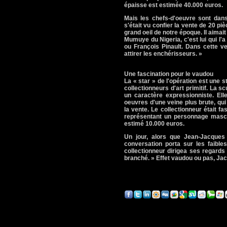
épaisse est estimée 40.000 euros.
Mais les chefs-d'oeuvre sont dans
s'était vu confier la vente de 20 pi
grand oeil de notre époque. Il aimai
Mumuye du Nigeria, c'est lui qui l'a
ou François Pinault. Dans cette v
attirer les enchérisseurs. »
Une fascination pour le vaudou
La « star » de l'opération est une
collectionneurs d'art primitif. La 
un caractère expressionniste. Ell
oeuvres d'une veine plus brute, qu
la vente. Le collectionneur était fa
représentant un personnage mascul
estimé 10.000 euros.
Un jour, alors que Jean-Jacques
conversation porta sur les faibl
collectionneur dirigea ses regards v
branché. » Effet vaudou ou pas, Jac