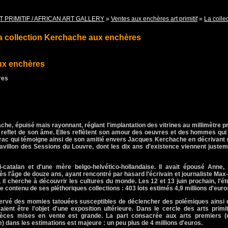
T PRIMITIF / AFRICAN ART GALLERY
»
Ventes aux enchères art primitif
»
La colle
a collection Kerchache aux enchères
ux enchères
res
e, épuisé mais rayonnant, réglant l'implantation des vitrines au millimètre p
 reflet de son âme. Elles reflètent son amour des oeuvres et des hommes qui
irac qui témoigne ainsi de son amitié envers Jacques Kerchache en décrivant
 pavillon des Sessions du Louvre, dont les dix ans d'existence viennent juste
i-catalan et d'une mère belgo-helvético-hollandaise. Il avait épousé Anne, 
ès l'âge de douze ans, ayant rencontré par hasard l'écrivain et journaliste Max
, il cherche à découvrir les cultures du monde. Les 12 et 13 juin prochain, l'é
 contenu de ses pléthoriques collections : 403 lots estimés 4,9 millions d'euro
rvé des momies tatouées susceptibles de déclencher des polémiques ainsi 
ent être l'objet d'une exposition ultérieure. Dans le cercle des arts primit
s pièces mises en vente est grande. La part consacrée aux arts premiers (
ée) dans les estimations est majeure : un peu plus de 4 millions d'euros.