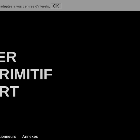
OK
 adaptés à vos centres d'intérêts.
ER
RIMITIF
ART
tionneurs
Annexes