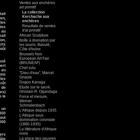
Ventes aux enchères
art primitif
La collection
tait
Kerchache aux
ien,
enchères
 les
Resultats de ventes
utes
d'at primitif
n au
African Sculpture
eait
ion,
Boîte à divination par
arts
les souris, Baoulé,
oût
Côte d'Ivoire
Brussels Non
European Art Fair
sté
(BRUNEAF)
bert
Chef zulu
s au
"Dieu d'eau", Marcel
vons
Griaule
les
Dogon Kanaga
érêt
Etude sur le sacré,
 de
Ghislain R. Ogandaga
nes)
s le
Force et mesure,
Werner
Schmalenbach
 un
L'Afrique depuis 1935
300
L'Afrique sous
haut
domination coloniale
.000
(1880-1935)
La littérature d'Afrique
noire
iers
La place des oeuvres
pâte