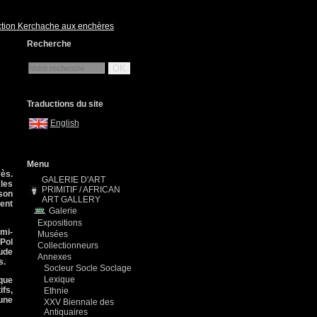
ction Kerchache aux enchères
Recherche
OK
Traductions du site
English
Menu
rès.
GALERIE D'ART
 les
PRIMITIF / AFRICAN
 son
ART GALLERY
ment
Galerie
Expositions
mi-
Musées
-Pol
Collectionneurs
tude
Annexes
s.
Socleur Socle Soclage
Lexique
que
ifs,
Ethnie
une
XXV Biennale des
Antiquaires