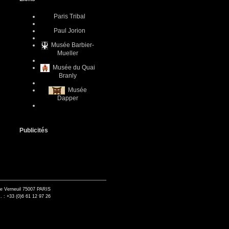
Paris Tribal
Paul Jorion
Musée Barbier-
Mueller
Musée du Quai
Branly
Musée
Dapper
Publicités
de Verneuil 75007 PARIS
. : +33 (0)6 61 12 97 26