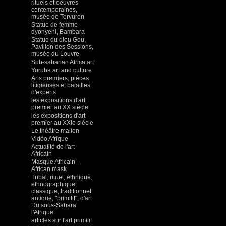
rituels et oeuvres
contemporaines,
musée de Tervuren
Statue de femme
dyonyeni, Bambara
Statue du dieu Gou,
Pavillon des Sessions,
musée du Louvre
Sub-saharian Africa art
Yoruba art and culture
Arts premiers, pièces
litigieuses et batailles
d'experts
les expositions d'art
premier au XX siècle
les expositions d'art
premier au XXIe siècle
Le théâtre malien
Vidéo Afrique
Actualité de l'art
Africain
Masque Africain -
African mask
Tribal, rituel, ethnique,
ethnographique,
classique, traditionnel,
antique, "primitif", d'art
Du sous-Sahara
l'Afrique
articles sur l'art primitif