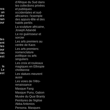
d'Afrique du Sud dans
les collections privées
ova
et publiques
t un
occidentales et sud-
aire
africaines: l'exemple
Khan
des appuis-tête et des
our
habits perlés
La sculpture africaine,
Joseph Adandé
Le roi guérisseur et
sorcier
 des
Les arts premiers au
nent
centre de Kaos
les
Les arts premiers:
pour
nomenclature
énin
politique ou arts
 est
singuliers
Les croix et rouleaux
 la
magiques en Ethiopie
 Le
chrétienne
 est
Les statues meurent
aussi
Les voies de l'Afro-
renaissance
Masque Fang
Masque Punu, Gabon
Musée du Quai Branly
Peintures de l'église
Abba Antonios
Persona. Masques