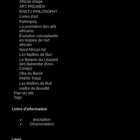
African image
ART PREMIER
BANTU PHILOSOPHY
Livres d'art
Kalengula
La promotion des arts
africains
Évolution conceptuelle
en histoire de l'art
africain
Nerd African Art
Les Maîtres de Buli
Le Bwame du Léopard
des Babembe (Kivu-
Congo)
Oba du Benin
PARIS Tribal
Les Maîtres de Buli
maître de Bouaflé
Plan du site
Tags
Lettre d'information
Inscription
Désinscription
Liens