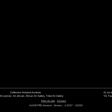
Collection Armand Auxietre
41 rue 
 Art premier, Art africain, African Art Gallery, Tribal Art Gallery
Tél. Fax
Plan du site
Contact
AUXIETRE Armand - Version : 4.0037 - ©2026