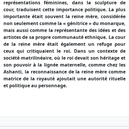
représentations féminines, dans la sculpture de
cour, traduisent cette importance politique. La plus
importante était souvent la reine mère, considérée
non seulement comme la « génitrice » du monarque,
mais aussi comme la représentante des idées et des
artistes de sa propre communauté ethnique. La cour
de la reine mère était également un refuge pour
ceux qui critiquaient le roi. Dans un contexte de
société matrilinéaire, où le roi devait son héritage et
son pouvoir à la lignée maternelle, comme chez les
Ashanti, la reconnaissance de la reine mère comme
matrice de la royauté ajoutait une autorité rituelle
et politique au personnage.