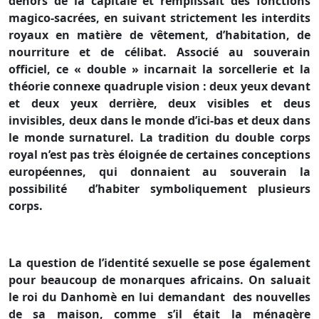
dehors de la capitale et remplissait des fonctions
magico-sacrées, en suivant strictement les interdits
royaux en matière de vêtement, d’habitation, de
nourriture et de célibat. Associé au souverain
officiel, ce « double » incarnait la sorcellerie et la
théorie connexe quadruple vision : deux yeux devant
et deux yeux derrière, deux visibles et deus
invisibles, deux dans le monde d’ici-bas et deux dans
le monde surnaturel. La tradition du double corps
royal n’est pas très éloignée de certaines conceptions
européennes, qui donnaient au souverain la
possibilité
d’habiter symboliquement plusieurs
corps.
La question de l’identité sexuelle se pose également
pour beaucoup de monarques africains. On saluait
le roi du Danhomè en lui demandant
des nouvelles
de sa maison, comme s’il était la ménagère