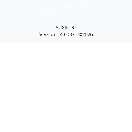
Collection Armand Auxietre
Art primitif, Art premier, Art africain, African Art Gallery, Tribal Art Gallery
AUXIETRE
Version : 4.0037 - ©2026