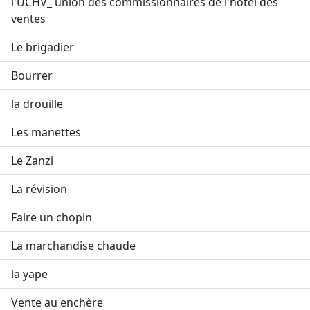
l'UCHV_ union des commissionnaires de l'hôtel des
ventes
Le brigadier
Bourrer
la drouille
Les manettes
Le Zanzi
La révision
Faire un chopin
La marchandise chaude
la yape
Vente au enchère