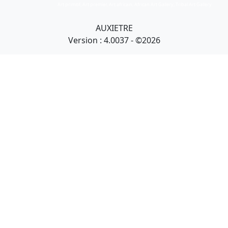
Art primitif, Art premier, Art africain, African Art Gallery, Tribal Art Gallery
AUXIETRE
Version : 4.0037 - ©2026